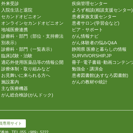
外来受診
疾病管理センター
入院生活と退院
よろず相談(相談支援センター)
セカンドオピニオン
患者家族支援センター
オンラインセカンドオピニオン
患者サロン(学習会など)
地域医療連携
ピア・サポート
診療科・部門（部位・支持療法
がん情報ナビ
別表示）
がん体験者の悩みQ&A
診療科・部門（一覧表示）
静岡県 医療と暮らしの情報
臨床試験・治験
SURVIVORSHIP.JP
適応外使用医薬品等の情報公開
冊子･電子書籍･動画コンテン
診療体制・取り組みなど
勉強会・講演会
お見舞いに来られる方へ
患者図書館(あすなろ図書館)
施設案内
がんの教材や統計
主な医療機器
がん総合検診(がんドック)
員専用サイト
7番地
TEL.
055（989）5222