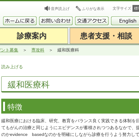
文字サイズ
標
音声読上げ
ふりがな表示
診療案内
患者支援・相談
デント募集
専攻科
緩和医療科
読み上げる
緩和医療科
特徴
緩和医療における臨床、研究、教育をバランス良く実践できる体制を
てもがんの治療と同じようにエビデンスが蓄積されつつあるなかで、提供する緩
のかevidence basedなのかを明確にしながら診療を行うよう努