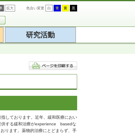
準
拡大
色合い変更
白
青
黄
黒
研究活動
目指しております。近年、緩和医療におい
和治療がexperience basedな
力しております。薬物的治療にとどまらず、手