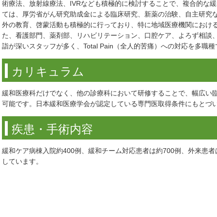
術療法、放射線療法、IVRなども積極的に検討することで、複合的な
ては、厚労省がん研究助成金による臨床研究、新薬の治験、自主研究
外の教育、啓蒙活動も積極的に行っており、特に地域医療機関におけ
た、看護部門、薬剤部、リハビリテーション、口腔ケア、よろず相談
詣が深いスタッフが多く、Total Pain（全人的苦痛）への対応を多
カリキュラム
緩和医療科だけでなく、他の診療科において研修することで、幅広い
可能です。日本緩和医療学会が認定している専門医取得条件にもとづ
疾患・手術内容
緩和ケア病棟入院約400例、緩和チーム対応患者は約700例、外来患者
しています。