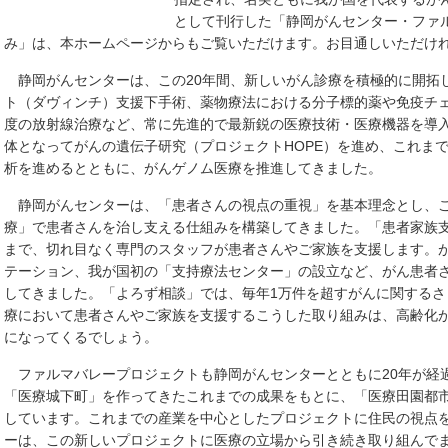
として刊行した「静岡がんセンター・ファル
み」は、本ホームページからもご覧いただけます。お目通しいただけ
静岡がんセンターは、この20年間、新しいがん診療を積極的に開拓
ト（ダヴィンチ）支援下手術、薬物療法における分子標的薬や免疫チ
度の放射線治療など、常に先進的で最新鋭の医療技術・医療機器を導
体となってがんの遺伝子研究（プロジェクトHOPE）を進め、これま
析を進めるとともに、がんゲノム医療を推進してきました。
静岡がんセンターは、「患者さんの視点の重視」を基本理念とし、こ
療」で患者さんを治し支える仕組みを構築してきました。「患者家族
まで、切れ目なく専門のスタッフが患者さんやご家族を支援します。
テーション、我が国初の「支持療法センター」の設立など、がん患者
してきました。「よろず相談」では、毎年1万件を超すがんに関する
療において患者さんやご家族を支援するこうした取り組みは、高齢化
になってくるでしょう。
ファルマバレープロジェクトも静岡がんセンターとともに20年が経
「医療城下町」を作ってきたこれまでの成果をもとに、「医療田園都
しています。これまでの産業を中心としたプロジェクトに住民の視点
ーは、この新しいプロジェクトに医療の立場から引き続き取り組んで