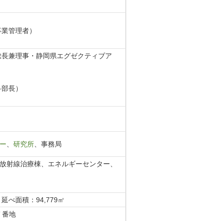
事業管理者）
誉総長兼理事・静岡県エグゼクティブア
科部長）
ー
、
研究所
、事務局
放射線治療棟、エネルギーセンター、
 延べ面積：94,779㎡
７番地