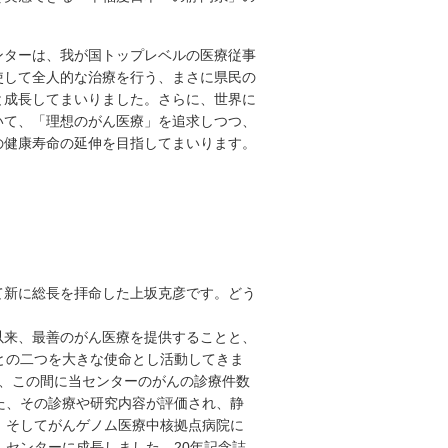
ターは、我が国トップレベルの医療従事
使して全人的な治療を行う、まさに県民の
と成長してまいりました。さらに、世界に
いて、「理想のがん医療」を追求しつつ、
の健康寿命の延伸を目指してまいります。
て新に総長を拝命した上坂克彦です。どう
以来、最善のがん医療を提供することと、
との二つを大きな使命とし活動してきま
迎え、この間に当センターのがんの診療件数
た、その診療や研究内容が評価され、静
、そしてがんゲノム医療中核拠点病院に
センターに成長しました。20年記念誌