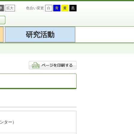
準
拡大
色合い変更
白
青
黄
黒
研究活動
ンター）