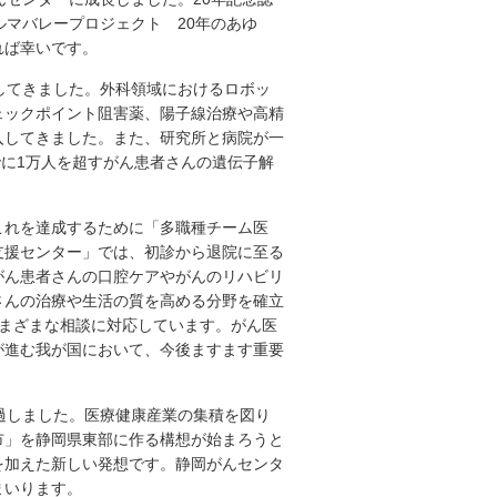
マバレープロジェクト 20年のあゆ
れば幸いです。
してきました。外科領域におけるロボッ
ェックポイント阻害薬、陽子線治療や高精
入してきました。また、研究所と病院が一
でに1万人を超すがん患者さんの遺伝子解
れを達成するために「多職種チーム医
支援センター」では、初診から退院に至る
がん患者さんの口腔ケアやがんのリハビリ
さんの治療や生活の質を高める分野を確立
さまざまな相談に対応しています。がん医
が進む我が国において、今後ますます重要
過しました。医療健康産業の集積を図り
市」を静岡県東部に作る構想が始まろうと
を加えた新しい発想です。静岡がんセンタ
まいります。