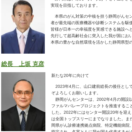
実現を目指しております。
本県のがん対策の中核を担う静岡がんセン
者が最先端の医療機器や診断システムを駆
皆様が日本一の幸福度を実感できる施設へ
先行して超高齢社会に突入した我が国にお
本県の豊かな自然環境を活かした静岡県型
総長 上坂 克彦
新たな20年に向けて
2023年4月に、山口建前総長の後任とし
ぞよろしくお願いします。
静岡がんセンターは、2002年4月の開設
ファルマバレープロジェクトを推進するこ
した。2022年にはセンター開設20年を
は全国トップスリーにまでなりました。ま
岡県がん診療連携拠点病院、特定機能病院
指定され、名実ともに我が国を代表するがん