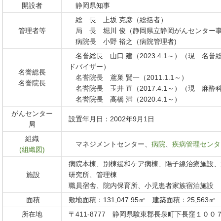
開設者
静岡県知事
総 長 上坂 克彦（総括者）
管理者等
局 長 堀川 俊（静岡県立静岡がんセンター
病院長 小野 裕之（病院管理者)
名誉総長 山口 建（2023.4.1～）（現 名
ドバイザー）
名誉総長
名誉院長 鳶巣 賢一（2011.1.1～）
名誉院長
名誉院長 玉井 直（2017.4.1～）（現 麻酔
名誉院長 高橋 満（2020.4.1～）
がんセンター
設置年月日：2002年9月1日
局
組織
マネジメントセンター、
病院
、
疾病管理センタ
(組織図)
病院本棟、別棟緩和ケア病棟、陽子線治療施設、
施設
研究所、管理棟
職員宿舎、院内保育所、小児患者家族宿泊施設
面積
敷地面積：131,047.95㎡ 建築面積：25,563㎡
所在地
〒411-8777 静岡県駿東郡長泉町下長窪１００