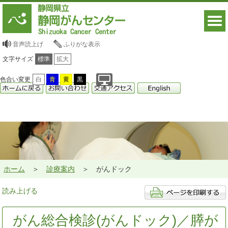
音声読上げ
ふりがな表示
文字サイズ
標準
拡大
色合い変更
白
青
黄
黒
ホーム
診療案内
がんドック
読み上げる
がん総合検診(がんドック)／膵が