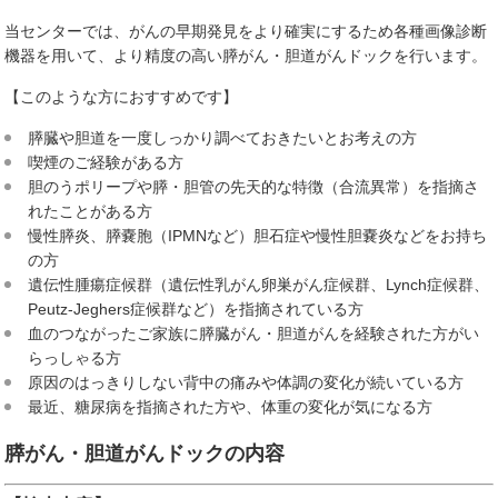
当センターでは、がんの早期発見をより確実にするため各種画像診断
機器を用いて、より精度の高い膵がん・胆道がんドックを行います。
【このような方におすすめです】
膵臓や胆道を一度しっかり調べておきたいとお考えの方
喫煙のご経験がある方
胆のうポリープや膵・胆管の先天的な特徴（合流異常）を指摘さ
れたことがある方
慢性膵炎、膵嚢胞（IPMNなど）胆石症や慢性胆嚢炎などをお持ち
の方
遺伝性腫瘍症候群（遺伝性乳がん卵巣がん症候群、Lynch症候群、
Peutz-Jeghers症候群など）を指摘されている方
血のつながったご家族に膵臓がん・胆道がんを経験された方がい
らっしゃる方
原因のはっきりしない背中の痛みや体調の変化が続いている方
最近、糖尿病を指摘された方や、体重の変化が気になる方
膵がん・胆道がんドックの内容