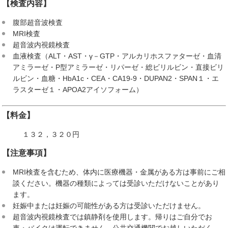
【検査内容】
腹部超音波検査
MRI検査
超音波内視鏡検査
血液検査（ALT・AST・γ－GTP・アルカリホスファターゼ・血清
アミラーゼ・P型アミラーゼ・リパーゼ・総ビリルビン・直接ビリ
ルビン・血糖・HbA1c・CEA・CA19-9・DUPAN2・SPAN１・エ
ラスターゼ１・APOA2アイソフォーム）
【料金】
１３２，３２０円
【注意事項】
MRI検査を含むため、体内に医療機器・金属がある方は事前にご相
談ください。機器の種類によっては受診いただけないことがあり
ます。
妊娠中または妊娠の可能性がある方は受診いただけません。
超音波内視鏡検査では鎮静剤を使用します。帰りはご自分でお
車・バイクは運転できません。公共交通機関でお越しいただく