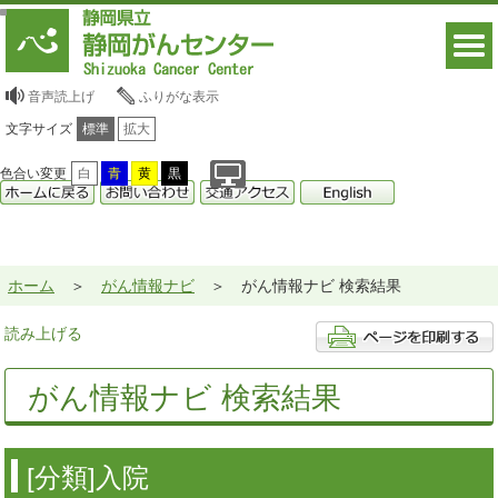
音声読上げ
ふりがな表示
文字サイズ
標準
拡大
色合い変更
白
青
黄
黒
ホーム
がん情報ナビ
がん情報ナビ 検索結果
読み上げる
がん情報ナビ 検索結果
[分類]入院