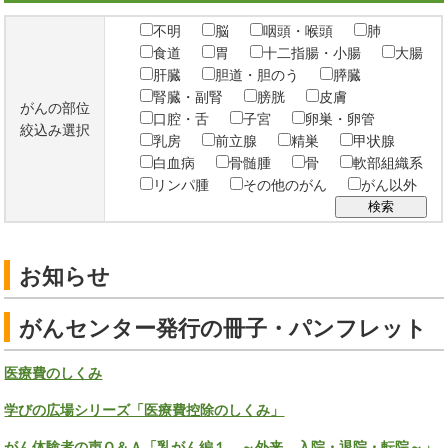
不明
脳
咽頭・喉頭
肺
食道
胃
十二指腸・小腸
大腸
肝臓
胆道・胆のう
膵臓
腎臓・副腎
膀胱
皮膚
がんの部位
口腔・舌
子宮
卵巣・卵管
絞込み選択
乳房
前立腺
精巣
甲状腺
白血病
骨髄腫
骨
軟部組織系
リンパ腫
その他のがん
がん以外
お知らせ
がんセンター発行の冊子・パンフレット
医療費のしくみ
学びの広場シリーズ「医療費控除のしくみ」
がん体験者の声Ｑ＆Ａ「乳がん編１ ～外来、入院・退院・転院～」