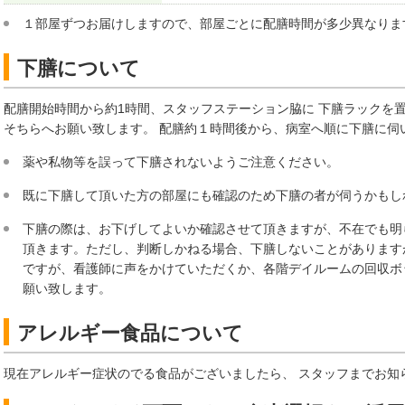
１部屋ずつお届けしますので、部屋ごとに配膳時間が多少異なりま
下膳について
配膳開始時間から約1時間、スタッフステーション脇に 下膳ラックを
そちらへお願い致します。 配膳約１時間後から、病室へ順に下膳に伺
薬や私物等を誤って下膳されないようご注意ください。
既に下膳して頂いた方の部屋にも確認のため下膳の者が伺うかもし
下膳の際は、お下げしてよいか確認させて頂きますが、不在でも明
頂きます。ただし、判断しかねる場合、下膳しないことがあります
ですが、看護師に声をかけていただくか、各階デイルームの回収ボ
願い致します。
アレルギー食品について
現在アレルギー症状のでる食品がございましたら、 スタッフまでお知