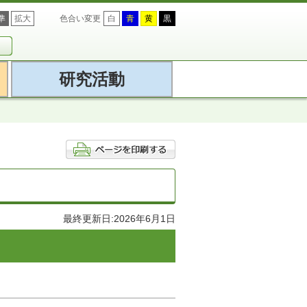
準
拡大
色合い変更
白
青
黄
黒
研究活動
最終更新日:2026年6月1日