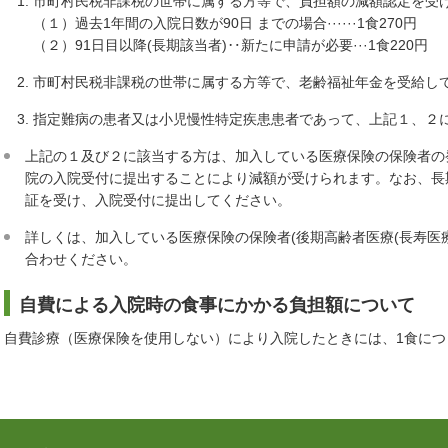
市町村民税非課税の世帯に属する方等で、負担額の減額認定を受
（１）過去1年間の入院日数が90日 までの場合······1食270円
（２）91日目以降(長期該当者)‥新たに申請が必要···1食220円
市町村民税非課税の世帯に属する方等で、老齢福祉年金を受給している
指定難病の患者又は小児慢性特定疾患患者であって、上記１、２に該当
上記の１及び２に該当する方は、加入している医療保険の保険者の
院の入院受付に提出することにより減額が受けられます。なお、長
証を受け、入院受付に提出してください。
詳しくは、加入している医療保険の保険者(後期高齢者医療(長寿医
合わせください。
自費による入院時の食事にかかる負担額について
自費診療（医療保険を使用しない）により入院したときには、1食につき7