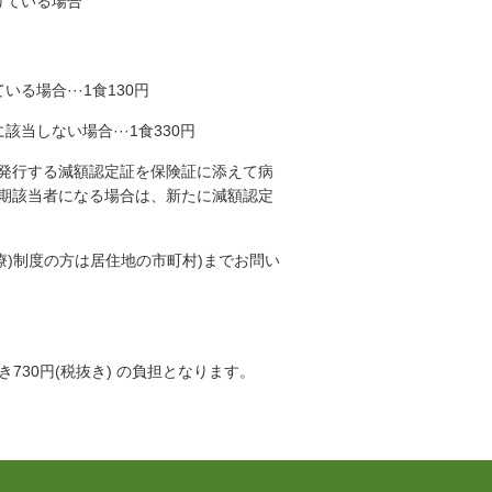
けている場合
場合···1食130円
しない場合···1食330円
発行する減額認定証を保険証に添えて病
期該当者になる場合は、新たに減額認定
療)制度の方は居住地の市町村)までお問い
30円(税抜き) の負担となります。