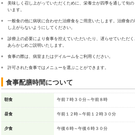
美味しく召し上がっていただくために、栄養士が四季を通して旬の
います。
一般食の他に病状に合わせた治療食をご用意いたします。治療食の
し上がらないようにしてください。
診療上の必要により食事を控えていただいたり、遅らせていただく
あらかじめご説明いたします。
食事の際は、病室またはデイルームをご利用ください。
許可された食事ではメニューを選ぶことができます。
食事配膳時間について
朝食
午前７時３０分～午前８時
昼食
午前１２時～午前１２時３０分
夕食
午後６時～午後６時３０分