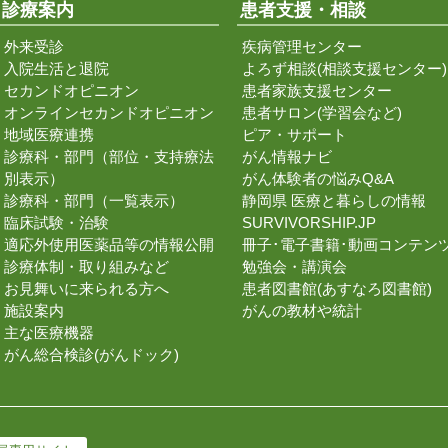
診療案内
患者支援・相談
外来受診
疾病管理センター
入院生活と退院
よろず相談(相談支援センター)
セカンドオピニオン
患者家族支援センター
オンラインセカンドオピニオン
患者サロン(学習会など)
地域医療連携
ピア・サポート
診療科・部門（部位・支持療法
がん情報ナビ
別表示）
がん体験者の悩みQ&A
診療科・部門（一覧表示）
静岡県 医療と暮らしの情報
臨床試験・治験
SURVIVORSHIP.JP
適応外使用医薬品等の情報公開
冊子･電子書籍･動画コンテン
診療体制・取り組みなど
勉強会・講演会
お見舞いに来られる方へ
患者図書館(あすなろ図書館)
施設案内
がんの教材や統計
主な医療機器
がん総合検診(がんドック)