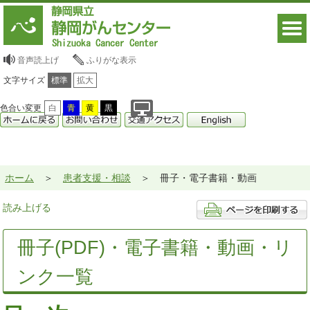
音声読上げ
ふりがな表示
文字サイズ
標準
拡大
色合い変更
白
青
黄
黒
ホーム
患者支援・相談
冊子・電子書籍・動画
読み上げる
冊子(PDF)・電子書籍・動画・リ
ンク一覧