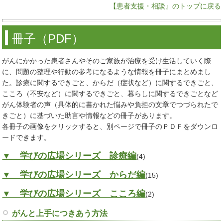
【患者支援・相談』のトップに戻る
冊子（PDF）
がんにかかった患者さんやそのご家族が治療を受け生活していく際
に、問題の整理や行動の参考になるような情報を冊子にまとめまし
た。診療に関するできごと、からだ（症状など）に関するできごと、
こころ（不安など）に関するできごと、暮らしに関するできごとなど
がん体験者の声（具体的に書かれた悩みや負担の文章でつづられたで
きごと）に基づいた助言や情報などの冊子があります。
各冊子の画像をクリックすると、別ページで冊子のＰＤＦをダウンロ
ードできます。
▼ 学びの広場シリーズ 診療編
(4)
▼ 学びの広場シリーズ からだ編
(15)
▼ 学びの広場シリーズ こころ編
(2)
がんと上手につきあう方法