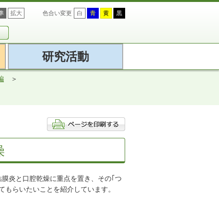
準
拡大
色合い変更
白
青
黄
黒
研究活動
編
燥
膜炎と口腔乾燥に重点を置き、その｢つ
てもらいたいことを紹介しています。