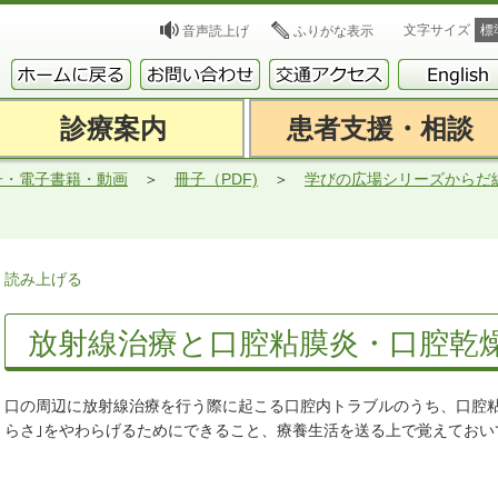
文字サイズ
標
音声読上げ
ふりがな表示
診療案内
患者支援・相談
子・電子書籍・動画
冊子（PDF)
学びの広場シリーズからだ
読み上げる
放射線治療と口腔粘膜炎・口腔乾
口の周辺に放射線治療を行う際に起こる口腔内トラブルのうち、口腔粘
らさ｣をやわらげるためにできること、療養生活を送る上で覚えておい