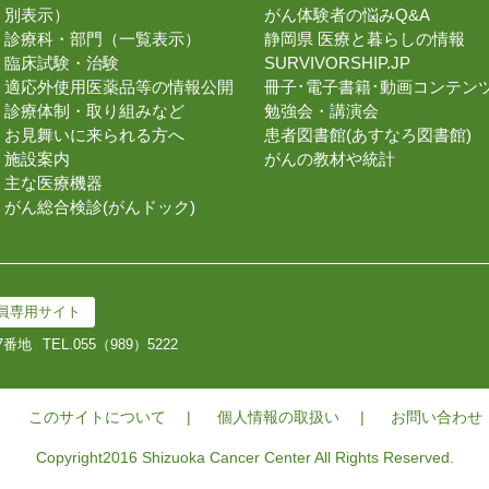
別表示）
がん体験者の悩みQ&A
診療科・部門（一覧表示）
静岡県 医療と暮らしの情報
臨床試験・治験
SURVIVORSHIP.JP
適応外使用医薬品等の情報公開
冊子･電子書籍･動画コンテン
診療体制・取り組みなど
勉強会・講演会
お見舞いに来られる方へ
患者図書館(あすなろ図書館)
施設案内
がんの教材や統計
主な医療機器
がん総合検診(がんドック)
員専用サイト
7番地
TEL.
055（989）5222
このサイトについて
個人情報の取扱い
お問い合わせ
Copyright2016 Shizuoka Cancer Center All Rights Reserved.