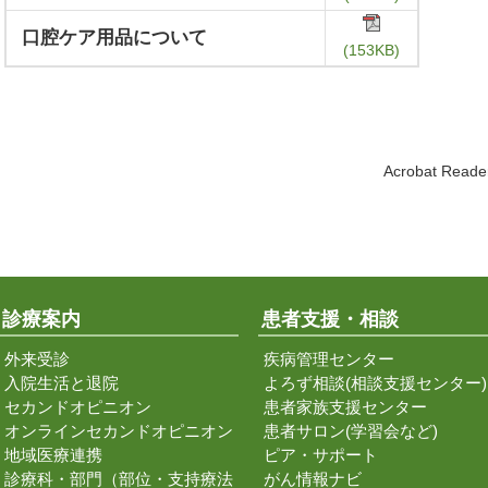
口腔ケア用品について
(153KB)
Acrobat Re
診療案内
患者支援・相談
外来受診
疾病管理センター
入院生活と退院
よろず相談(相談支援センター)
セカンドオピニオン
患者家族支援センター
オンラインセカンドオピニオン
患者サロン(学習会など)
地域医療連携
ピア・サポート
診療科・部門（部位・支持療法
がん情報ナビ