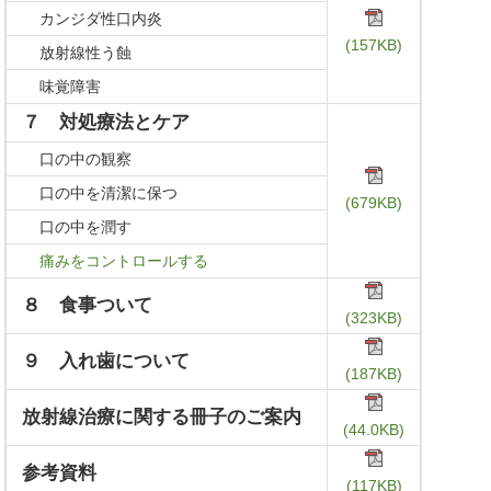
カンジダ性口内炎
(157KB)
放射線性う蝕
味覚障害
７ 対処療法とケア
口の中の観察
口の中を清潔に保つ
(679KB)
口の中を潤す
痛みをコントロールする
８ 食事ついて
(323KB)
９ 入れ歯について
(187KB)
放射線治療に関する冊子のご案内
(44.0KB)
参考資料
(117KB)