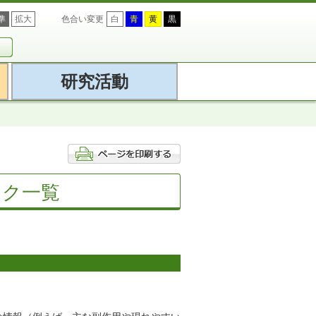
準
拡大
色合い変更
白
青
黄
黒
研究活動
ンク一覧