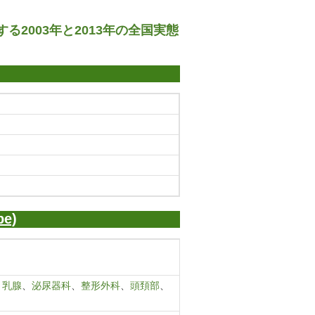
2003年と2013年の全国実態
e)
、
乳腺
、
泌尿器科
、
整形外科
、
頭頚部
、