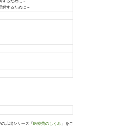
解するために～
理解するために～
びの広場シリーズ「
医療費のしくみ
」をご