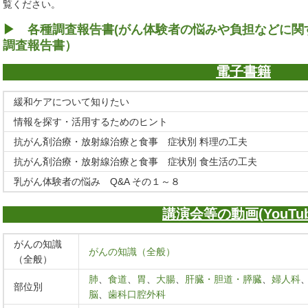
覧ください。
▶
各種調査報告書(がん体験者の悩みや負担などに関する
調査報告書）
電子書籍
緩和ケアについて知りたい
情報を探す・活用するためのヒント
抗がん剤治療・放射線治療と食事 症状別 料理の工夫
抗がん剤治療・放射線治療と食事 症状別 食生活の工夫
乳がん体験者の悩み Q&A その１～８
講演会等の動画(YouTub
がんの知識
がんの知識（全般）
（全般）
肺
、
食道
、
胃
、
大腸
、
肝臓・胆道・膵臓
、
婦人科
部位別
脳
、
歯科口腔外科