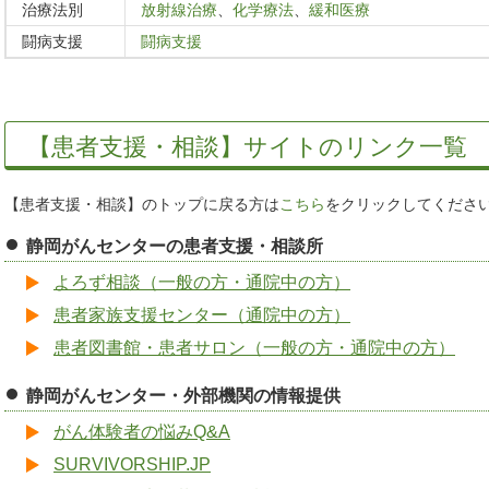
治療法別
放射線治療
、
化学療法
、
緩和医療
闘病支援
闘病支援
【患者支援・相談】サイトのリンク一覧
【患者支援・相談】のトップに戻る方は
こちら
をクリックしてくださ
静岡がんセンターの患者支援・相談所
よろず相談（一般の方・通院中の方）
患者家族支援センター（通院中の方）
患者図書館・患者サロン（一般の方・通院中の方）
静岡がんセンター・外部機関の情報提供
がん体験者の悩みQ&A
SURVIVORSHIP.JP