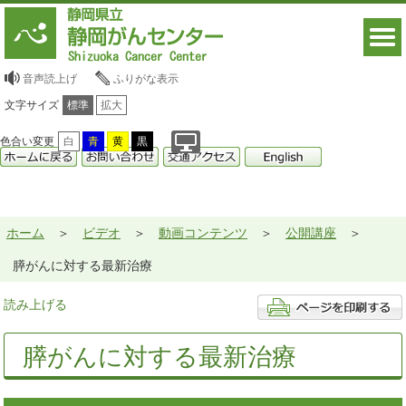
音声読上げ
ふりがな表示
文字サイズ
標準
拡大
色合い変更
白
青
黄
黒
ホーム
ビデオ
動画コンテンツ
公開講座
膵がんに対する最新治療
読み上げる
膵がんに対する最新治療