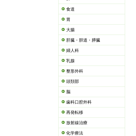
食道
胃
大腸
肝臓・胆道・膵臓
婦人科
乳腺
整形外科
頭頚部
脳
歯科口腔外科
再発転移
放射線治療
化学療法