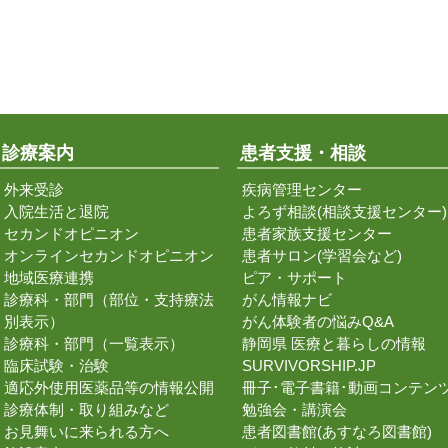
診療案内
患者支援・相談
外来受診
疾病管理センター
入院生活と退院
よろず相談(相談支援センター)
セカンドオピニオン
患者家族支援センター
オンラインセカンドオピニオン
患者サロン(学習会など)
地域医療連携
ピア・サポート
診療科・部門（部位・支持療法
がん情報ナビ
別表示）
がん体験者の悩みQ&A
診療科・部門（一覧表示）
静岡県 医療と暮らしの情報
臨床試験・治験
SURVIVORSHIP.JP
適応外使用医薬品等の情報公開
冊子･電子書籍･動画コンテン
診療体制・取り組みなど
勉強会・講演会
お見舞いに来られる方へ
患者図書館(あすなろ図書館)