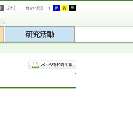
準
拡大
色合い変更
白
青
黄
黒
研究活動