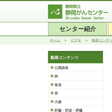
センター紹介
ホーム
ビデオ
動画コンテ
動画コンテンツ
公開講座
肺
食道
胃
大腸
肝臓・胆道・膵臓