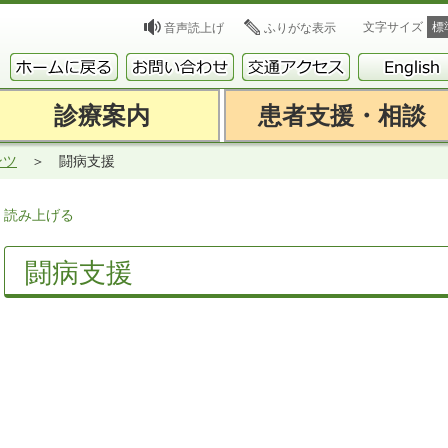
文字サイズ
標
音声読上げ
ふりがな表示
診療案内
患者支援・相談
ンツ
闘病支援
読み上げる
闘病支援