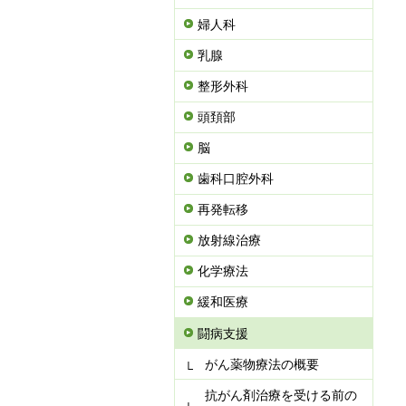
婦人科
乳腺
整形外科
頭頚部
脳
歯科口腔外科
再発転移
放射線治療
化学療法
緩和医療
闘病支援
がん薬物療法の概要
抗がん剤治療を受ける前の