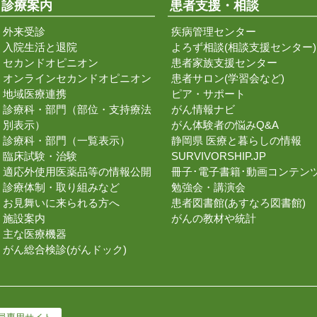
診療案内
患者支援・相談
外来受診
疾病管理センター
入院生活と退院
よろず相談(相談支援センター)
セカンドオピニオン
患者家族支援センター
オンラインセカンドオピニオン
患者サロン(学習会など)
地域医療連携
ピア・サポート
診療科・部門（部位・支持療法
がん情報ナビ
別表示）
がん体験者の悩みQ&A
診療科・部門（一覧表示）
静岡県 医療と暮らしの情報
臨床試験・治験
SURVIVORSHIP.JP
適応外使用医薬品等の情報公開
冊子･電子書籍･動画コンテン
診療体制・取り組みなど
勉強会・講演会
お見舞いに来られる方へ
患者図書館(あすなろ図書館)
施設案内
がんの教材や統計
主な医療機器
がん総合検診(がんドック)