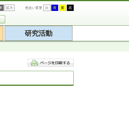
準
拡大
色合い変更
白
青
黄
黒
研究活動