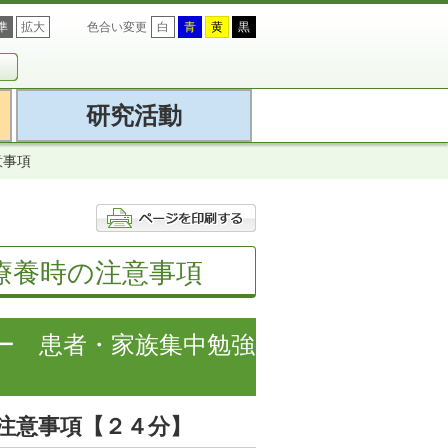
準
拡大
色合い変更
白
青
黄
黒
研究活動
意事項
療養時の注意事項
ー 患者・家族集中勉強
注意事項【２４分】