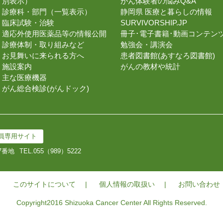
別表示）
がん体験者の悩みQ&A
診療科・部門（一覧表示）
静岡県 医療と暮らしの情報
臨床試験・治験
SURVIVORSHIP.JP
適応外使用医薬品等の情報公開
冊子･電子書籍･動画コンテン
診療体制・取り組みなど
勉強会・講演会
お見舞いに来られる方へ
患者図書館(あすなろ図書館)
施設案内
がんの教材や統計
主な医療機器
がん総合検診(がんドック)
員専用サイト
7番地
TEL.
055（989）5222
このサイトについて
個人情報の取扱い
お問い合わせ
Copyright2016 Shizuoka Cancer Center All Rights Reserved.