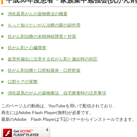
平成30年度患者・家族集中勉強会(抗がん
消化器系がんの薬物療法の概要
もっと知りたいがん治療の眼の副作用
抗がん剤治療の末梢神経障害と対策
抗がん剤と心臓障害
血管外漏出に注意する抗がん剤と漏出時の対応
抗がん剤治療と口腔粘膜炎・口腔乾燥
口腔ケアの実際
消化器系のがんの薬物療法 自宅療養時の注意事項
このページ上の動画は、YouTubeを用いて配信されており、
再生にはAdobe Flash Player(無料)が必要です。
最新のAdobe Flash Playerは下記バナーからインストールできます。