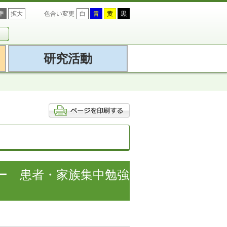
準
拡大
色合い変更
白
青
黄
黒
研究活動
ー 患者・家族集中勉強