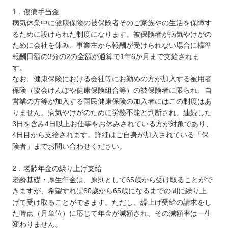
1．傷病手当金
病気休業中に健康保険の被保険者そのご家族やの生活を保障す
るために設けられた制度になります。被保険者が病気やけがの
ために会社を休み、事業主から報酬が受けられない場合に標準
報酬日額の3分の2の金額が通算で1年6か月まで支給されま
す。
なお、健康保険における会社等にお勤めの方が加入する被用者
保険（協会けんぽや健康保険組合等）の被保険者に限られ、自
営業の方等が加入する国民健康保険の加入者にはこの制度はあ
りません。病気やけがのために労務不能と判断され、連続した
3日を含み4日以上お仕事をお休みされている方が対象であり、
4日目から支給されます。詳細はご自身が加入されている「保
険者」までお問い合わせください。
2．老齢年金の繰り上げ支給
老齢基礎・厚生年金は、原則として65歳から受け取ることがで
きますが、希望すれば60歳から65歳になるまでの間に繰り上
げて受け取ることができます。ただし、繰上げ受給の請求をし
た時点（月単位）に応じて年金が減額され、その減額率は一生
変わりません。