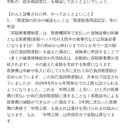
市町の「総合相談窓口」を確認しておくとよいでしょう。
【がんと診断された時、やっておくとよいこと】
1．『限度額の区分の確認もしくは『限度額適用認定証』等の
申請
『高額療養費制度』は、医療機関等で支払った保険診療の対象
となる医療費(差額ベッド代や入院中の食事代などは別途必要
になります)が、月の初めから終わりまでの１か月で一定の額
（自己負担限度額）を超えた場合に、保険者に申請することで
（多くの健康保険組合や共済組合は、自動的に高額療養費が支
給されます）、その超えた金額を支給する制度になります。
医療費は年齢や収入に応じて1カ月に支払う自己負担限度額が
定められています。この自己負担限度額は、月単位で設定され
ていましたが、2026年8月から年間単位での上限も設けられる
ようになりました。これを「年間上限」と言い、ひと月の医療
費の支払いが自己負担限度額に達することなく多数該当による
医療費の減額ができなかった場合でも、1年間に支払った医療
費の累積で「年間上限」を超えれば還付を受けられる仕組みに
なります。なお、「年間上限」は所得区分で金額は異なりま
す。