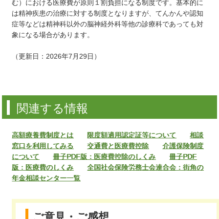
む）における医療費が原則１割負担になる制度です。基本的に
は精神疾患の治療に対する制度となりますが、てんかんや認知
症等などは精神科以外の脳神経外科等他の診療科であっても対
象になる場合があります。
（更新日：2026年7月29日）
関連する情報
高額療養費制度とは
限度額適用認定証等について
相談
窓口を利用してみる
交通費と医療費控除
介護保険制度
について
冊子PDF版：医療費控除のしくみ
冊子PDF
版：医療費のしくみ
全国社会保険労務士会連合会：街角の
年金相談センター一覧
ご意見・ご感想