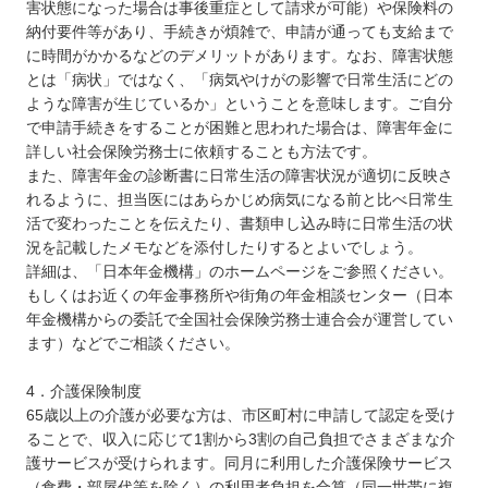
害状態になった場合は事後重症として請求が可能）や保険料の
納付要件等があり、手続きが煩雑で、申請が通っても支給まで
に時間がかかるなどのデメリットがあります。なお、障害状態
とは「病状」ではなく、「病気やけがの影響で日常生活にどの
ような障害が生じているか」ということを意味します。ご自分
で申請手続きをすることが困難と思われた場合は、障害年金に
詳しい社会保険労務士に依頼することも方法です。
また、障害年金の診断書に日常生活の障害状況が適切に反映さ
れるように、担当医にはあらかじめ病気になる前と比べ日常生
活で変わったことを伝えたり、書類申し込み時に日常生活の状
況を記載したメモなどを添付したりするとよいでしょう。
詳細は、「日本年金機構」のホームページをご参照ください。
もしくはお近くの年金事務所や街角の年金相談センター（日本
年金機構からの委託で全国社会保険労務士連合会が運営してい
ます）などでご相談ください。
4．介護保険制度
65歳以上の介護が必要な方は、市区町村に申請して認定を受け
ることで、収入に応じて1割から3割の自己負担でさまざまな介
護サービスが受けられます。同月に利用した介護保険サービス
（食費・部屋代等を除く）の利用者負担を合算（同一世帯に複