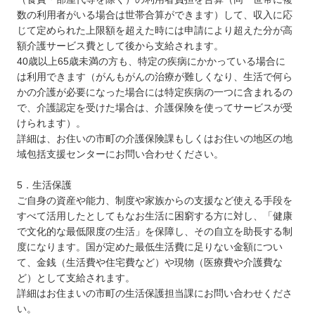
数の利用者がいる場合は世帯合算ができます）して、収入に応
じて定められた上限額を超えた時には申請により超えた分が高
額介護サービス費として後から支給されます。
40歳以上65歳未満の方も、特定の疾病にかかっている場合に
は利用できます（がんもがんの治療が難しくなり、生活で何ら
かの介護が必要になった場合には特定疾病の一つに含まれるの
で、介護認定を受けた場合は、介護保険を使ってサービスが受
けられます）。
詳細は、お住いの市町の介護保険課もしくはお住いの地区の地
域包括支援センターにお問い合わせください。
5．生活保護
ご自身の資産や能力、制度や家族からの支援など使える手段を
すべて活用したとしてもなお生活に困窮する方に対し、「健康
で文化的な最低限度の生活」を保障し、その自立を助長する制
度になります。国が定めた最低生活費に足りない金額につい
て、金銭（生活費や住宅費など）や現物（医療費や介護費な
ど）として支給されます。
詳細はお住まいの市町の生活保護担当課にお問い合わせくださ
い。