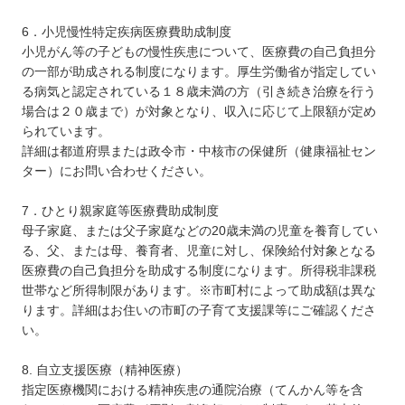
6．小児慢性特定疾病医療費助成制度
小児がん等の子どもの慢性疾患について、医療費の自己負担分
の一部が助成される制度になります。厚生労働省が指定してい
る病気と認定されている１８歳未満の方（引き続き治療を行う
場合は２０歳まで）が対象となり、収入に応じて上限額が定め
られています。
詳細は都道府県または政令市・中核市の保健所（健康福祉セン
ター）にお問い合わせください。
7．ひとり親家庭等医療費助成制度
母子家庭、または父子家庭などの20歳未満の児童を養育してい
る、父、または母、養育者、児童に対し、保険給付対象となる
医療費の自己負担分を助成する制度になります。所得税非課税
世帯など所得制限があります。※市町村によって助成額は異な
ります。詳細はお住いの市町の子育て支援課等にご確認くださ
い。
8. 自立支援医療（精神医療）
指定医療機関における精神疾患の通院治療（てんかん等を含