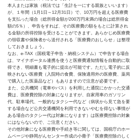
本人または家族（税法では「生計を一にする親族といいます）
が、１年間（1月1日～12月31日）で、10万円を超える医療費
を支払った場合（総所得金額が200万円未満の場合は総所得金
額の5％）、申告をすれば、その医療費の額をもとに計算され
る金額の所得控除を受けることができます。あらかじめ医療費
の領収書や保険者から送付される「医療費のおしらせ」は整理
しておきましょう。
なお、e‐TAX（国税電子申告・納税システム）で申告する場合
は、マイナポータル連携を使うと医療費通知情報を自動的に取
得でき、明細書も電子的に提出が可能です。ただし電子的に反
映されない医療費（入院時の食費、保険適用外の医療費、薬局
で購入した医薬品など）もありますので注意が必要です。
また、公共機関（電車やバス）を利用した通院にかかった交通
費は、医療費控除の対象になりますが、自家用車のガソリン
代、駐車場代、一般的なタクシー代など（病状から見て急を要
する場合など公共交通機関を利用できないやむを得ない事情が
ある場合のタクシー代は対象になります）は医療費控除の対象
にはならないので、ご注意ください。
その他対象になる医療費や手続き等に関しては、国税庁のホー
ムページや静岡がんセンター作成の小冊子「医療費控除のしく