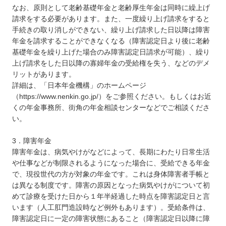
なお、原則として老齢基礎年金と老齢厚生年金は同時に繰上げ
請求をする必要があります。また、一度繰り上げ請求をすると
手続きの取り消しができない、繰り上げ請求した日以降は障害
年金を請求することができなくなる（障害認定日より後に老齢
基礎年金を繰り上げた場合のみ障害認定日請求が可能）、繰り
上げ請求をした日以降の寡婦年金の受給権を失う、などのデメ
リットがあります。
詳細は、「日本年金機構」のホームページ
（https://www.nenkin.go.jp/）をご参照ください。もしくはお近
くの年金事務所、街角の年金相談センターなどでご相談くださ
い。
3．障害年金
障害年金は、病気やけがなどによって、長期にわたり日常生活
や仕事などが制限されるようになった場合に、受給できる年金
で、現役世代の方が対象の年金です。これは身体障害者手帳と
は異なる制度です。障害の原因となった病気やけがについて初
めて診療を受けた日から１年半経過した時点を障害認定日と言
います（人工肛門造設時など例外もあります）。受給条件は、
障害認定日に一定の障害状態にあること（障害認定日以降に障