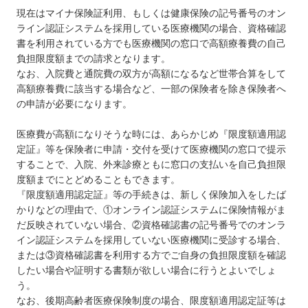
現在はマイナ保険証利用、もしくは健康保険の記号番号のオン
ライン認証システムを採用している医療機関の場合、資格確認
書を利用されている方でも医療機関の窓口で高額療養費の自己
負担限度額までの請求となります。
なお、入院費と通院費の双方が高額になるなど世帯合算をして
高額療養費に該当する場合など、一部の保険者を除き保険者へ
の申請が必要になります。
医療費が高額になりそうな時には、あらかじめ『限度額適用認
定証』等を保険者に申請・交付を受けて医療機関の窓口で提示
することで、入院、外来診療ともに窓口の支払いを自己負担限
度額までにとどめることもできます。
『限度額適用認定証』等の手続きは、新しく保険加入をしたば
かりなどの理由で、①オンライン認証システムに保険情報がま
だ反映されていない場合、②資格確認書の記号番号でのオンラ
イン認証システムを採用していない医療機関に受診する場合、
または③資格確認書を利用する方でご自身の負担限度額を確認
したい場合や証明する書類が欲しい場合に行うとよいでしょ
う。
なお、後期高齢者医療保険制度の場合、限度額適用認定証等は