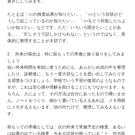
書きにしてみます。
たとえば「○○の検査結果が知りたい」、「○○という症状がど
うして起こっているのか知りたい」、「○○をどう対処したらよ
いか知りたい」などです。ただ「いろいろ聞きたいことがあ
る」、「忙しそうで話しかけられない」というのではなく、具
体的に整理することが大切です。
2. 外来の場合は、特に前もっての準備と振り返りをしてみま
しょう
短い外来時間を有効に使うためにも、あらかじめ頭の中を整理
したり、診療後に、もう一度大切なことを思い出してみたりす
る習慣をつけましょう。学校でいう予習や復習のようなもので
すが、これは安心感や理解を助けることにもつながります。も
ちろん、人によって、その方法は自分にあったもので構いませ
ん。ノートをつくり、細かく書いている人もあれば、メモ用紙
にメモする人もいます。頭の中だけで、整理してみる人もいま
す。
前もっての準備としては、次の外来で実施予定の検査、あるい
は結果の出ている検査、今ある症状や困っていること、担当医