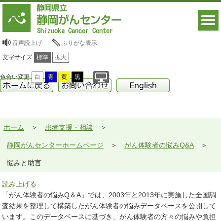
音声読上げ
ふりがな表示
文字サイズ
標準
拡大
色合い変更
白
青
黄
黒
ホーム
患者支援・相談
静岡がんセンターホームページ
がん体験者の悩みQ&A
悩みと助言
読み上げる
「がん体験者の悩みQ＆A」では、2003年と2013年に実施した全国調
査結果を整理して構築したがん体験者の悩みデータベースを公開して
います。このデータベースに基づき、がん体験者の方々の悩みや負担