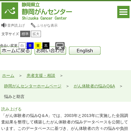
音声読上げ
ふりがな表示
文字サイズ
標準
拡大
色合い変更
白
青
黄
黒
ホーム
患者支援・相談
静岡がんセンターホームページ
がん体験者の悩みQ&A
悩みと助言
読み上げる
「がん体験者の悩みQ＆A」では、2003年と2013年に実施した全国調
査結果を整理して構築したがん体験者の悩みデータベースを公開して
います。このデータベースに基づき、がん体験者の方々の悩みや負担