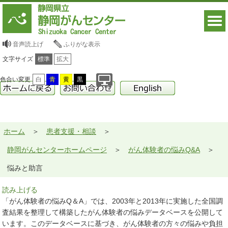
音声読上げ
ふりがな表示
文字サイズ
標準
拡大
色合い変更
白
青
黄
黒
ホーム
患者支援・相談
静岡がんセンターホームページ
がん体験者の悩みQ&A
悩みと助言
読み上げる
「がん体験者の悩みQ＆A」では、2003年と2013年に実施した全国調
査結果を整理して構築したがん体験者の悩みデータベースを公開して
います。このデータベースに基づき、がん体験者の方々の悩みや負担