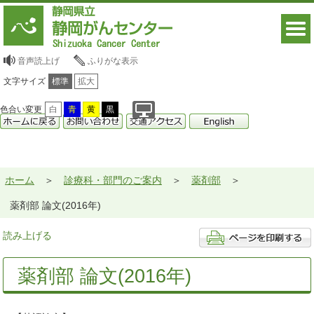
音声読上げ
ふりがな表示
文字サイズ
標準
拡大
色合い変更
白
青
黄
黒
ホーム
診療科・部門のご案内
薬剤部
薬剤部 論文(2016年)
読み上げる
薬剤部 論文(2016年)