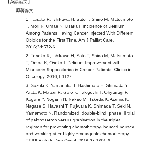
【英語論文】
原著論文
1. Tanaka R, Ishikawa H, Sato T, Shino M, Matsumoto
T, Mori K, Omae K, Osaka I. Incidence of Delirium
Among Patients Having Cancer Injected With Different
Opioids for the First Time. Am J Palliat Care.
2016;34:572-6.
2. Tanaka R, Ishikawa H, Sato T, Shino M, Matsumoto
T, Omae K, Osaka I. Delirium Improvement with
Mianserin Suppositories in Cancer Patients. Clinics in
Oncology. 2016;1:1127.
3. Suzuki K, Yamanaka T, Hashimoto H, Shimada Y,
Arata K, Matsui R, Goto K, Takiguchi T, Ohyanagi F,
Kogure Y, Nogami N, Nakao M, Takeda K, Azuma K,
Nagase S, Hayashi T, Fujiwara K, Shimada T, Seki N,
Yamamoto N. Randomized, double-blind, phase III trial
of palonosetron versus granisetron in the triplet
regimen for preventing chemotherapy-induced nausea
and vomiting after highly emetogenic chemotherapy:
TRIPLE study. Ann Oncol. 2016;27:1601-6.