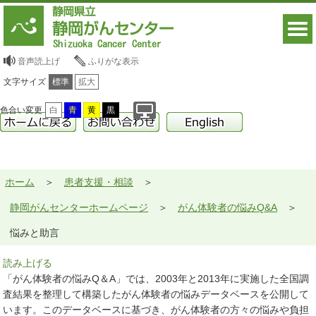
音声読上げ
ふりがな表示
文字サイズ
標準
拡大
色合い変更
白
青
黄
黒
ホーム
患者支援・相談
静岡がんセンターホームページ
がん体験者の悩みQ&A
悩みと助言
読み上げる
「がん体験者の悩みQ＆A」では、2003年と2013年に実施した全国調
査結果を整理して構築したがん体験者の悩みデータベースを公開して
います。このデータベースに基づき、がん体験者の方々の悩みや負担