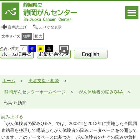
音声読上げ
ふりがな表示
文字サイズ
標準
拡大
色合い変更
白
青
黄
黒
ホーム
患者支援・相談
静岡がんセンターホームページ
がん体験者の悩みQ&A
悩みと助言
読み上げる
「がん体験者の悩みQ＆A」では、2003年と2013年に実施した全国調
査結果を整理して構築したがん体験者の悩みデータベースを公開して
います。このデータベースに基づき、がん体験者の方々の悩みや負担