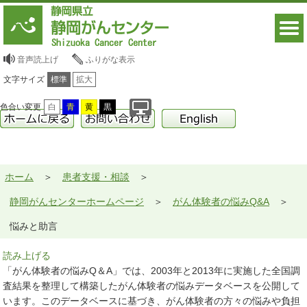
音声読上げ
ふりがな表示
文字サイズ
標準
拡大
色合い変更
白
青
黄
黒
ホーム
患者支援・相談
静岡がんセンターホームページ
がん体験者の悩みQ&A
悩みと助言
読み上げる
「がん体験者の悩みQ＆A」では、2003年と2013年に実施した全国調
査結果を整理して構築したがん体験者の悩みデータベースを公開して
います。このデータベースに基づき、がん体験者の方々の悩みや負担