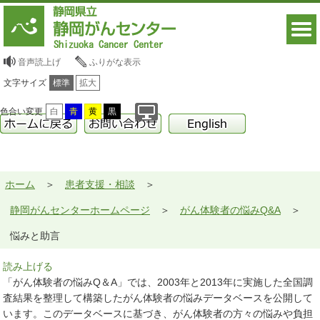
音声読上げ
ふりがな表示
文字サイズ
標準
拡大
色合い変更
白
青
黄
黒
ホーム
患者支援・相談
静岡がんセンターホームページ
がん体験者の悩みQ&A
悩みと助言
読み上げる
「がん体験者の悩みQ＆A」では、2003年と2013年に実施した全国調
査結果を整理して構築したがん体験者の悩みデータベースを公開して
います。このデータベースに基づき、がん体験者の方々の悩みや負担