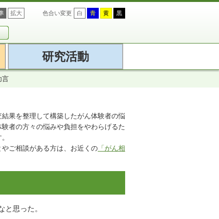
準
拡大
色合い変更
白
青
黄
黒
研究活動
助言
調査結果を整理して構築したがん体験者の悩
体験者の方々の悩みや負担をやわらげるた
す。
とやご相談がある方は、お近くの
「がん相
なと思った。