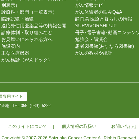
別表示）
がん情報ナビ
診療科・部門（一覧表示）
がん体験者の悩みQ&A
臨床試験・治験
静岡県 医療と暮らしの情報
適応外使用医薬品等の情報公開
SURVIVORSHIP.JP
診療体制・取り組みなど
冊子･電子書籍･動画コンテン
お見舞いに来られる方へ
勉強会・講演会
施設案内
患者図書館(あすなろ図書館)
主な医療機器
がんの教材や統計
がん検診（がんドック）
員専用サイト
7番地
TEL.
055（989）5222
このサイトについて
個人情報の取扱い
お問い合わせ
Copyright © 2007-2026 Shizuoka Cancer Center All Rights Reserved.