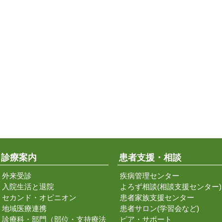
診療案内
患者支援・相談
外来受診
疾病管理センター
入院生活と退院
よろず相談(相談支援センター)
セカンド・オピニオン
患者家族支援センター
地域医療連携
患者サロン(学習会など)
診療科・部門（部位・支持療法
ピア・サポート