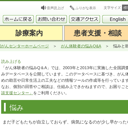
文字サイズ
標
音声読上げ
ふりがな表示
診療案内
患者支援・相談
岡がんセンターホームページ
がん体験者の悩みQ&A
悩みと
読み上げる
「がん体験者の悩みQ＆A」では、2003年と2013年に実施した全国
みデータベースを公開しています。このデータベースに基づき、がん
めの助言や日常生活上の工夫などの情報ツールの作成等を行っていま
なお、個別の回答やご相談は、仕組み上できかねますので、お困りご
談支援センター」
をご利用ください。
悩み
まだ子どもたちが自立しておらず、病気になるのが少し早かった