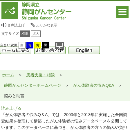
音声読上げ
ふりがな表示
文字サイズ
標準
拡大
色合い変更
白
青
黄
黒
ホーム
患者支援・相談
静岡がんセンターホームページ
がん体験者の悩みQ&A
悩みと助言
読み上げる
「がん体験者の悩みQ＆A」では、2003年と2013年に実施した全国調
査結果を整理して構築したがん体験者の悩みデータベースを公開して
います。このデータベースに基づき、がん体験者の方々の悩みや負担