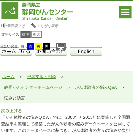
音声読上げ
ふりがな表示
文字サイズ
標準
拡大
色合い変更
白
青
黄
黒
ホーム
患者支援・相談
静岡がんセンターホームページ
がん体験者の悩みQ&A
悩みと助言
読み上げる
「がん体験者の悩みQ＆A」では、2003年と2013年に実施した全国調
査結果を整理して構築したがん体験者の悩みデータベースを公開して
います。このデータベースに基づき、がん体験者の方々の悩みや負担