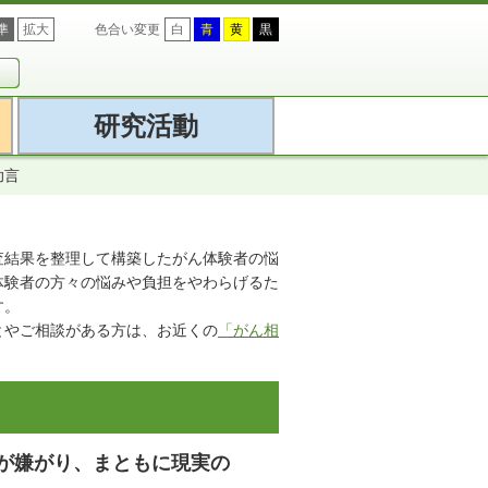
準
拡大
色合い変更
白
青
黄
黒
研究活動
助言
調査結果を整理して構築したがん体験者の悩
体験者の方々の悩みや負担をやわらげるた
す。
とやご相談がある方は、お近くの
「がん相
が嫌がり、まともに現実の