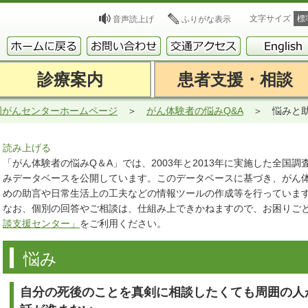
文字サイズ
標
音声読上げ
ふりがな表示
診療案内
患者支援・相談
岡がんセンターホームページ
がん体験者の悩みQ&A
悩みと
読み上げる
「がん体験者の悩みQ＆A」では、2003年と2013年に実施した全国
みデータベースを公開しています。このデータベースに基づき、がん
めの助言や日常生活上の工夫などの情報ツールの作成等を行っていま
なお、個別の回答やご相談は、仕組み上できかねますので、お困りご
談支援センター」
をご利用ください。
悩み
自分の死後のことを真剣に相談したくても周囲の人