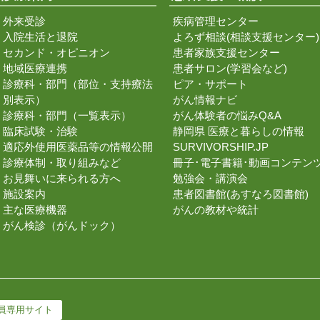
外来受診
疾病管理センター
入院生活と退院
よろず相談(相談支援センター)
セカンド・オピニオン
患者家族支援センター
地域医療連携
患者サロン(学習会など)
診療科・部門（部位・支持療法
ピア・サポート
別表示）
がん情報ナビ
診療科・部門（一覧表示）
がん体験者の悩みQ&A
臨床試験・治験
静岡県 医療と暮らしの情報
適応外使用医薬品等の情報公開
SURVIVORSHIP.JP
診療体制・取り組みなど
冊子･電子書籍･動画コンテン
お見舞いに来られる方へ
勉強会・講演会
施設案内
患者図書館(あすなろ図書館)
主な医療機器
がんの教材や統計
がん検診（がんドック）
員専用サイト