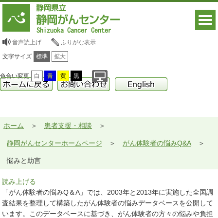
音声読上げ
ふりがな表示
文字サイズ
標準
拡大
色合い変更
白
青
黄
黒
ホーム
患者支援・相談
静岡がんセンターホームページ
がん体験者の悩みQ&A
悩みと助言
読み上げる
「がん体験者の悩みQ＆A」では、2003年と2013年に実施した全国調
査結果を整理して構築したがん体験者の悩みデータベースを公開して
います。このデータベースに基づき、がん体験者の方々の悩みや負担