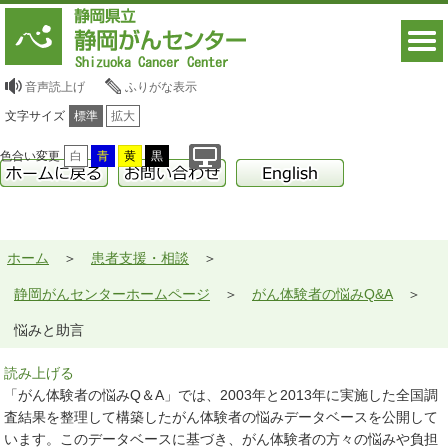
音声読上げ
ふりがな表示
文字サイズ
標準
拡大
色合い変更
白
青
黄
黒
ホーム
患者支援・相談
静岡がんセンターホームページ
がん体験者の悩みQ&A
悩みと助言
読み上げる
「がん体験者の悩みQ＆A」では、2003年と2013年に実施した全国調
査結果を整理して構築したがん体験者の悩みデータベースを公開して
います。このデータベースに基づき、がん体験者の方々の悩みや負担