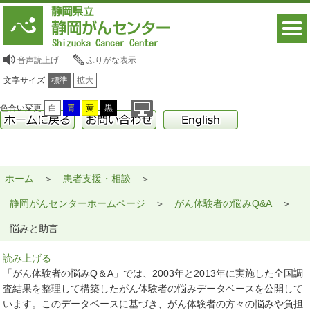
音声読上げ
ふりがな表示
文字サイズ
標準
拡大
色合い変更
白
青
黄
黒
ホーム
患者支援・相談
静岡がんセンターホームページ
がん体験者の悩みQ&A
悩みと助言
読み上げる
「がん体験者の悩みQ＆A」では、2003年と2013年に実施した全国調
査結果を整理して構築したがん体験者の悩みデータベースを公開して
います。このデータベースに基づき、がん体験者の方々の悩みや負担