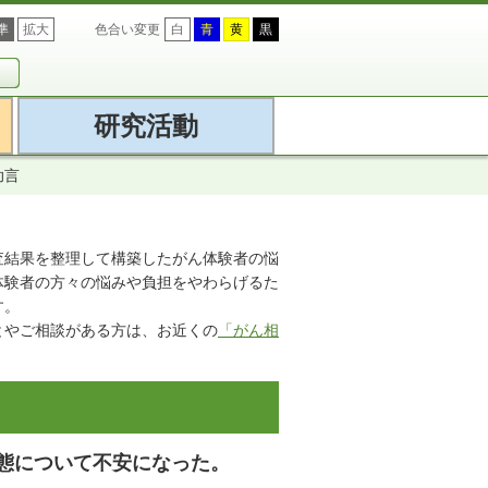
準
拡大
色合い変更
白
青
黄
黒
研究活動
助言
調査結果を整理して構築したがん体験者の悩
体験者の方々の悩みや負担をやわらげるた
す。
とやご相談がある方は、お近くの
「がん相
態について不安になった。