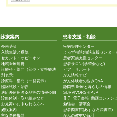
診療案内
患者支援・相談
外来受診
疾病管理センター
入院生活と退院
よろず相談(相談支援センター)
セカンド・オピニオン
患者家族支援センター
地域医療連携
患者サロン(学習会など)
診療科・部門（部位・支持療法
ピア・サポート
別表示）
がん情報ナビ
診療科・部門（一覧表示）
がん体験者の悩みQ&A
臨床試験・治験
静岡県 医療と暮らしの情報
適応外使用医薬品等の情報公開
SURVIVORSHIP.JP
診療体制・取り組みなど
冊子･電子書籍･動画コンテン
お見舞いに来られる方へ
勉強会・講演会
施設案内
患者図書館(あすなろ図書館)
主な医療機器
がんの教材や統計