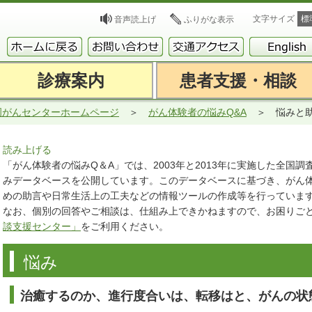
文字サイズ
標
音声読上げ
ふりがな表示
診療案内
患者支援・相談
岡がんセンターホームページ
がん体験者の悩みQ&A
悩みと
読み上げる
「がん体験者の悩みQ＆A」では、2003年と2013年に実施した全国
みデータベースを公開しています。このデータベースに基づき、がん
めの助言や日常生活上の工夫などの情報ツールの作成等を行っていま
なお、個別の回答やご相談は、仕組み上できかねますので、お困りご
談支援センター」
をご利用ください。
悩み
治癒するのか、進行度合いは、転移はと、がんの状