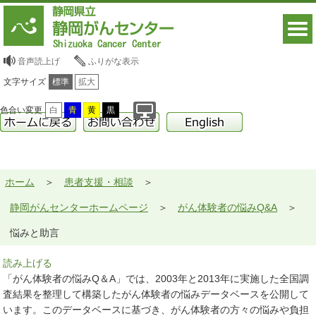
音声読上げ
ふりがな表示
文字サイズ
標準
拡大
色合い変更
白
青
黄
黒
ホーム
患者支援・相談
静岡がんセンターホームページ
がん体験者の悩みQ&A
悩みと助言
読み上げる
「がん体験者の悩みQ＆A」では、2003年と2013年に実施した全国調
査結果を整理して構築したがん体験者の悩みデータベースを公開して
います。このデータベースに基づき、がん体験者の方々の悩みや負担