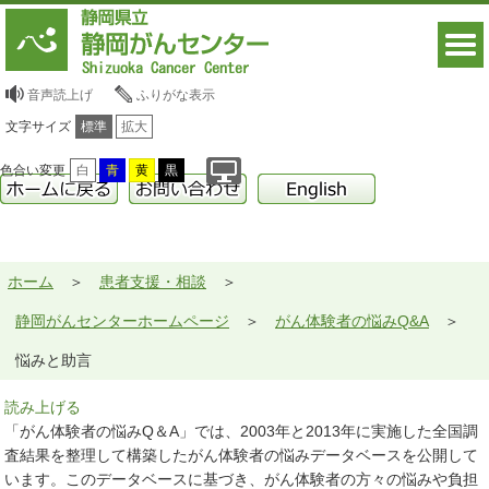
音声読上げ
ふりがな表示
文字サイズ
標準
拡大
色合い変更
白
青
黄
黒
ホーム
患者支援・相談
静岡がんセンターホームページ
がん体験者の悩みQ&A
悩みと助言
読み上げる
「がん体験者の悩みQ＆A」では、2003年と2013年に実施した全国調
査結果を整理して構築したがん体験者の悩みデータベースを公開して
います。このデータベースに基づき、がん体験者の方々の悩みや負担