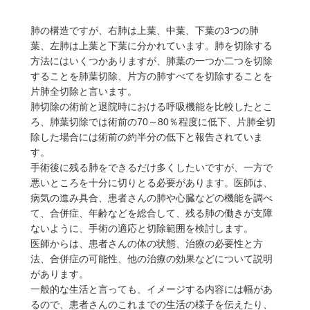
肺の構造ですが、右肺は上葉、中葉、下葉の3つの肺
葉、左肺は上葉と下葉に分かれています。肺を切除する
方法にはいくつかありますが、肺葉の一つか二つを切除
することを肺葉切除、片方の肺すべてを切除することを
片肺全切除と言います。
肺切除の術前と退院時における呼吸機能を比較したとこ
ろ、肺葉切除では術前の70～80％程度に低下、片肺全切
除した場合には術前の約半分の低下と報告されていま
す。
手術後に残る肺をできるだけ多くしたいですが、一方で
悪いところを十分に切りとる必要があります。医師は、
病気の進み具合、患者さんの肺や心臓などの機能を調べ
て、合併症、年齢などを総合して、残る肺の働きが支障
ないように、手術の適応と切除範囲を検討します。
医師からは、患者さんの体の状態、治療の必要性と方
法、合併症の可能性、他の治療の効果などについて説明
があります。
一般的な生活と言っても、イメージする内容には幅があ
るので、患者さんのこれまでの生活の様子を伝えたり、