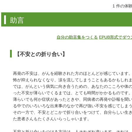
1 件の体
助言
自分の助言集をつくる
EPUB形式でダ
【不安との折り合い】
再発の不安は、がんを経験された方のほとんどが感じています
怖が抑えられなくなり、涙を流してしまうこともあるかもしれ
では、がんという病気に向き合うための、あなたのこころや体
った不安が薄らいでくるまでは、とても時間がかかるものです
薄らいでも何か症状があったときや、同病者の再発や訃報を聞
る中でのいろいろな出来事のなかで再び強い不安を感じてしま
その一方で、不安とどこかで折り合いをつけて、自分らしい生
た患者さんもたくさんいらっしゃいます。
不安と折り合いをつける方法は、人それぞれ違います。それは