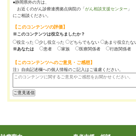
●静岡県外の方は、
お近くのがん診療連携拠点病院の「
がん相談支援センター
」
にご相談ください。
【このコンテンツの評価】
※このコンテンツは役立ちましたか？
役立った
少し役立った
どちらでもない
あまり役立たな
※あなたは
患者
家族
医療関係者
行政関係者
【このコンテンツへのご意見・ご感想】
注）自由記述欄への個人情報のご記入は
ご遠慮ください。