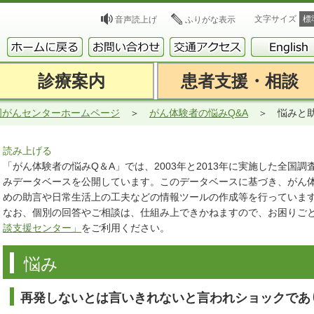
文字サイズ
標
音声読上げ
ふりがな表示
診療案内
患者支援・相談
岡がんセンターホームページ
がん体験者の悩みQ&A
悩みと
読み上げる
「がん体験者の悩みQ＆A」では、2003年と2013年に実施した全国
みデータベースを公開しています。このデータベースに基づき、がん
めの助言や日常生活上の工夫などの情報ツールの作成等を行っていま
なお、個別の回答やご相談は、仕組み上できかねますので、お困りご
談支援センター」
をご利用ください。
悩み
再発しないとは言いきれないと言われショックであ