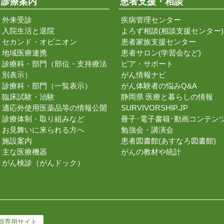
診療案内
患者支援・相談
外来受診
疾病管理センター
入院生活と退院
よろず相談(相談支援センター)
セカンド・オピニオン
患者家族支援センター
地域医療連携
患者サロン(学習会など)
診療科・部門（部位・支持療法
ピア・サポート
別表示）
がん情報ナビ
診療科・部門（一覧表示）
がん体験者の悩みQ&A
臨床試験・治験
静岡県 医療と暮らしの情報
適応外使用医薬品等の情報公開
SURVIVORSHIP.JP
診療体制・取り組みなど
冊子･電子書籍･動画コンテン
お見舞いに来られる方へ
勉強会・講演会
施設案内
患者図書館(あすなろ図書館)
主な医療機器
がんの教材や統計
がん検診（がんドック）
員専用サイト