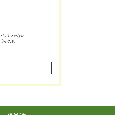
い
役立たない
その他