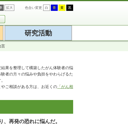
準
拡大
色合い変更
白
青
黄
黒
研究活動
助言
調査結果を整理して構築したがん体験者の悩
体験者の方々の悩みや負担をやわらげるた
す。
とやご相談がある方は、お近くの
「がん相
り、再発の恐れに悩んだ。