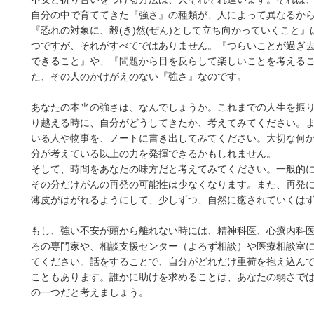
自分の中で育ててきた『強さ』の種類が、人によって異なるか
『恐れの対象に、毅(き)然(ぜん)として立ち向かっていくこと
つですが、それがすべてではありません。『つらいことが過ぎ
できること』や、『問題から目を反らして楽しいことを考える
た、その人のかけがえのない『強さ』なのです。
あなたの本当の強さは、なんでしょうか。これまでの人生を振
り越える時に、自分がどうしてきたか、考えてみてください。
いる人や物事を、ノートに書き出してみてください。大切な何
分が考えている以上の力を発揮できるかもしれません。
そして、時間をあなたの味方だと考えてみてください。一般的
その分だけがんの再発の可能性は少なくなります。また、再発
薄皮がはがれるようにして、少しずつ、自然に癒されていくは
もし、強い不安が頭から離れない時には、精神科医、心療内科
ろの専門家や、相談支援センター（よろず相談）や医療相談室
てください。話をすることで、自分がどれだけ重荷を抱え込ん
こともあります。誰かに助けを求めることは、あなたの弱さで
の一つだと考えましょう。