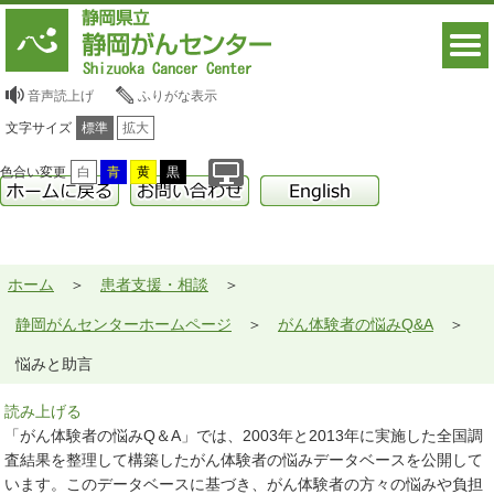
音声読上げ
ふりがな表示
文字サイズ
標準
拡大
色合い変更
白
青
黄
黒
ホーム
患者支援・相談
静岡がんセンターホームページ
がん体験者の悩みQ&A
悩みと助言
読み上げる
「がん体験者の悩みQ＆A」では、2003年と2013年に実施した全国調
査結果を整理して構築したがん体験者の悩みデータベースを公開して
います。このデータベースに基づき、がん体験者の方々の悩みや負担