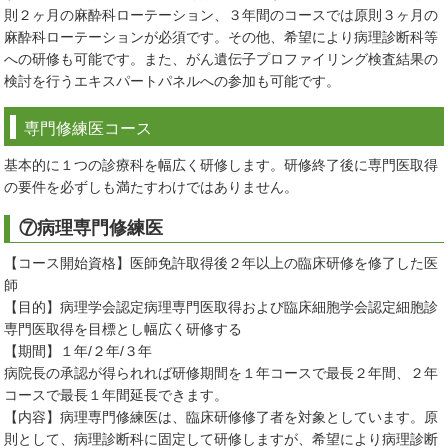
則２ヶ月の麻酔科ローテーション、３年間のコースでは原則３ヶ月の
麻酔科ローテーションが必須です。その他、希望により病理診断科等
への研修も可能です。また、がん遺伝子プロファイリング検査結果の
検討を行うエキスパートパネルへの参加も可能です。
専門修練医コース
基本的に１つの診療科を幅広く研修します。研修終了後に専門医取得
の要件を必ずしも満たすわけではありません。
⑦病理専門修練医
【コース開始資格】医師免許取得後２年以上の臨床研修を修了した医
師
【目的】病理学会認定病理専門医取得および臨床細胞学会認定細胞診
専門医取得を目標とし幅広く研修する
【期間】１年/２年/３年
病院長の承認が得られれば研修期間を１年コースで最長２年間、２年
コースで最長１年間延長できます。
【内容】病理専門修練医は、臨床研修修了者を対象としています。原
則として、病理診断科に固定して研修しますが、希望により病理診断