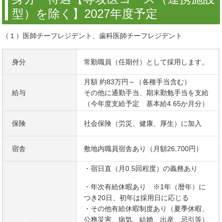
型）を除く】2027年度予定
（１）医師チーフレジデント、歯科医師チーフレジデント
身分
常勤職員（任期付）として採用します。
月額 約83万円～（各種手当含む）
給与
その他に通勤手当、期末勤勉手当を支給
（今年度支給予定 基本給4.65か月分）
保険
社会保険（労災、健康、厚生）に加入
宿舎
敷地内職員宿舎あり（月額26,700円）
・宿日直（月0.5回程度）の義務あり
・年次有給休暇あり ※1年（暦年）に
つき20日、初年は採用日に応じる
・その他有給休暇制度あり（夏季休暇、
公務災害、病気、結婚、出産、忌引等）