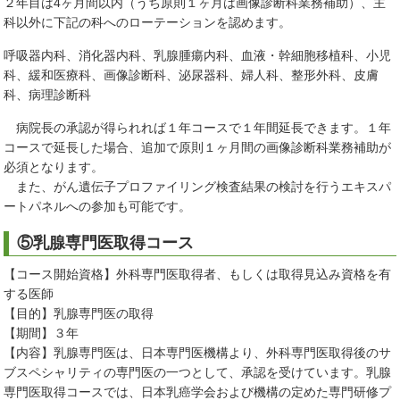
２年目は4ヶ月間以内（うち原則１ヶ月は画像診断科業務補助）、主
科以外に下記の科へのローテーションを認めます。
呼吸器内科、消化器内科、乳腺腫瘍内科、血液・幹細胞移植科、小児
科、緩和医療科、画像診断科、泌尿器科、婦人科、整形外科、皮膚
科、病理診断科
病院長の承認が得られれば１年コースで１年間延長できます。１年
コースで延長した場合、追加で原則１ヶ月間の画像診断科業務補助が
必須となります。
また、がん遺伝子プロファイリング検査結果の検討を行うエキスパ
ートパネルへの参加も可能です。
⑤乳腺専門医取得コース
【コース開始資格】外科専門医取得者、もしくは取得見込み資格を有
する医師
【目的】乳腺専門医の取得
【期間】３年
【内容】乳腺専門医は、日本専門医機構より、外科専門医取得後のサ
ブスペシャリティの専門医の一つとして、承認を受けています。乳腺
専門医取得コースでは、日本乳癌学会および機構の定めた専門研修プ