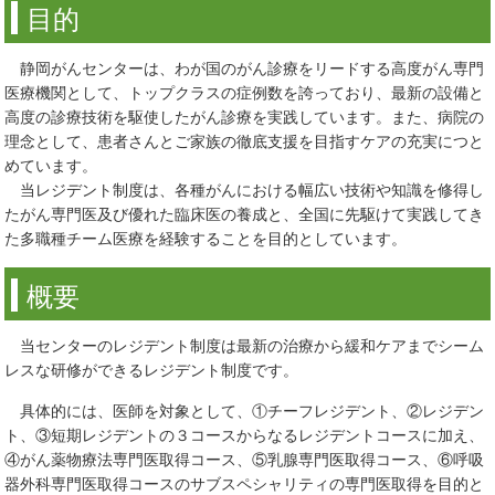
目的
静岡がんセンターは、わが国のがん診療をリードする高度がん専門
医療機関として、トップクラスの症例数を誇っており、最新の設備と
高度の診療技術を駆使したがん診療を実践しています。また、病院の
理念として、患者さんとご家族の徹底支援を目指すケアの充実につと
めています。
当レジデント制度は、各種がんにおける幅広い技術や知識を修得し
たがん専門医及び優れた臨床医の養成と、全国に先駆けて実践してき
た多職種チーム医療を経験することを目的としています。
概要
当センターのレジデント制度は最新の治療から緩和ケアまでシーム
レスな研修ができるレジデント制度です。
具体的には、医師を対象として、①チーフレジデント、②レジデン
ト、③短期レジデントの３コースからなるレジデントコースに加え、
④がん薬物療法専門医取得コース、⑤乳腺専門医取得コース、⑥呼吸
器外科専門医取得コースのサブスペシャリティの専門医取得を目的と