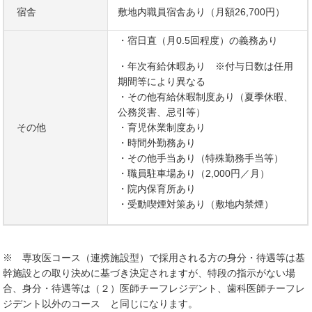
宿舎
敷地内職員宿舎あり（月額26,700円）
・宿日直（月0.5回程度）の義務あり
・年次有給休暇あり ※付与日数は任用
期間等により異なる
・その他有給休暇制度あり（夏季休暇、
公務災害、忌引等）
その他
・育児休業制度あり
・時間外勤務あり
・その他手当あり（特殊勤務手当等）
・職員駐車場あり（2,000円／月）
・院内保育所あり
・受動喫煙対策あり（敷地内禁煙）
※ 専攻医コース（連携施設型）で採用される方の身分・待遇等は基
幹施設との取り決めに基づき決定されますが、特段の指示がない場
合、身分・待遇等は（２）医師チーフレジデント、歯科医師チーフレ
ジデント以外のコース と同じになります。