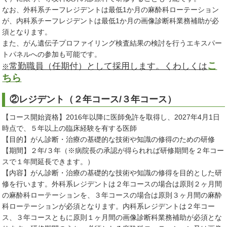
なお、外科系チーフレジデントは最低1か月の麻酔科ローテーション
が、内科系チーフレジデントは最低1か月の画像診断科業務補助が必
須となります。
また、がん遺伝子プロファイリング検査結果の検討を行うエキスパー
トパネルへの参加も可能です。
こ
常勤職員（任期付）として採用します。くわしくは
※
ちら
②レジデント（２年コース/３年コース）
【コース開始資格】2016年以降に医師免許を取得し、2027年4月1日
時点で、５年以上の臨床経験を有する医師
【目的】がん診断・治療の基礎的な技術や知識の修得のための研修
【期間】２年/３年（※病院長の承認が得られれば研修期間を２年コー
スで１年間延長できます。）
【内容】がん診断・治療の基礎的な技術や知識の修得を目的とした研
修を行います。外科系レジデントは２年コースの場合は原則２ヶ月間
の麻酔科ローテーションを、３年コースの場合は原則３ヶ月間の麻酔
科ローテーションが必須となります。内科系レジデントは２年コー
ス、３年コースともに原則１ヶ月間の画像診断科業務補助が必須とな