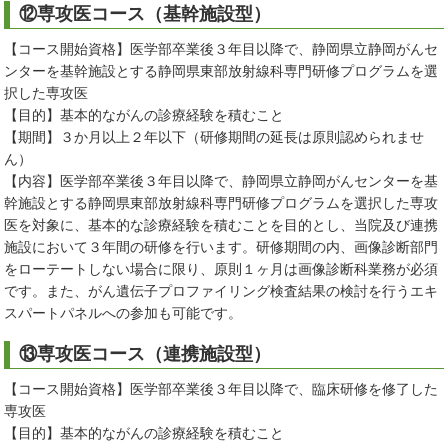
⑫専攻医コース（基幹施設型）
【コース開始資格】医学部卒業後３年目以降で、静岡県立静岡がんセ
ンターを基幹施設とする静岡県東部放射線科専門研修プログラムを選
択した専攻医
【目的】基本的ながんの診療経験を積むこと
【期間】３か月以上２年以下（研修期間の延長は原則認められませ
ん）
【内容】医学部卒業後３年目以降で、静岡県立静岡がんセンターを基
幹施設とする静岡県東部放射線科専門研修プログラムを選択した専攻
医を対象に、基本的な診療経験を積むことを目的とし、当院及び連携
施設において３年間の研修を行います。研修期間の内、画像診断部門
をローテートしない場合に限り、原則１ヶ月は画像診断科業務が必須
です。また、がん遺伝子プロファイリング検査結果の検討を行うエキ
スパートパネルへの参加も可能です。
⑬専攻医コース（連携施設型）
【コース開始資格】医学部卒業後３年目以降で、臨床研修を修了した
専攻医
【目的】基本的ながんの診療経験を積むこと