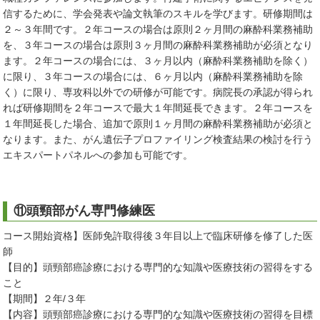
信するために、学会発表や論文執筆のスキルを学びます。研修期間は
２～３年間です。２年コースの場合は原則２ヶ月間の麻酔科業務補助
を、３年コースの場合は原則３ヶ月間の麻酔科業務補助が必須となり
ます。２年コースの場合には、３ヶ月以内（麻酔科業務補助を除く）
に限り、３年コースの場合には、６ヶ月以内（麻酔科業務補助を除
く）に限り、専攻科以外での研修が可能です。病院長の承認が得られ
れば研修期間を２年コースで最大１年間延長できます。２年コースを
１年間延長した場合、追加で原則１ヶ月間の麻酔科業務補助が必須と
なります。また、がん遺伝子プロファイリング検査結果の検討を行う
エキスパートパネルへの参加も可能です。
⑪頭頸部がん専門修練医
コース開始資格】医師免許取得後３年目以上で臨床研修を修了した医
師
【目的】頭頸部癌診療における専門的な知識や医療技術の習得をする
こと
【期間】２年/３年
【内容】頭頸部癌診療における専門的な知識や医療技術の習得を目標