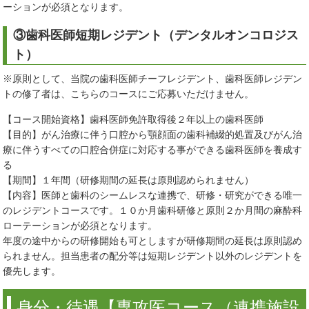
ーションが必須となります。
③歯科医師短期レジデント（デンタルオンコロジス
ト）
※原則として、当院の歯科医師チーフレジデント、歯科医師レジデン
トの修了者は、こちらのコースにご応募いただけません。
【コース開始資格】歯科医師免許取得後２年以上の歯科医師
【目的】がん治療に伴う口腔から顎顔面の歯科補綴的処置及びがん治
療に伴うすべての口腔合併症に対応する事ができる歯科医師を養成す
る
【期間】１年間（研修期間の延長は原則認められません）
【内容】医師と歯科のシームレスな連携で、研修・研究ができる唯一
のレジデントコースです。１０か月歯科研修と原則２か月間の麻酔科
ローテーションが必須となります。
年度の途中からの研修開始も可としますが研修期間の延長は原則認め
られません。担当患者の配分等は短期レジデント以外のレジデントを
優先します。
身分・待遇【専攻医コース（連携施設