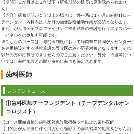
【期間】３か月以上２年以下（研修期間の延長は原則認められませ
ん）
【内容】研修期間が１年以上の場合は、外科系は１か月の麻酔科ロー
テーション、内科系は１か月の画像診断補助作業が必須となります。
また、がん遺伝子プロファイリング検査結果の検討を行うエキスパー
トパネルへの参加も可能です。
※こちらのコースは、専門医制度において静岡県立静岡がんセンター
を連携施設とする基幹施設の専攻医のみが応募対象となります。それ
以外の方の応募はできませんのでご注意ください。身分・待遇等につ
いては、基幹施設との取り決めに基づき決定されます。
歯科医師
レジデントコース
①歯科医師チーフレジデント（チーフデンタルオン
コロジスト）
【コース開始資格】歯科医師免許取得後５年以上の歯科医師
【目的】がん治療に伴う口腔から顎顔面の歯科補綴的処置及びがん治