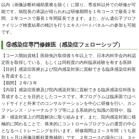
以内（画像診断科補助業務を除く）に限り、専攻科以外での研修が可
能です。病院長の承認が得られれば研修期間を１年コースで最長２年
間、２年コースで最長１年間延長できます。また、がん遺伝子プロフ
ァイリング検査結果の検討を行うエキスパートパネルへの参加も可能
です。
⑨感染症専門修錬医（感染症フェローシップ）
【コース開始資格】医師免許取得後５年以上で、日本内科学会内科認
定医を取得している、もしくは同程度の内科臨床経験を有する医師
【目的】感染症医療および院内感染対策に貢献できる臨床感染症科医
を育成すること
【期間】２年/３年
【内容】感染症医療及び院内感染対策に貢献できる臨床感染症科医を
育成することを目的としたコースです。本プログラムは臨床面ではベ
ッドサイドと外来でのコンサルテーションを中心に研修を行い、カン
ファレンス・ジャーナルクラブ等による系統的な知識の習得や、臨
床・感染対策上の問題解決に取り組みます。また、院内感染対策に積
極的に関わることで、将来的にコントロールプログラムの運営の中心
となるべくトレーニングを行います。研修期間は２～３年間（うち原
則１ヶ月は画像診断科業務補助）です。２年コースの場合には、３ヶ