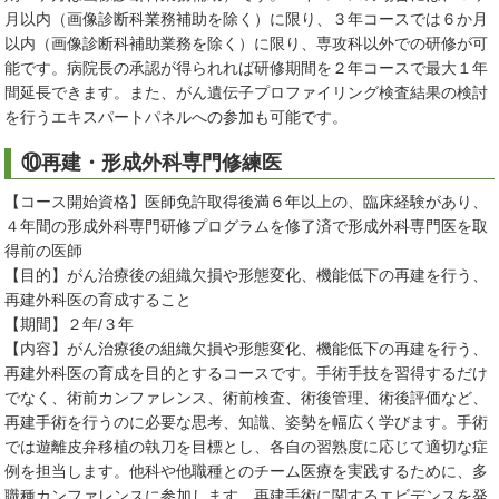
月以内（画像診断科業務補助を除く）に限り、３年コースでは６か月
以内（画像診断科補助業務を除く）に限り、専攻科以外での研修が可
能です。病院長の承認が得られれば研修期間を２年コースで最大１年
間延長できます。また、がん遺伝子プロファイリング検査結果の検討
を行うエキスパートパネルへの参加も可能です。
⑩再建・形成外科専門修練医
【コース開始資格】医師免許取得後満６年以上の、臨床経験があり、
４年間の形成外科専門研修プログラムを修了済で形成外科専門医を取
得前の医師
【目的】がん治療後の組織欠損や形態変化、機能低下の再建を行う、
再建外科医の育成すること
【期間】２年/３年
【内容】がん治療後の組織欠損や形態変化、機能低下の再建を行う、
再建外科医の育成を目的とするコースです。手術手技を習得するだけ
でなく、術前カンファレンス、術前検査、術後管理、術後評価など、
再建手術を行うのに必要な思考、知識、姿勢を幅広く学びます。手術
では遊離皮弁移植の執刀を目標とし、各自の習熟度に応じて適切な症
例を担当します。他科や他職種とのチーム医療を実践するために、多
職種カンファレンスに参加します。再建手術に関するエビデンスを発