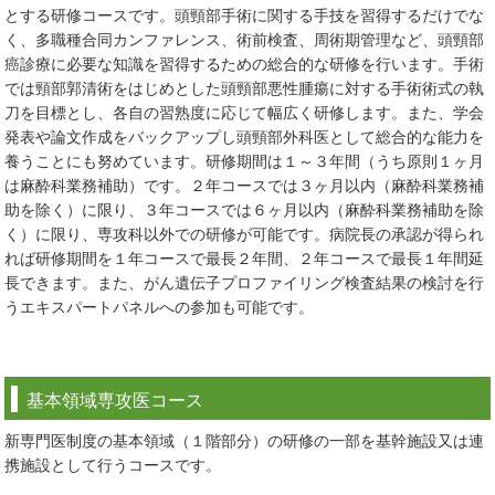
とする研修コースです。頭頸部手術に関する手技を習得するだけでな
く、多職種合同カンファレンス、術前検査、周術期管理など、頭頸部
癌診療に必要な知識を習得するための総合的な研修を行います。手術
では頸部郭清術をはじめとした頭頸部悪性腫瘍に対する手術術式の執
刀を目標とし、各自の習熟度に応じて幅広く研修します。また、学会
発表や論文作成をバックアップし頭頸部外科医として総合的な能力を
養うことにも努めています。研修期間は１～３年間（うち原則１ヶ月
は麻酔科業務補助）です。２年コースでは３ヶ月以内（麻酔科業務補
助を除く）に限り、３年コースでは６ヶ月以内（麻酔科業務補助を除
く）に限り、専攻科以外での研修が可能です。病院長の承認が得られ
れば研修期間を１年コースで最長２年間、２年コースで最長１年間延
長できます。また、がん遺伝子プロファイリング検査結果の検討を行
うエキスパートパネルへの参加も可能です。
基本領域専攻医コース
新専門医制度の基本領域（１階部分）の研修の一部を基幹施設又は連
携施設として行うコースです。