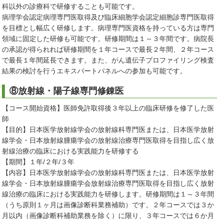
科以外の診療科で研修することも可能です。
病理学会認定病理専門医取得及び臨床細胞学会認定細胞診専門医取得
を目標とし幅広く研修します。病理専門医資格を持っている方は専門
領域に固定した研修も可能です。研修期間は１～３年間です。病院長
の承認が得られれば研修期間を１年コースで最長２年間、２年コース
で最長１年間延長できます。また、がん遺伝子プロファイリング検査
結果の検討を行うエキスパートパネルへの参加も可能です。
⑧放射線・陽子線専門修錬医
【コース開始資格】医師免許取得後３年以上の臨床研修を修了した医
師
【目的】日本医学放射線学会の放射線科専門医または、日本医学放射
線学会・日本放射線腫瘍学会の放射線治療専門医取得を目指し広く放
射線治療の臨床における実践能力を研修する
【期間】１年/２年/３年
【内容】日本医学放射線学会の放射線科専門医または、日本医学放射
線学会・日本放射線腫瘍学会放射線治療専門医取得を目指し広く放射
線治療の臨床における実践能力を研修します。研修期間は１～３年間
（うち原則１ヶ月は画像診断科業務補助）です。２年コースでは３か
月以内（画像診断科補助業務を除く）に限り、３年コースでは６か月