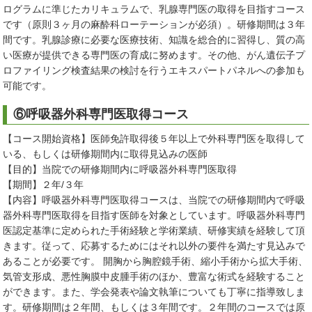
ログラムに準じたカリキュラムで、乳腺専門医の取得を目指すコース
です（原則３ヶ月の麻酔科ローテーションが必須）。研修期間は３年
間です。乳腺診療に必要な医療技術、知識を総合的に習得し、質の高
い医療が提供できる専門医の育成に努めます。その他、がん遺伝子プ
ロファイリング検査結果の検討を行うエキスパートパネルへの参加も
可能です。
⑥呼吸器外科専門医取得コース
【コース開始資格】医師免許取得後５年以上で外科専門医を取得して
いる、もしくは研修期間内に取得見込みの医師
【目的】当院での研修期間内に呼吸器外科専門医取得
【期間】２年/３年
【内容】呼吸器外科専門医取得コースは、当院での研修期間内で呼吸
器外科専門医取得を目指す医師を対象としています。呼吸器外科専門
医認定基準に定められた手術経験と学術業績、研修実績を経験して頂
きます。従って、応募するためにはそれ以外の要件を満たす見込みで
あることが必要です。 開胸から胸腔鏡手術、縮小手術から拡大手術、
気管支形成、悪性胸膜中皮腫手術のほか、豊富な術式を経験すること
ができます。また、学会発表や論文執筆についても丁寧に指導致しま
す。研修期間は２年間、もしくは３年間です。２年間のコースでは原