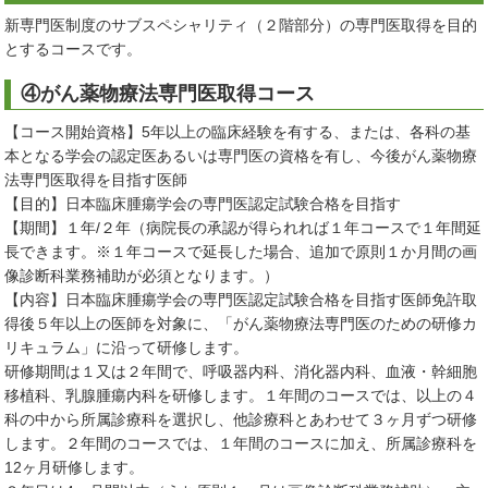
新専門医制度のサブスペシャリティ（２階部分）の専門医取得を目的
とするコースです。
④がん薬物療法専門医取得コース
【コース開始資格】5年以上の臨床経験を有する、または、各科の基
本となる学会の認定医あるいは専門医の資格を有し、今後がん薬物療
法専門医取得を目指す医師
【目的】日本臨床腫瘍学会の専門医認定試験合格を目指す
【期間】１年/２年（病院長の承認が得られれば１年コースで１年間延
長できます。※１年コースで延長した場合、追加で原則１か月間の画
像診断科業務補助が必須となります。）
【内容】日本臨床腫瘍学会の専門医認定試験合格を目指す医師免許取
得後５年以上の医師を対象に、「がん薬物療法専門医のための研修カ
リキュラム」に沿って研修します。
研修期間は１又は２年間で、呼吸器内科、消化器内科、血液・幹細胞
移植科、乳腺腫瘍内科を研修します。１年間のコースでは、以上の４
科の中から所属診療科を選択し、他診療科とあわせて３ヶ月ずつ研修
します。２年間のコースでは、１年間のコースに加え、所属診療科を
12ヶ月研修します。