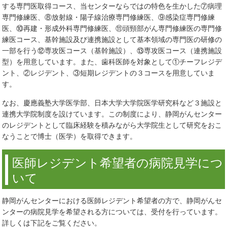
する専門医取得コース、当センターならではの特色を生かした⑦病理
専門修練医、⑧放射線・陽子線治療専門修練医、⑨感染症専門修練
医、⑩再建・形成外科専門修練医、⑪頭頸部がん専門修練医の専門修
練医コース、基幹施設及び連携施設として基本領域の専門医の研修の
一部を行う⑫専攻医コース（基幹施設）、⑬専攻医コース（連携施設
型）を用意しています。また、歯科医師を対象として①チーフレジデ
ント、②レジデント、③短期レジデントの３コースを用意していま
す。
なお、慶應義塾大学医学部、日本大学大学院医学研究科など３施設と
連携大学院制度を設けています。この制度により、静岡がんセンター
のレジデントとして臨床経験を積みながら大学院生として研究をおこ
なうことで博士（医学）を取得できます。
医師レジデント希望者の病院見学につ
いて
静岡がんセンターにおける医師レジデント希望者の方で、静岡がんセ
ンターの病院見学を希望される方については、受付を行っています。
詳しくは下記をご覧ください。