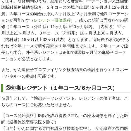
ります。研修期間のうち、必須となる麻酔科ローテーション又は画像
診断科業務補助を除き、２年コースの場合は原則２ヶ月以上12ヶ月未
満、３年コースの場合は原則３ヶ月以上18ヶ月未満で他科ローテーシ
ョンが可能です（
レジデント研修課程
）。残りの期間は専攻科での研
修（２年コース（外科系）11ヶ月以上20ヶ月以内、（内科系）12ヶ
月以上21ヶ月以内、３年コース（外科系）16ヶ月以上30ヶ月以内、
（内科系）18ヶ月以上32ヶ月以内）となります。病院長の承認が得ら
れれば２年コースで研修期間を１年間延長できます。２年コースで延
長した場合、外科系レジデントは追加で原則1ヶ月間の麻酔科ローテ
ーションが必須となります。
また、がん遺伝子プロファイリング検査結果の検討を行うエキスパー
トパネルへの参加も可能です。
③短期レジデント（１年コース/６か月コース）
※原則として、当院のチーフレジデント、レジデントの修了者は、こ
ちらのコースにご応募いただけません。
【コース開始資格】医師免許取得後２年以上の臨床研修を終了した医
師（連携施設型専攻医を除く）
【目的】がんに関する専門知識及び技能を習得し、がん診療の専門医