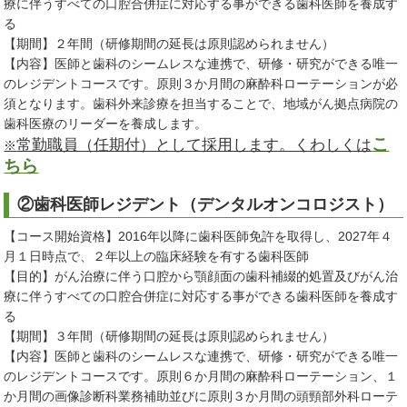
療に伴うすべての口腔合併症に対応する事ができる歯科医師を養成す
る
【期間】２年間（研修期間の延長は原則認められません）
【内容】医師と歯科のシームレスな連携で、研修・研究ができる唯一
のレジデントコースです。原則３か月間の麻酔科ローテーションが必
須となります。歯科外来診療を担当することで、地域がん拠点病院の
歯科医療のリーダーを養成します。
こ
常勤職員（任期付）として採用します。くわしくは
※
ちら
②歯科医師レジデント（デンタルオンコロジスト）
【コース開始資格】2016年以降に歯科医師免許を取得し、2027年４
月１日時点で、２年以上の臨床経験を有する歯科医師
【目的】がん治療に伴う口腔から顎顔面の歯科補綴的処置及びがん治
療に伴うすべての口腔合併症に対応する事ができる歯科医師を養成す
る
【期間】３年間（研修期間の延長は原則認められません）
【内容】医師と歯科のシームレスな連携で、研修・研究ができる唯一
のレジデントコースです。原則６か月間の麻酔科ローテーション、１
か月間の画像診断科業務補助並びに原則３か月間の頭頸部外科ローテ