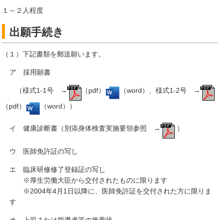
１～２人程度
出願手続き
（１）下記書類を郵送願います。
ア 採用願書
（様式1-1号 →
（pdf）
（word）、様式1-2号 →
（pdf）
（word））
イ 健康診断書（別添身体検査実施要領参照 →
）
ウ 医師免許証の写し
エ 臨床研修修了登録証の写し
※厚生労働大臣から交付されたものに限ります
※2004年4月1日以降に、医師免許証を交付された方に限りま
す