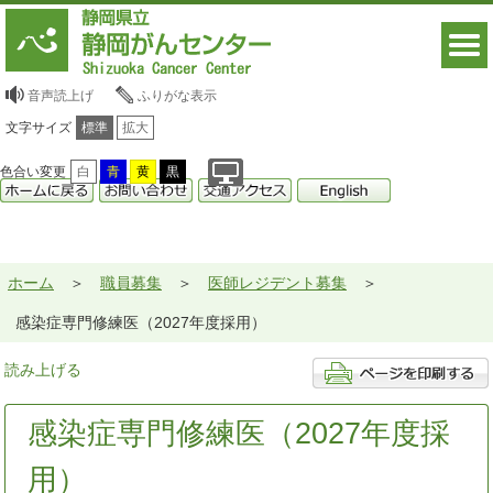
音声読上げ
ふりがな表示
文字サイズ
標準
拡大
色合い変更
白
青
黄
黒
ホーム
職員募集
医師レジデント募集
感染症専門修練医（2027年度採用）
読み上げる
感染症専門修練医（2027年度採
用）