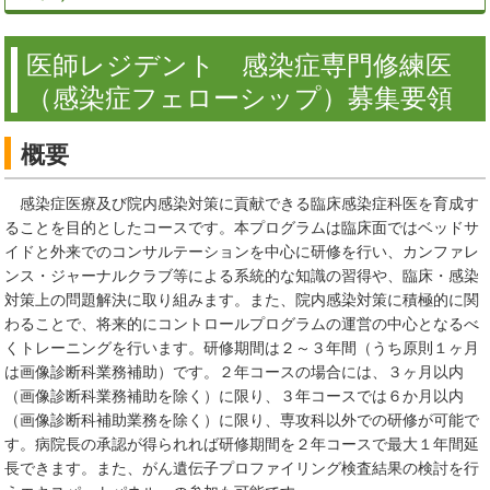
医師レジデント 感染症専門修練医
（感染症フェローシップ）募集要領
概要
感染症医療及び院内感染対策に貢献できる臨床感染症科医を育成す
ることを目的としたコースです。本プログラムは臨床面ではベッドサ
イドと外来でのコンサルテーションを中心に研修を行い、カンファレ
ンス・ジャーナルクラブ等による系統的な知識の習得や、臨床・感染
対策上の問題解決に取り組みます。また、院内感染対策に積極的に関
わることで、将来的にコントロールプログラムの運営の中心となるべ
くトレーニングを行います。研修期間は２～３年間（うち原則１ヶ月
は画像診断科業務補助）です。２年コースの場合には、３ヶ月以内
（画像診断科業務補助を除く）に限り、３年コースでは６か月以内
（画像診断科補助業務を除く）に限り、専攻科以外での研修が可能で
す。病院長の承認が得られれば研修期間を２年コースで最大１年間延
長できます。また、がん遺伝子プロファイリング検査結果の検討を行