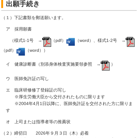
出願手続き
（１）下記書類を郵送願います。
ア 採用願書
（様式1-1号 →
（pdf）
（word）、様式1-2号 →
（pdf）
（word））
イ 健康診断書（別添身体検査実施要領参照 →
）
ウ 医師免許証の写し
エ 臨床研修修了登録証の写し
※厚生労働大臣から交付されたものに限ります
※2004年4月1日以降に、医師免許証を交付された方に限りま
す
オ 上司または指導者等の推薦状
（２）締切日 2026年９月３日（木）必着