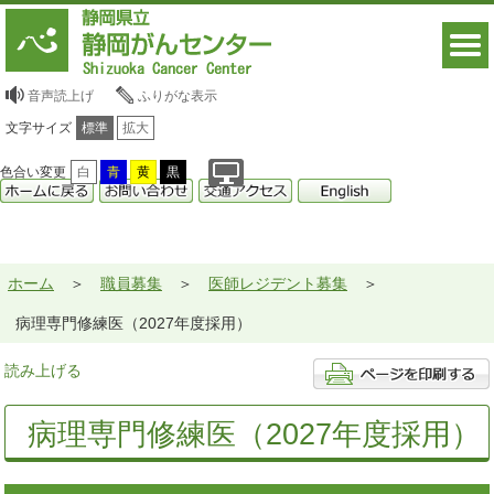
音声読上げ
ふりがな表示
文字サイズ
標準
拡大
色合い変更
白
青
黄
黒
ホーム
職員募集
医師レジデント募集
病理専門修練医（2027年度採用）
読み上げる
病理専門修練医（2027年度採用）