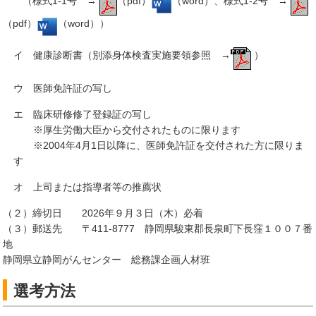
（様式1-1号 →
（pdf）
（word）、様式1-2号 →
（pdf）
（word））
イ 健康診断書（別添身体検査実施要領参照 →
）
ウ 医師免許証の写し
エ 臨床研修修了登録証の写し
※厚生労働大臣から交付されたものに限ります
※2004年4月1日以降に、医師免許証を交付された方に限りま
す
オ 上司または指導者等の推薦状
（２）締切日 2026年９月３日（木）必着
（３）郵送先 〒411-8777 静岡県駿東郡長泉町下長窪１００７番
地
静岡県立静岡がんセンター 総務課企画人材班
選考方法