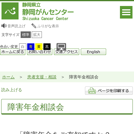
音声読上げ
ふりがな表示
文字サイズ
標準
拡大
色合い変更
白
青
黄
黒
ホーム
患者支援・相談
障害年金相談会
読み上げる
障害年金相談会