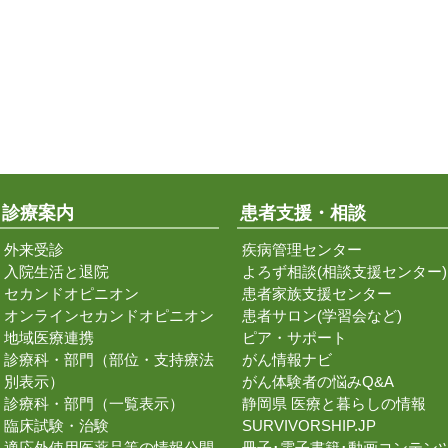
診療案内
患者支援・相談
外来受診
疾病管理センター
入院生活と退院
よろず相談(相談支援センター)
セカンドオピニオン
患者家族支援センター
オンラインセカンドオピニオン
患者サロン(学習会など)
地域医療連携
ピア・サポート
診療科・部門（部位・支持療法
がん情報ナビ
別表示）
がん体験者の悩みQ&A
診療科・部門（一覧表示）
静岡県 医療と暮らしの情報
臨床試験・治験
SURVIVORSHIP.JP
適応外使用医薬品等の情報公開
冊子･電子書籍･動画コンテン