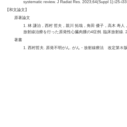
systematic review. J Radiat Res. 2023;64(Suppl 1):i25-i
【和文論文】
原著論文
1. 林 謙治，西村 哲夫，親川 拓哉，角田 優子，高木 寿人
放射線治療を行った原発性心臓肉腫の4症例. 臨床放射線. 2023;
著書
1. 西村哲夫. 原発不明がん. がん・放射線療法 改定第８版. 東京: