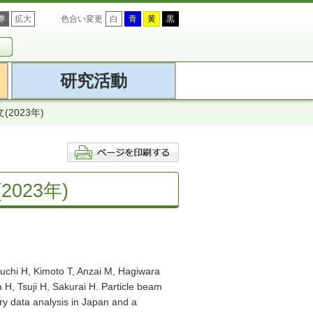
準
拡大
色合い変更
白
青
黄
黒
研究活動
2023年)
023年)
chi H, Kimoto T, Anzai M, Hagiwara
 H, Tsuji H, Sakurai H. Particle beam
try data analysis in Japan and a