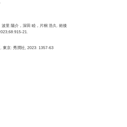
33.
，波里 陽介，深田 睦，片桐 浩久. 術後
68:915-21.
 秀潤社, 2023: 1357-63