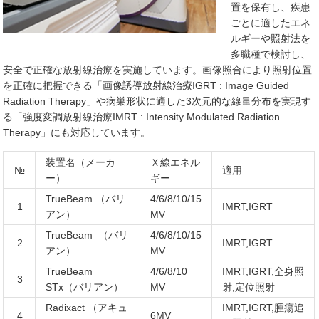
置を保有し、疾患
ごとに適したエネ
ルギーや照射法を
多職種で検討し、
安全で正確な放射線治療を実施しています。画像照合により照射位置
を正確に把握できる「画像誘導放射線治療IGRT : Image Guided
Radiation Therapy」や病巣形状に適した3次元的な線量分布を実現す
る「強度変調放射線治療IMRT : Intensity Modulated Radiation
Therapy」にも対応しています。
装置名（メーカ
Ｘ線エネル
№
適用
ー）
ギー
TrueBeam （バリ
4/6/8/10/15
1
IMRT,IGRT
アン）
MV
TrueBeam （バリ
4/6/8/10/15
2
IMRT,IGRT
アン）
MV
TrueBeam
4/6/8/10
IMRT,IGRT,全身照
3
STx（バリアン）
MV
射,定位照射
Radixact （アキュ
IMRT,IGRT,腫瘍追
4
6MV