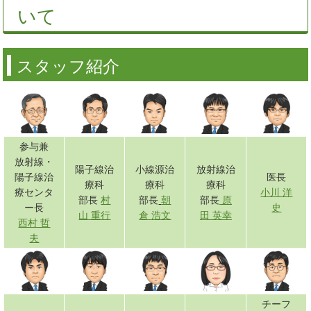
いて
スタッフ紹介
参与兼
放射線・
陽子線治
小線源治
放射線治
陽子線治
医長
療科
療科
療科
療センタ
小川 洋
部長
村
部長
朝
部長
原
ー長
史
山 重行
倉 浩文
田 英幸
西村 哲
夫
チーフ