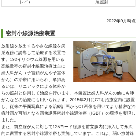
レイ）
尾照射
2022年9月時点
密封小線源治療装置
放射線を放出する小さな線源を病
巣近傍に誘導して治療する装置で
す。192イリジウム線源を用いる
高線量率の密封小線源治療は主に
婦人科がん（子宮頸がんや子宮体
がん）の治療に用いられ、単独あ
るいは、リニアックによる体外か
らの照射と併用して治療を行います。本装置は婦人科がんの他にも肺
がんなどの治療にも用いられます。2015年2月にCTを治療室内に設置
し、従来の平面写真による治療計画からCT画像を用いてより精密な治
療計画が可能となる画像誘導密封小線源治療（IGBT）の環境を実現し
ました。
また、前立腺がんに対して125ヨード線源を前立腺内に挿入して永久
的に留置する密封小線源治療も実施しています。これは、弱い放射線