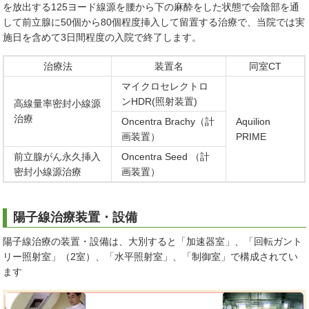
を放出する125ヨード線源を腰から下の麻酔をした状態で会陰部を通
して前立腺に50個から80個程度挿入して留置する治療で、当院では実
施日を含めて3日間程度の入院で終了します。
治療法
装置名
同室CT
マイクロセレクトロ
ンHDR(照射装置)
高線量率密封小線源
治療
Oncentra Brachy（計
Aquilion
画装置）
PRIME
前立腺がん永久挿入
Oncentra Seed （計
密封小線源治療
画装置）
陽子線治療装置・設備
陽子線治療の装置・設備は、大別すると「加速器室」、「回転ガント
リー照射室」（2室）、「水平照射室」、「制御室」で構成されてい
ます