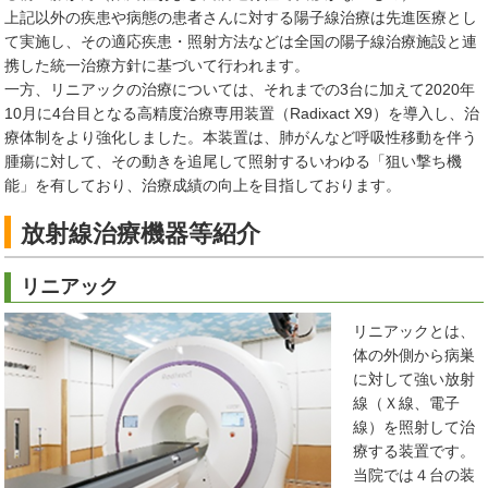
上記以外の疾患や病態の患者さんに対する陽子線治療は先進医療とし
て実施し、その適応疾患・照射方法などは全国の陽子線治療施設と連
携した統一治療方針に基づいて行われます。
一方、リニアックの治療については、それまでの3台に加えて2020年
10月に4台目となる高精度治療専用装置（Radixact X9）を導入し、治
療体制をより強化しました。本装置は、肺がんなど呼吸性移動を伴う
腫瘍に対して、その動きを追尾して照射するいわゆる「狙い撃ち機
能」を有しており、治療成績の向上を目指しております。
放射線治療機器等紹介
リニアック
リニアックとは、
体の外側から病巣
に対して強い放射
線（Ｘ線、電子
線）を照射して治
療する装置です。
当院では４台の装