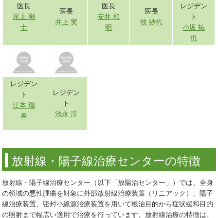
医長
医長
レジデン
医長
医長
尾上 剛
安井 和
ト
井上 実
牧 紗代
士
明
小坂 拓
也
レジデン
レジデン
ト
ト
江本 瑞
池永 淳
希
放射線・陽子線治療センターの特徴
放射線・陽子線治療センター（以下「放陽治センター」）では、全身
の領域の悪性腫瘍を対象に外部放射線治療装置（リニアック）、陽子
線治療装置、密封小線源治療装置を用いて根治目的から症状緩和目的
の照射まで幅広い適用で治療を行っています。放射線治療の特徴は、