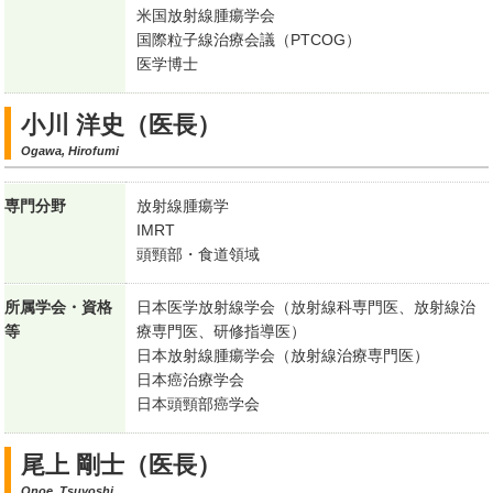
米国放射線腫瘍学会
国際粒子線治療会議（PTCOG）
医学博士
小川 洋史（医長）
Ogawa, Hirofumi
専門分野
放射線腫瘍学
IMRT
頭頸部・食道領域
所属学会・資格
日本医学放射線学会（放射線科専門医、放射線治
等
療専門医、研修指導医）
日本放射線腫瘍学会（放射線治療専門医）
日本癌治療学会
日本頭頸部癌学会
尾上 剛士（医長）
Onoe, Tsuyoshi