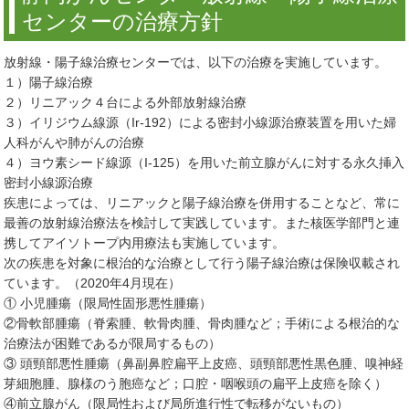
センターの治療方針
放射線・陽子線治療センターでは、以下の治療を実施しています。
１）陽子線治療
２）リニアック４台による外部放射線治療
３）イリジウム線源（Ir-192）による密封小線源治療装置を用いた婦
人科がんや肺がんの治療
４）ヨウ素シード線源（I-125）を用いた前立腺がんに対する永久挿入
密封小線源治療
疾患によっては、リニアックと陽子線治療を併用することなど、常に
最善の放射線治療法を検討して実践しています。また核医学部門と連
携してアイソトープ内用療法も実施しています。
次の疾患を対象に根治的な治療として行う陽子線治療は保険収載され
ています。（2020年4月現在）
① 小児腫瘍（限局性固形悪性腫瘍）
②骨軟部腫瘍（脊索腫、軟骨肉腫、骨肉腫など；手術による根治的な
治療法が困難であるが限局するもの）
③ 頭頸部悪性腫瘍（鼻副鼻腔扁平上皮癌、頭頸部悪性黒色腫、嗅神経
芽細胞腫、腺様のう胞癌など；口腔・咽喉頭の扁平上皮癌を除く）
④前立腺がん（限局性および局所進行性で転移がないもの）