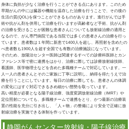
身体に負担が少なく治療を行うことができる点にあります。このため
早期がんの中には臓器や機能を温存した治療を行うことで、その後の
生活の質(QOL)を保つことができるものがあります。進行がんでは手
術や抗がん剤を併用して治療を行いますが高齢者など手術、抗がん剤
の治療を受けることが困難な患者さんについても放射線治療の適用と
なるので、がん専門病院である当院では多くの患者さんの治療を行っ
ています。患者数は１年間に新患で1400人を超し、再照射を含めたの
べ患者数も1900人を超す全国でも有数の治療施設になっています。
そのため、放陽治センター医師は関連するすべての診療科医師とカン
ファレンス等で密に連携をはかり、治療に際しては診療放射線技師、
看護師、医学物理士などを含めた多職種チームで対応しています。一
人一人の患者さんとそのご家族に丁寧に説明し、納得を得たうえで治
療を行うことにしています。毎日の治療に際しても、患者さんの体調
の変化にはすぐ対応できるきめ細かい態勢を取っています。
高い精度が必要となる陽子線治療、強度変調放射線治療（IMRT）や
定位照射についても、多職種チームで連携をとり、かつ最新の治療装
置の性能を充分に引き出し、「人＋物」の整備により安全で正確に放
射線治療を実施できる体制を作っています。
静岡がんセンター放射線・陽子線治療