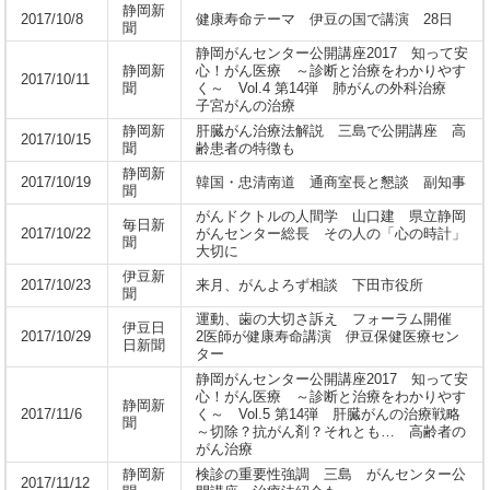
静岡新
2017/10/8
健康寿命テーマ 伊豆の国で講演 28日
聞
静岡がんセンター公開講座2017 知って安
静岡新
心！がん医療 ～診断と治療をわかりやす
2017/10/11
聞
く～ Vol.4 第14弾 肺がんの外科治療
子宮がんの治療
静岡新
肝臓がん治療法解説 三島で公開講座 高
2017/10/15
聞
齢患者の特徴も
静岡新
2017/10/19
韓国・忠清南道 通商室長と懇談 副知事
聞
がんドクトルの人間学 山口建 県立静岡
毎日新
2017/10/22
がんセンター総長 その人の「心の時計」
聞
大切に
伊豆新
2017/10/23
来月、がんよろず相談 下田市役所
聞
運動、歯の大切さ訴え フォーラム開催
伊豆日
2017/10/29
2医師が健康寿命講演 伊豆保健医療セン
日新聞
ター
静岡がんセンター公開講座2017 知って安
心！がん医療 ～診断と治療をわかりやす
静岡新
2017/11/6
く～ Vol.5 第14弾 肝臓がんの治療戦略
聞
～切除？抗がん剤？それとも… 高齢者の
がん治療
静岡新
検診の重要性強調 三島 がんセンター公
2017/11/12