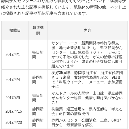
静岡がんセンターの取り組みや職員がかかわったイベント・講演等が
紹介された主な記事を掲載しています。紙媒体の新聞の他、ネット上
に掲載された記事や配信記事も含まれています。
報道機
掲載日
内容
関
サタデートーク 新薬開発や特許取得支
援 地元企業活用雇用生む 県立静岡がん
毎日新
センター 山口建総長（６７） がんは
2017/4/1
聞
かつて不治の病でした がんの治療の課題
は何でしょうか 患者の社会復帰にも取り
組んでいます
友好35周年 静岡県浙江省 浙江省代表団
静岡新
きょう来県 友好提携35周年記念 9日ま
2017/4/4
聞
で「料理ウイーク」 メニュー、参加店冊
子に
がんドクトルの人間学 山口建 県立静岡
毎日新
2017/4/9
がんセンター総長 健康な時は気づかない
聞
こと
静岡新
抗菌薬 適正使用を 県内医師ら「考える
2017/4/15
聞
会」耐性菌の情報発信
静岡新
静岡がんセンター公開講座 三島、6月17
2017/4/20
聞
日から 最新情報を解説