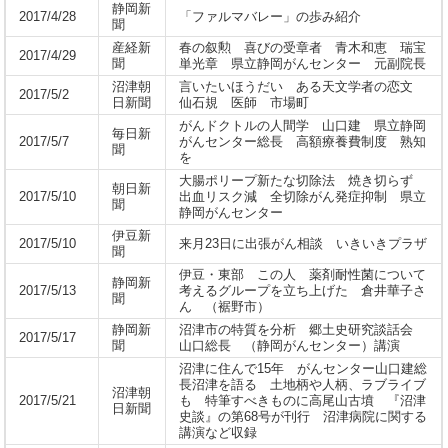
静岡新
2017/4/28
「ファルマバレー」の歩み紹介
聞
産経新
春の叙勲 喜びの受章者 青木和恵 瑞宝
2017/4/29
聞
単光章 県立静岡がんセンター 元副院長
沼津朝
言いたいほうだい ある天文学者の恋文
2017/5/2
日新聞
仙石規 医師 市場町
がんドクトルの人間学 山口建 県立静岡
毎日新
2017/5/7
がんセンター総長 高額療養費制度 熟知
聞
を
大腸ポリープ新たな切除法 焼き切らず
朝日新
2017/5/10
出血リスク減 全切除がん発症抑制 県立
聞
静岡がんセンター
伊豆新
2017/5/10
来月23日に出張がん相談 いきいきプラザ
聞
伊豆・東部 この人 薬剤耐性菌について
静岡新
2017/5/13
考えるグループを立ち上げた 倉井華子さ
聞
ん （裾野市）
静岡新
沼津市の特質を分析 郷土史研究談話会
2017/5/17
聞
山口総長 （静岡がんセンター）講演
沼津に住んで15年 がんセンター山口建総
長沼津を語る 土地柄や人柄、ラブライブ
沼津朝
2017/5/21
も 特筆すべきものに高尾山古墳 『沼津
日新聞
史談』の第68号が刊行 沼津病院に関する
講演など収録