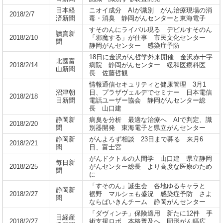
日本経
ニオイ成分 AIが識別 がん治療現場の消
2018/2/7
済新聞
毒・消臭 静岡がんセンターと東海電子
すそのんにライバル現る デビルすそのん
讀賣新
2018/2/10
「邪魔する」が仕事 市民文化センター
聞
静岡がんセンター 感染症予防
18日に金沢がん哲学外来開催 金沢赤十字
北國富
2018/2/14
病院 静岡がんセンター 緩和医療科医
山新聞
長 佐藤哲観
情報通信セキュリティと健康管理 3月1
沼津朝
日、プラザヴェルデでセミナー 日本電信
2018/2/18
日新聞
電話ユーザー協会 静岡がんセンター総
長 山口建
静岡新
病臭を分析 最適な治療へ AIで判定、識
2018/2/20
聞
別器開発 東海電子と県立がんセンター
静岡新
がんよろず相談 23日まで募る 来月6
2018/2/21
聞
日、富士宮
がんドクトルの人間学 山口建 県立静岡
毎日新
2018/2/25
がんセンター総長 より高度な医療のため
聞
に
「すそのん」誕生会 各地ゆるキャラと
静岡新
2018/2/27
裾野 マルシェも盛況 感染症予防 さよ
聞
ならばいきんチーム 静岡がんセンター
「ダヴィンチ」保険適用 新たに12件 手
日経産
2018/2/27
術支援ロボ 本格普及へ 固形がん幅広