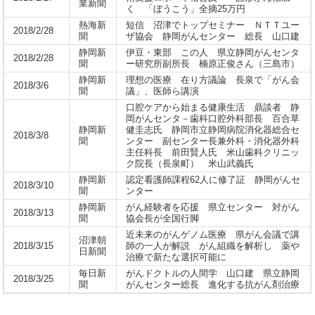
業新聞
く 「ぼうこう」全摘25万円
熱海新
短信 沼津でトップセミナー ＮＴＴユー
2018/2/28
聞
ザ協会 静岡がんセンター 総長 山口建
静岡新
伊豆・東部 この人 県立静岡がんセンタ
2018/2/28
聞
ー研究所副所長 楠原正俊さん（三島市）
静岡新
理想の医療 在り方議論 長泉で「がん会
2018/3/6
聞
議」、医師ら講演
口腔ケアから始まる健康生活 鼎談者 静
岡がんセンタ－歯科口腔外科部長 百合草
静岡新
健圭志氏 静岡市立静岡病院消化器総合セ
2018/3/8
聞
ンター 副センター長兼外科・消化器外科
主任科長 前田賢人氏 米山歯科クリニッ
ク院長（長泉町） 米山武義氏
静岡新
認定看護師課程62人に修了証 静岡がんセ
2018/3/10
聞
ンター
静岡新
がん経験者を応援 県立センター 対がん
2018/3/13
聞
協会長が全国行脚
近未来のがんゲノム医療 県がん会議で講
沼津朝
2018/3/15
師の一人が解説 がん組織を解析し 薬や
日新聞
治療で新たな選択可能に
毎日新
がんドクトルの人間学 山口建 県立静岡
2018/3/25
聞
がんセンター総長 進化する抗がん剤治療