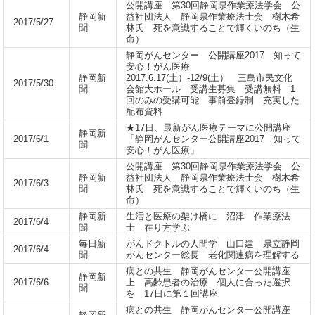
公開講座 第30回静岡県作業療法学会 公
静岡新
益社団法人 静岡県作業療法士会 樹木希
2017/5/27
聞
林氏 死を意識することで輝くいのち（生
命）
静岡がんセンター 公開講座2017 知って
安心！がん医療
静岡新
2017.6.17(土）-12/9(土） 三島市民文化
2017/5/30
聞
会館大ホール 受講生募集 受講無料 1
回のみの受講可能 事前登録制 充実した
配布資料
★17日、最新がん医療テーマに公開講座
静岡新
2017/6/1
「静岡がんセンター公開講座2017 知って
聞
安心！がん医療」
公開講座 第30回静岡県作業療法学会 公
静岡新
益社団法人 静岡県作業療法士会 樹木希
2017/6/3
聞
林氏 死を意識することで輝くいのち（生
命）
静岡新
生活と医療の架け橋に 沼津 作業療法
2017/6/4
聞
士 在り方学ぶ
毎日新
がんドクトルの人間学 山口建 県立静岡
2017/6/4
聞
がんセンター総長 老化関連病を理解する
病との共生 静岡がんセンター公開講座
静岡新
2017/6/6
上 高齢患者の治療 個人に合った選択
聞
を 17日に第１回講座
病との共生 静岡がんセンター公開講座