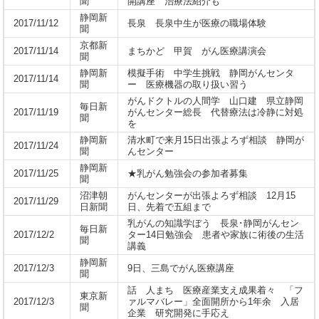
聞
開講座 治療法紹介も
静岡新
2017/11/12
長泉 長泉中生が医療の職場体験
聞
京都新
2017/11/14
まちかど 甲賀 がん医療講演会
聞
静岡新
模擬手術 中学生挑戦 静岡がんセンタ
2017/11/14
聞
ー 医療機器の取り扱い習う
がんドクトルの人間学 山口建 県立静岡
毎日新
2017/11/19
がんセンター総長 代替療法は冷静に対処
聞
を
静岡新
清水町で来月15日出張よろず相談 静岡が
2017/11/24
聞
んセンター
静岡新
2017/11/25
★乳がん勉強会の参加者募集
聞
沼津朝
がんセンターが出張よろず相談 12月15
2017/11/29
日新聞
日、先着で五組まで
乳がんの知識学ぼう 長泉･静岡がんセン
毎日新
2017/12/2
ター14日勉強会 患者や家族に術後の生活
聞
講義
静岡新
2017/12/3
9日、三島でがん医療講座
聞
話 人まち 医療産業支え成果着々 「フ
東京新
2017/12/3
ァルマバレー」全面開所から1年余 入居
聞
企業 研究開発に手応え