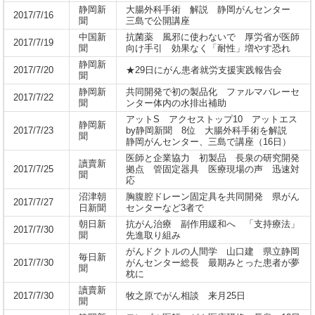
静岡新
大腸外科手術 解説 静岡がんセンター
2017/7/16
聞
三島で公開講座
中国新
抗菌薬 風邪に使わないで 厚労省が医師
2017/7/19
聞
向け手引 効果なく「耐性」増やす恐れ
静岡新
2017/7/20
★29日にがん患者就労支援実践報告会
聞
静岡新
共同開発で初の製品化 ファルマバレーセ
2017/7/22
聞
ンター体内の水排出補助
アットS アクセストップ10 アットエス
静岡新
2017/7/23
by静岡新聞 8位 大腸外科手術を解説
聞
静岡がんセンター、三島で講座（16日）
医師と企業協力 初製品 長泉の研究開発
讀賣新
2017/7/25
拠点 管固定器具 医療現場の声 迅速対
聞
応
沼津朝
胸腹腔ドレーン固定具を共同開発 県がん
2017/7/27
日新聞
センターなど3者で
朝日新
抗がん治療 副作用緩和へ 「支持療法」
2017/7/30
聞
先進取り組み
がんドクトルの人間学 山口建 県立静岡
毎日新
2017/7/30
がんセンター総長 最期みとった患者が夢
聞
枕に
讀賣新
2017/7/30
牧之原でがん相談 来月25日
聞