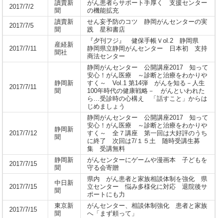
讀賣新
がん患者らサポート手厚く 支援センター
2017/7/2
聞
の機能拡充
讀賣新
せん妄予防のコツ 静岡がんセンターの実
2017/7/5
聞
践 星和書店
『夕刊フジ』 健保手帳Ｖol.2 静岡県
産経新
2017/7/11
静岡県立静岡がんセンター 日本初 支持
聞社
商法センター
静岡がんセンター 公開講座2017 知って
安心！がん医療 ～診断と治療をわかりや
静岡新
すく～ Vol.1 第14弾 がんを知る－人生
2017/7/11
聞
100年時代の健康戦略－ がんといわれた
ら…受診時の心構え 「話すこと」からは
じめましょう
静岡がんセンター 公開講座2017 知って
安心！がん医療 ～診断と治療をわかりや
静岡新
2017/7/12
すく～ 全７講座 第一回は大好評のうち
聞
に終了 次回は7/１５土 随時受講生募
集 受講無料
静岡新
がんセンターにゲームや漫画本 子どもを
2017/7/15
聞
守る会寄贈
県内 がん患者と家族相談体制を強化 県
中日新
2017/7/15
立センター 悩み多様化に対応 退院後サ
聞
ポートにも力
東京新
がんセンター、相談体制強化 患者と家族
2017/7/15
聞
へ「まず頼って」