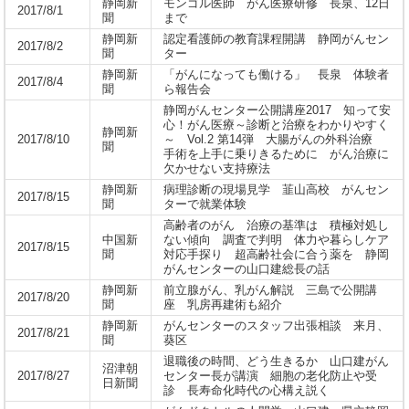
静岡新
モンゴル医師 がん医療研修 長泉、12日
2017/8/1
聞
まで
静岡新
認定看護師の教育課程開講 静岡がんセン
2017/8/2
聞
ター
静岡新
「がんになっても働ける」 長泉 体験者
2017/8/4
聞
ら報告会
静岡がんセンター公開講座2017 知って安
心！がん医療～診断と治療をわかりやすく
静岡新
2017/8/10
～ Vol.2 第14弾 大腸がんの外科治療
聞
手術を上手に乗りきるために がん治療に
欠かせない支持療法
静岡新
病理診断の現場見学 韮山高校 がんセン
2017/8/15
聞
ターで就業体験
高齢者のがん 治療の基準は 積極対処し
中国新
ない傾向 調査で判明 体力や暮らしケア
2017/8/15
聞
対応手探り 超高齢社会に合う薬を 静岡
がんセンターの山口建総長の話
静岡新
前立腺がん、乳がん解説 三島で公開講
2017/8/20
聞
座 乳房再建術も紹介
静岡新
がんセンターのスタッフ出張相談 来月、
2017/8/21
聞
葵区
退職後の時間、どう生きるか 山口建がん
沼津朝
2017/8/27
センター長が講演 細胞の老化防止や受
日新聞
診 長寿命化時代の心構え説く