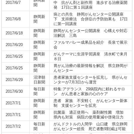
静岡新
2017/6/7
中 抗がん剤と副作用 進歩する治療薬開
聞
発 17日に第１回講座
病との共生 静岡がんセンター公開講座
静岡新
2017/6/8
下 支持療法 合併症の予防効果も 17日
聞
に第一回講座
静岡新
静岡がんセンター公開講座 心構えや対応
2017/6/18
聞
法解説 三島
静岡新
ファルマバレー成果品を紹介 長泉で展示
2017/6/20
聞
会
静岡新
がんテーマに生涯学習講座 清水町で来月
2017/6/25
聞
８日
静岡新
胃がん治療の最新情報を解説 県立静岡が
2017/6/25
聞
んセンター
沼津朝
患者家族支援センターを拡充し 県がんセ
2017/6/29
日新聞
ンターが7月3日から運営
毎日新
特集:アデランス 29病院内に頼れるサロ
2017/6/30
聞
ン がん患者と家族の心のケア
静岡新
患者 家族 不安軽く がんセンター新体
2017/7/1
聞
制 支援センターを拡充
静岡新
抗菌薬 適正使用へ 薬剤耐性菌 増加
2017/7/1
聞
県内も対策 病院の使用量減や啓発注力
毎日新
がんドクトルの人間学 山口建 県立静岡
2017/7/2
聞
がんセンター総長 死亡者数9割減は可能