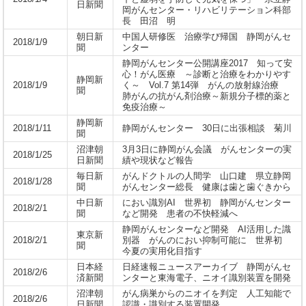
日新聞
岡がんセンター・リハビリテーション科部
長 田沼 明
朝日新
中国人研修医 治療学び帰国 静岡がんセ
2018/1/9
聞
ンター
静岡がんセンター公開講座2017 知って安
心！がん医療 ～診断と治療をわかりやす
静岡新
2018/1/9
く～ Vol.7 第14弾 がんの放射線治療
聞
肺がんの抗がん剤治療～新規分子標的薬と
免疫治療～
静岡新
2018/1/11
静岡がんセンター 30日に出張相談 菊川
聞
沼津朝
3月3日に静岡がん会議 がんセンターの実
2018/1/25
日新聞
績や現状など報告
毎日新
がんドクトルの人間学 山口建 県立静岡
2018/1/28
聞
がんセンター総長 健康は歯と歯ぐきから
中日新
におい識別AI 世界初 静岡がんセンター
2018/2/1
聞
など開発 患者の不快軽減へ
静岡がんセンターなど開発 AI活用した識
東京新
2018/2/1
別器 がんのにおい抑制可能に 世界初
聞
今夏の実用化目指す
日本経
日経速報ニュースアーカイブ 静岡がんセ
2018/2/6
済新聞
ンターと東海電子、ニオイ識別装置を開発
沼津朝
がん病巣からのニオイを判定 人工知能で
2018/2/6
日新聞
認識・識別する装置開発