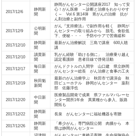
静岡がんセンター公開講座2017 知って安
静岡新
心！がん医療 ～診断と治療をわかりやす
2017/12/6
聞
く～ Vol.6 第14弾 胃がんの治療 抗が
ん剤治療と副作用
がん『支持療法』で副作用を軽く 静岡が
公明新
2017/12/9
んセンターの取り組みから 脱毛、食欲低
聞
下、便秘・・・ 予防やケアで苦痛緩和
静岡新
最新がん治療解説 三島で講座 600人聴
2017/12/10
聞
講
讀賣新
乳がん経験「助ける側に」 治療乗り越え
2017/12/10
聞
認定看護師 患者目線で啓発活動
毎日新
がんドクトルの人間学 山口建 県立静岡
2017/12/17
聞
がんセンター総長 がん治療と食事の工夫
最新のがん治療学ぶ 秋田市で講演会 秋
秋田魁
2017/12/19
田ビューホテル 静岡がんセンター 薬剤
新聞
部 佐藤淳也
医療製品開発で成果 県ファルマバレーセ
中日新
2017/12/20
ンター開所1年余 異業種から参入、販路
聞
開拓も
静岡新
2017/12/22
長泉 がんセンターに福祉機器を寄贈
聞
静岡新
「希少がん」専門病院公開 肉腫から 本
2017/12/26
聞
県は静岡がんセンター
沼津朝
がんセンターに車椅子寄贈 生命保険協会