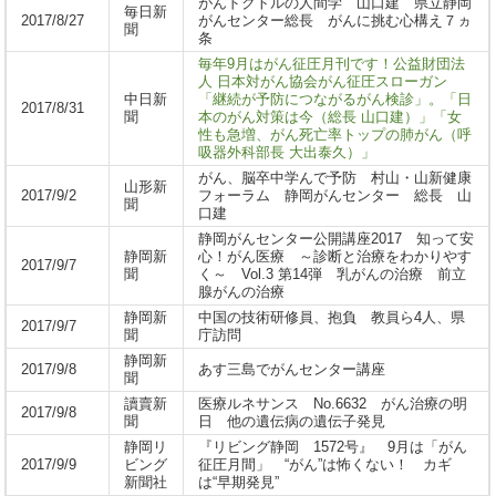
がんドクトルの人間学 山口建 県立静岡
毎日新
2017/8/27
がんセンター総長 がんに挑む心構え７ヵ
聞
条
毎年9月はがん征圧月刊です！公益財団法
人 日本対がん協会がん征圧スローガン
中日新
「継続が予防につながるがん検診」。「日
2017/8/31
聞
本のがん対策は今（総長 山口建）」「女
性も急増、がん死亡率トップの肺がん（呼
吸器外科部長 大出泰久）」
がん、脳卒中学んで予防 村山・山新健康
山形新
2017/9/2
フォーラム 静岡がんセンター 総長 山
聞
口建
静岡がんセンター公開講座2017 知って安
静岡新
心！がん医療 ～診断と治療をわかりやす
2017/9/7
聞
く～ Vol.3 第14弾 乳がんの治療 前立
腺がんの治療
静岡新
中国の技術研修員、抱負 教員ら4人、県
2017/9/7
聞
庁訪問
静岡新
2017/9/8
あす三島でがんセンター講座
聞
讀賣新
医療ルネサンス No.6632 がん治療の明
2017/9/8
聞
日 他の遺伝病の遺伝子発見
静岡リ
『リビング静岡 1572号』 9月は「がん
2017/9/9
ビング
征圧月間」 “がん”は怖くない！ カギ
新聞社
は“早期発見”