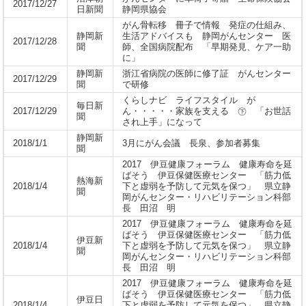
2017/12/27
日新聞
静岡県協会
がん骨転移 冊子で情報 発症の仕組み、
静岡新
生活アドバイスも 静岡がんセンター 医
2017/12/28
聞
師、全国病院配布 「早期発見、ケア一助
に」
静岡新
浙江省病院の医師に修了証 がんセンター
2017/12/29
聞
で研修
くらしナビ ライフスタイル が
毎日新
2017/12/29
ん・・・・・家族を支える ㊦ 「お世話
聞
され上手」になって
静岡新
2018/1/1
3月にがん会議 長泉、参加者募集
聞
2017 伊豆健康フォーラム 健康寿命を延
ばそう 伊豆保健医療センター 「筋力低
熱海新
2018/1/4
下と虚弱を予防して元気を保つ」 県立静
聞
岡がんセンター・リハビリテーション科部
長 田沼 明
2017 伊豆健康フォーラム 健康寿命を延
ばそう 伊豆保健医療センター 「筋力低
伊豆新
2018/1/4
下と虚弱を予防して元気を保つ」 県立静
聞
岡がんセンター・リハビリテーション科部
長 田沼 明
2017 伊豆健康フォーラム 健康寿命を延
ばそう 伊豆保健医療センター 「筋力低
伊豆日
2018/1/4
下と虚弱を予防して元気を保つ」 県立静