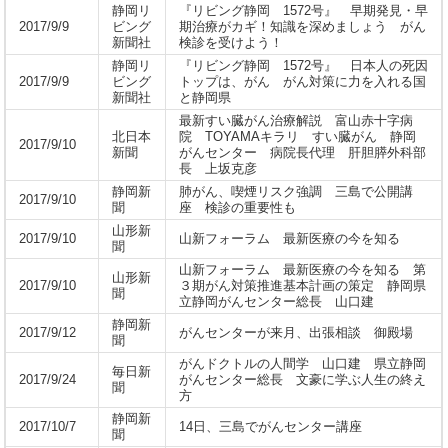
静岡リ
『リビング静岡 1572号』 早期発見・早
2017/9/9
ビング
期治療がカギ！知識を深めましょう がん
新聞社
検診を受けよう！
静岡リ
『リビング静岡 1572号』 日本人の死因
2017/9/9
ビング
トップは、がん がん対策に力を入れる国
新聞社
と静岡県
最新すい臓がん治療解説 富山赤十字病
北日本
院 TOYAMAキラリ すい臓がん 静岡
2017/9/10
新聞
がんセンター 病院長代理 肝胆膵外科部
長 上坂克彦
静岡新
肺がん、喫煙リスク強調 三島で公開講
2017/9/10
聞
座 検診の重要性も
山形新
2017/9/10
山新フォーラム 最新医療の今を知る
聞
山新フォーラム 最新医療の今を知る 第
山形新
2017/9/10
３期がん対策推進基本計画の策定 静岡県
聞
立静岡がんセンター総長 山口建
静岡新
2017/9/12
がんセンターが来月、出張相談 御殿場
聞
がんドクトルの人間学 山口建 県立静岡
毎日新
2017/9/24
がんセンター総長 文豪に学ぶ人生の終え
聞
方
静岡新
2017/10/7
14日、三島でがんセンター講座
聞