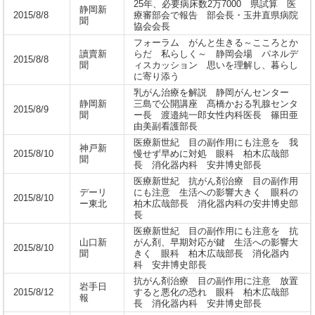
25年、必要病床数2万7000 県試算 医
静岡新
2015/8/8
療審部会で報告 部会長・玉井直県病院
聞
協会会長
フォーラム がんと生きる～こころとか
讀賣新
らだ 私らしく～ 静岡会場 パネルデ
2015/8/8
聞
ィスカッション 思いを理解し、暮らし
に寄り添う
乳がん治療を解説 静岡がんセンター
静岡新
三島で公開講座 髙橋かおる乳腺センタ
2015/8/9
聞
ー長 渡邉純一郎女性内科医長 篠田亜
由美副看護部長
医療新世紀 目の副作用にも注意を 我
神戸新
2015/8/10
慢せず早めに対処 眼科 柏木広哉部
聞
長 消化器内科 安井博史部長
医療新世紀 抗がん剤治療 目の副作用
デーリ
にも注意 生活への影響大きく 眼科の
2015/8/10
ー東北
柏木広哉部長 消化器内科の安井博史部
長
医療新世紀 目の副作用にも注意を 抗
山口新
がん剤、早期対応が鍵 生活への影響大
2015/8/10
聞
きく 眼科 柏木広哉部長 消化器内
科 安井博史部長
抗がん剤治療 目の副作用に注意 放置
岩手日
2015/8/12
すると悪化の恐れ 眼科 柏木広哉部
報
長 消化器内科 安井博史部長