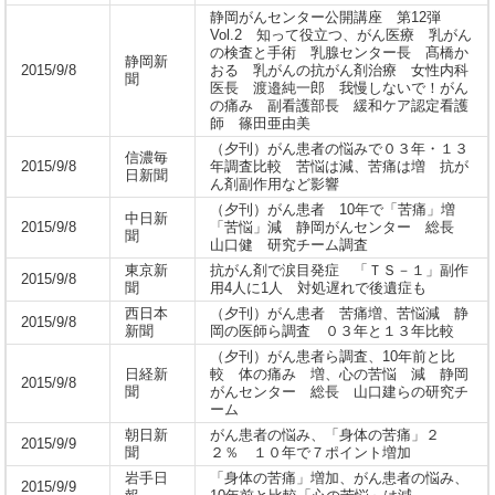
静岡がんセンター公開講座 第12弾
Vol.2 知って役立つ、がん医療 乳がん
の検査と手術 乳腺センター長 髙橋か
静岡新
2015/9/8
おる 乳がんの抗がん剤治療 女性内科
聞
医長 渡邉純一郎 我慢しないで！がん
の痛み 副看護部長 緩和ケア認定看護
師 篠田亜由美
（夕刊）がん患者の悩みで０３年・１３
信濃毎
2015/9/8
年調査比較 苦悩は減、苦痛は増 抗が
日新聞
ん剤副作用など影響
（夕刊）がん患者 10年で「苦痛」増
中日新
2015/9/8
「苦悩」減 静岡がんセンター 総長
聞
山口健 研究チーム調査
東京新
抗がん剤で涙目発症 「ＴＳ－１」副作
2015/9/8
聞
用4人に1人 対処遅れで後遺症も
西日本
（夕刊）がん患者 苦痛増、苦悩減 静
2015/9/8
新聞
岡の医師ら調査 ０３年と１３年比較
（夕刊）がん患者ら調査、10年前と比
日経新
較 体の痛み 増、心の苦悩 減 静岡
2015/9/8
聞
がんセンター 総長 山口建らの研究チ
ーム
朝日新
がん患者の悩み、「身体の苦痛」２
2015/9/9
聞
２％ １０年で７ポイント増加
岩手日
「身体の苦痛」増加、がん患者の悩み、
2015/9/9