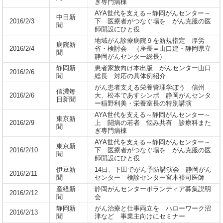
ぎ専門病棟
AYA世代を支える～静岡がんセンター～
中日新
2016/2/3
下 医療者がつなぐ場を がん克服の医
聞
師開設にひと役
地域がん診療病院９を新規指定 厚労
病院新
2016/2/4
省・検討会 （座長＝山口建・静岡県立
聞
静岡がんセンター総長）
静岡新
患者家族向け本出版 がんセンター山口
2016/2/6
聞
総長 対応の具体例紹介
がん患者支える栄養管理学ぼう 信州
信濃毎
2016/2/6
大、松本であすシンポ 静岡がんセンタ
日新聞
ー稲野利美・栄養室長の特別講演
AYA世代を支える～静岡がんセンター～
東京新
2016/2/9
上 闘病の若者 悩み共有 診療科また
聞
ぎ専門病棟
AYA世代を支える～静岡がんセンター～
東京新
2016/2/10
下 医療者がつなぐ場を がん克服の医
聞
師開設にひと役
伊豆新
14日、下田でがん予防講演会 静岡がん
2016/2/11
聞
センター 検診センター宮木裕司医師
産経新
静岡がんセンターボランティア募集説明
2016/2/12
聞
会
静岡新
がん治療と仕事両立を ハローワーク沼
2016/2/13
聞
津など 事業主向けにセミナー