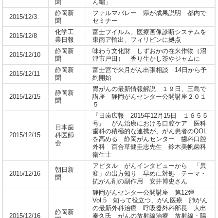
聞
ん編」
静岡新
ファルマバレー 県が成果説明 都内で
2015/12/3
聞
セミナー
化学工
富士フイルム、医療画像診断システムを
2015/12/8
業日報
東南ア輸出、フィリピンに拠点
静岡新
味わう文化財 しずおかの在来作物（沼
2015/12/10
聞
津市戸田） 香り生かし茶やジャムに
静岡新
富士宮で来月がん出張相談 14日から予
2015/12/11
聞
約開始
胃がんの最新情報解説 １９日、三島で
静岡新
2015/12/15
講座 静岡がんセンター公開講座２０１
聞
５
『日歯広報 2015年12月15日 １６５５
号』 がん治療における口腔ケア 医科
日本歯
歯科の積極的な連携が、がん患者のQOL
2015/12/15
科医師
を高める 静岡がんセンター 歯科口腔
会
外科 百合草健圭志先生 鈴木美帆歯科
衛生士
アピタル がんインタビューから 「異
朝日新
2015/12/16
変」の出方知り 早めに対処 テーマ・
聞
抗がん剤の副作用 安井博史さん
静岡がんセンター公開講座 第12弾
Vol.5 知って役立つ、がん医療 肺がん
の最新外科治療 呼吸器外科部長 大出
静岡新
2015/12/16
泰久氏 がんの放射線治療 放射線・陽