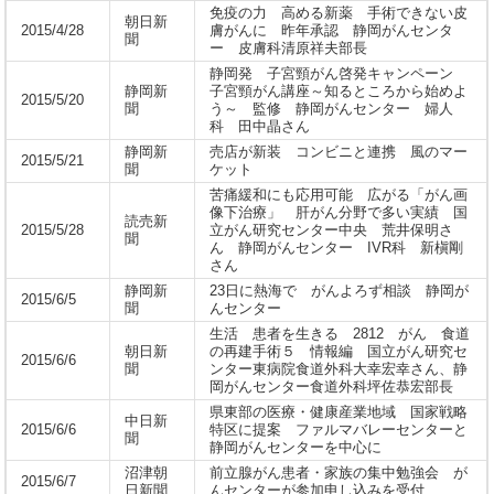
免疫の力 高める新薬 手術できない皮
朝日新
2015/4/28
膚がんに 昨年承認 静岡がんセンタ
聞
ー 皮膚科清原祥夫部長
静岡発 子宮頸がん啓発キャンペーン
静岡新
子宮頸がん講座～知るところから始めよ
2015/5/20
聞
う～ 監修 静岡がんセンター 婦人
科 田中晶さん
静岡新
売店が新装 コンビニと連携 風のマー
2015/5/21
聞
ケット
苦痛緩和にも応用可能 広がる「がん画
像下治療」 肝がん分野で多い実績 国
読売新
2015/5/28
立がん研究センター中央 荒井保明さ
聞
ん 静岡がんセンター IVR科 新槇剛
さん
静岡新
23日に熱海で がんよろず相談 静岡が
2015/6/5
聞
んセンター
生活 患者を生きる 2812 がん 食道
朝日新
の再建手術５ 情報編 国立がん研究セ
2015/6/6
聞
ンター東病院食道外科大幸宏幸さん、静
岡がんセンター食道外科坪佐恭宏部長
県東部の医療・健康産業地域 国家戦略
中日新
2015/6/6
特区に提案 ファルマバレーセンターと
聞
静岡がんセンターを中心に
沼津朝
前立腺がん患者・家族の集中勉強会 が
2015/6/7
日新聞
んセンターが参加申し込みを受付