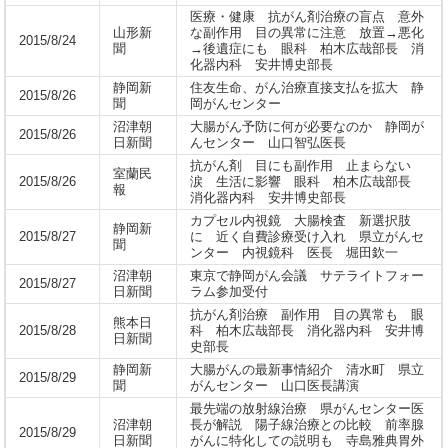
医療・健康 抗がん剤治療の盲点 意外
山形新
な副作用 目の異常に注意 放置→悪化
2015/8/24
聞
→後遺症にも 眼科 柏木広哉部長 消
化器内科 安井博史部長
静岡新
住友生命、がん治療直接支払を拡大 静
2015/8/26
聞
岡がんセンター
沼津朝
大腸がん予防に何が必要なのか 静岡が
2015/8/26
日新聞
んセンター 山口智弘医長
抗がん剤 目にも副作用 止まらない
室蘭民
2015/8/26
涙 生活に影響 眼科 柏木広哉部長
報
消化器内科 安井博史部長
カプセル内視鏡 大腸検査 新選択肢
静岡新
2015/8/27
に 近く自費診療受け入れ 県立がんセ
聞
ンター 内視鏡科 医長 堀田欽一
沼津朝
東京で静岡がん会議 サテライトフォー
2015/8/27
日新聞
ラム参加受付
抗がん剤治療 副作用 目の異常も 眼
熊本日
2015/8/28
科 柏木広哉部長 消化器内科 安井博
日新聞
史部長
静岡新
大腸がんの最新事情紹介 清水町 県立
2015/8/29
聞
がんセンター 山口医長講演
最先端の放射線治療 県がんセンター医
沼津朝
長が解説 陽子線治療との比較 前率腺
2015/8/29
日新聞
がんに特化しての説明も 寺島雅典胃外