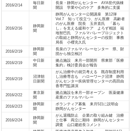
毎日新
長泉・静岡がんセンター AYA世代病棟
2016/2/14
聞
開設 学業や心のケア 多角的に支援
静岡がんセンター公開講座 第12弾
Vol.7 知って役立つ、がん医療 高齢者
のがん医療 院長 玉井直氏 「暮ら
静岡新
2016/2/16
し」を支える緩和ケア よろず相談 福
聞
地智巴氏 ファルマバレープロジェクト
の取組と静岡がんセンターの役割 事務
局長 小櫻充久氏
静岡新
長泉のファルマバレーセンター 県、財
2016/2/19
聞
団から独立検討
中日新
拠点施設 来月一部開所 県東部「医療
2016/2/19
聞
集約」検討委員会が報告
がん治療中の就労考える 既存制度利用
沼津朝
し治療専念も ハローワーク沼津 静岡
2016/2/19
日新聞
がんセンター疾病管理センターの髙田由
香専門監講演
東京新
拠点施設を来月一部オープン 医薬健康
2016/2/22
聞
産業のファルマバレー
静岡新
ボランティア募集 来月5日に説明会
2016/2/23
聞
静岡がんセンター
がん退職防止 企業の取り組み鍵 治療
静岡新
2016/2/24
と仕事 両立に期待 静岡がんセンター
聞
調査 山口建総長コメント