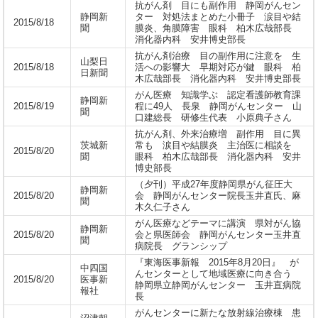
抗がん剤 目にも副作用 静岡がんセン
静岡新
ター 対処法まとめた小冊子 涙目や結
2015/8/18
聞
膜炎、角膜障害 眼科 柏木広哉部長
消化器内科 安井博史部長
抗がん剤治療 目の副作用に注意を 生
山梨日
2015/8/18
活への影響大 早期対応が鍵 眼科 柏
日新聞
木広哉部長 消化器内科 安井博史部長
がん医療 知識学ぶ 認定看護師教育課
静岡新
2015/8/19
程に49人 長泉 静岡がんセンター 山
聞
口建総長 研修生代表 小原典子さん
抗がん剤、外来治療増 副作用 目に異
茨城新
常も 涙目や結膜炎 主治医に相談を
2015/8/20
聞
眼科 柏木広哉部長 消化器内科 安井
博史部長
（夕刊）平成27年度静岡県がん征圧大
静岡新
2015/8/20
会 静岡がんセンター院長玉井直氏、麻
聞
木久仁子さん
がん医療などテーマに講演 県対がん協
静岡新
2015/8/20
会と県医師会 静岡がんセンター玉井直
聞
病院長 グランシップ
『東海医事新報 2015年8月20日』 が
中四国
んセンターとして地域医療に向き合う
2015/8/20
医事新
静岡県立静岡がんセンター 玉井直病院
報社
長
がんセンターに新たな放射線治療棟 患