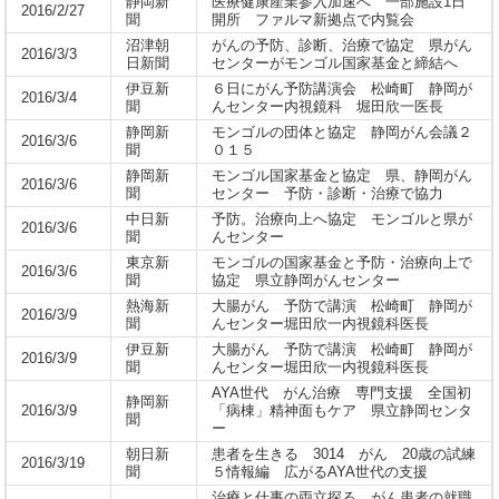
静岡新
医療健康産業参入加速へ 一部施設1日
2016/2/27
聞
開所 ファルマ新拠点で内覧会
沼津朝
がんの予防、診断、治療で協定 県がん
2016/3/3
日新聞
センターがモンゴル国家基金と締結へ
伊豆新
６日にがん予防講演会 松崎町 静岡が
2016/3/4
聞
んセンター内視鏡科 堀田欣一医長
静岡新
モンゴルの団体と協定 静岡がん会議２
2016/3/6
聞
０１５
静岡新
モンゴル国家基金と協定 県、静岡がん
2016/3/6
聞
センター 予防・診断・治療で協力
中日新
予防。治療向上へ協定 モンゴルと県が
2016/3/6
聞
んセンター
東京新
モンゴルの国家基金と予防・治療向上で
2016/3/6
聞
協定 県立静岡がんセンター
熱海新
大腸がん 予防で講演 松崎町 静岡が
2016/3/9
聞
んセンター堀田欣一内視鏡科医長
伊豆新
大腸がん 予防で講演 松崎町 静岡が
2016/3/9
聞
んセンター堀田欣一内視鏡科医長
AYA世代 がん治療 専門支援 全国初
静岡新
2016/3/9
「病棟」精神面もケア 県立静岡センタ
聞
ー
朝日新
患者を生きる 3014 がん 20歳の試練
2016/3/19
聞
５情報編 広がるAYA世代の支援
治療と仕事の両立探る がん患者の就職