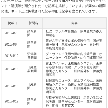
このページは、静岡がんセンターの取り組みや職員がかかわったイベ
ント・講演等が紹介された主な記事を掲載しています。紙媒体の新聞
の他、ネット上に掲載された記事や配信記事も含まれています。
掲載日
新聞名
内容
静岡新
社説 ファルマ新拠点 県内企業の参入
2015/4/7
聞
加速を
胃がん手術支援ロボの保険併用 国が実
静岡新
2015/4/8
施を認可 県立がんセンター 胃外科
聞
寺島雅典部長
沼津朝
ダ・ヴィンチ使用の胃の内視鏡手術 が
2015/4/10
日新聞
んセンターで保険診療との併用運用開始
富士フイルム、医療用新システム 画像
日経産
から類似症例検索 クラウド化も視野
2015/4/13
業新聞
静岡がんセンター 肝胆膵外科 伊藤貴
明医長
日経速報ニュース 富士フイルム、医療
日経新
用新システム 画像から類似症例検索
2015/4/13
聞
静岡がんセンター 肝胆膵外科 伊藤貴
明医長
早期子宮頸がんに選択肢 患者の生活状
静岡新
2015/4/19
況考慮 静岡がんセンター 放射線治療
聞
科 部長 西村哲夫