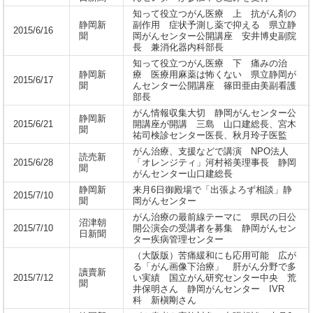
知って役立つがん医療 上 抗がん剤の
静岡新
副作用 症状予測し薬で抑える 県立静
2015/6/16
聞
岡がんセンター公開講座 安井博史副院
長 兼消化器内科部長
知って役立つがん医療 下 痛みの治
静岡新
療 医療用麻薬は怖くない 県立静岡が
2015/6/17
聞
んセンター公開講座 篠田亜由美副看護
部長
がん情報収集大切 静岡がんセンター公
静岡新
2015/6/21
開講座が開講 三島 山口建総長、宮木
聞
祐司検診センター医長、秋月玲子医監
がん治療、支援などで講演 NPO法人
読売新
2015/6/28
「オレンジティ」河村裕美理事長 静岡
聞
がんセンター山口建総長
静岡新
来月6日御殿場で「出張よろず相談」静
2015/7/10
聞
岡がんセンター
がん治療の最前線テーマに 県民の日公
沼津朝
2015/7/10
開公演会の受講者を募集 静岡がんセン
日新聞
ター疾病管理センター
（大阪版）苦痛緩和にも応用可能 広が
る「がん画像下治療」 肝がん分野で多
讀賣新
2015/7/12
い実績 国立がん研究センター中央 荒
聞
井保明さん 静岡がんセンター IVR
科 新槇剛さん