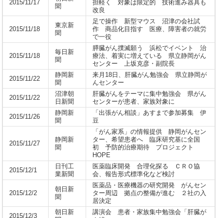
2015/11/17
担軽く 対象は限定的 技術進み器具も
聞
改良
足で操作 新型マウス 沼津の会社試
東京新
2015/11/18
作 商品化目指す 医療、障害者の就労
聞
で一役
膵臓がん撲滅願う 浜松でイベント 治
毎日新
2015/11/18
療法、着実に増えている 県立静岡がん
聞
センター 上坂克彦・副院長
静岡新
来月18日、肝臓がん勉強会 県立静岡が
2015/11/22
聞
んセンター
沼津朝
肝臓がんをテーマに集中勉強会 県がん
2015/11/22
日新聞
センターが患者、家族対象に
静岡新
「出張がん相談」あすまで参加募集 伊
2015/11/26
聞
豆
「がん家系」の情報提供 静岡がんセン
静岡新
ター、希望患者へ 臨床研究基に全国
2015/11/27
聞
初 予防的治療期待 プロジェクト
HOPE
日刊工
医薬臨床開発 合理化探る ＣＲＯ協
2015/12/1
業新聞
会、報告形式標準化など検討
医薬品・医療機器の研究開発 がんセン
朝日新
2015/12/2
ター周辺 拠点の整備が進む ２社の入
聞
居決定
朝日新
講演会 患者・家族集中勉強会「肝臓が
2015/12/3