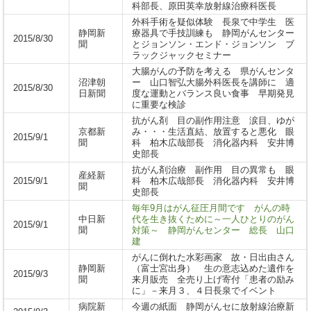
科部長、原田英幸放射線治療科医長
外科手術を疑似体験 長泉で中学生 医
静岡新
療器具で手技訓練も 静岡がんセンター
2015/8/30
聞
とジョンソン・エンド・ジョンソン ブ
ラックジャックセミナー
大腸がんの予防を考える 県がんセンタ
沼津朝
ー 山口智弘大腸外科医長を講師に 適
2015/8/30
日新聞
度な運動とバランス良い食事 早期発見
に重要な検診
抗がん剤 目の副作用注意 涙目、ゆが
京都新
み・・・生活直結、放置すると悪化 眼
2015/9/1
聞
科 柏木広哉部長 消化器内科 安井博
史部長
抗がん剤治療 副作用 目の異常も 眼
産経新
2015/9/1
科 柏木広哉部長 消化器内科 安井博
聞
史部長
毎年9月はがん征圧月間です がんの時
中日新
代を生き抜くために～一人ひとりのがん
2015/9/1
聞
対策～ 静岡がんセンター 総長 山口
建
がんに倒れた水彩画家 故・日出由さん
静岡新
（富士宮出身） 生の意志込めた遺作を
2015/9/3
聞
来月販売 全売り上げ寄付「患者の励み
に」－来月３、４日長泉でイベント
病院新
今週の紙面 静岡がんセに放射線治療新