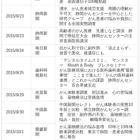
差 原因遺伝子100種類超
湧水 がん患者就労支援 周囲の理解が
静岡新
不可欠 静岡がんセンターを中心とした
2015/9/23
聞
研究グループ がん患者の悩みや負担に
関する全国実態調査
高齢者のがん医療 見通しなど講演 静
静岡新
2015/9/23
岡で県征圧大会 静岡がんセンターの玉
聞
井直病院長講演
毎日新
抗がん剤で目に副作用 「涙止まらず」
2015/9/24
聞
放置で悪化、後遺症にも
「デンタルタイムス２１」 サンスタ
ー Mouth & Body プレスセミナー
歯科時
がん医療現場における医科歯科連携”最新
2015/9/25
報新社
事情” ここまで進んだ「がんの医科歯科
連携」とこれからの課題 静岡がんセン
ター 百合草健圭志
佐賀新
がん体験者調査 対話進み 心の苦悩減
2015/9/29
聞
る 薬物療法は苦痛急増
中国新聞セレクト がん体験者の実態10
中国新
年前と比較 県立静岡がんセンター調
2015/9/30
聞
査 症状・副作用の不安↓、薬物療法の
悩み・負担↑、 離職率変化なし
がん薬物療法の悩み急増 03年と13年体
愛媛新
2015/10/1
験者調査比較 東京で病院・患者会関係
聞
者に報告