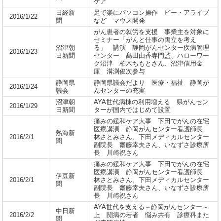
ケア
日経新
足で楽にパソコン操作 ビー・アライブ
2016/1/22
聞
など マウス開発
がん患者の就労を支援 事業主を対象に
セミナー「がんと仕事の両立を考え
沼津朝
る」 講演 静岡がんセンター疾病管理
2016/1/23
日新聞
センター 髙田由香専門監、ハローワー
ク沼津 柏木ちもとさん、沼津信用金
庫 溝渕俊次参与
静岡県
静岡県議会だより 医療・福祉 静岡が
2016/1/24
議会
んセンターの充実
沼津朝
AYA世代病棟の利用増える 県がんセン
2016/1/29
日新聞
ターが国内ではじめて設置
痛みの緩和ケア大事 下田でがんの在宅
医療講演 静岡がんセンター看護師長
熱海新
2016/2/1
林さとみさん、下田メディカルセンター
聞
副院長 齋藤幸夫さん、いなずさ診療所
長 川崎祝さん
痛みの緩和ケア大事 下田でがんの在宅
医療講演 静岡がんセンター看護師長
伊豆新
2016/2/1
林さとみさん、下田メディカルセンター
聞
副院長 齋藤幸夫さん、いなずさ診療所
長 川崎祝さん
AYA世代を支える～静岡がんセンター～
中日新
2016/2/2
上 闘病の若者 悩み共有 診療科また
聞