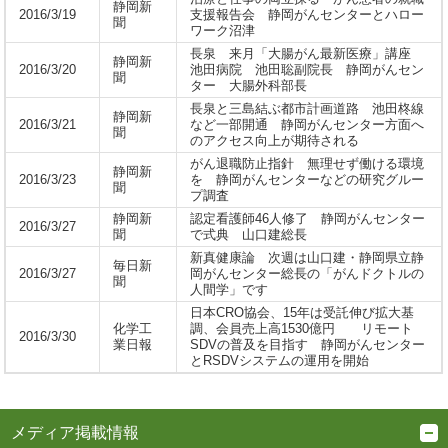
静岡新
2016/3/19
支援報告会 静岡がんセンターとハロー
聞
ワーク沼津
長泉 来月「大腸がん最新医療」講座
静岡新
2016/3/20
池田病院 池田聡副院長 静岡がんセン
聞
ター 大腸外科部長
長泉と三島結ぶ都市計画道路 池田柊線
静岡新
2016/3/21
など一部開通 静岡がんセンター方面へ
聞
のアクセス向上が期待される
がん退職防止指針 無理せず働ける環境
静岡新
2016/3/23
を 静岡がんセンターなどの研究グルー
聞
プ調査
静岡新
認定看護師46人修了 静岡がんセンター
2016/3/27
聞
で式典 山口建総長
新真健康論 次週は山口建・静岡県立静
毎日新
2016/3/27
岡がんセンター総長の「がんドクトルの
聞
人間学」です
日本CRO協会、15年は受託伸び拡大基
化学工
調、会員売上高1530億円 リモート
2016/3/30
業日報
SDVの普及を目指す 静岡がんセンター
とRSDVシステムの運用を開始
メディア掲載情報