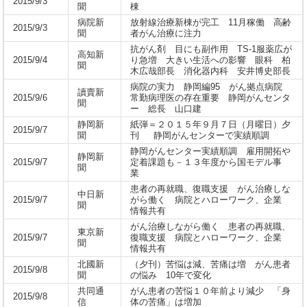
2015/9/3
聞
棟
病院新
放射線治療新棟が完工 11月稼働 高齢
2015/9/3
聞
者がん治療に注力
抗がん剤 目にも副作用 TS-1服薬広が
高知新
2015/9/4
り急増 大きい生活への影響 眼科 柏
聞
木広哉部長 消化器内科 安井博史部長
病院の実力 静岡編95 がん拠点病院
讀賣新
2015/9/6
常勤病理医の存在重要 静岡がんセンタ
聞
ー 総長 山口建
静岡新
紙弾＝２０１５年９月７日（月曜日）夕
2015/9/7
聞
刊 静岡がんセンターで実績順調
静岡がんセンター実績順調 雇用開拓や
静岡新
2015/9/7
定着課題も－１３年度から国モデル事
聞
業
患者の再就職、復職支援 がん治療しな
中日新
2015/9/7
がら働く 病院とハローワーク、企業
聞
情報共有
がん治療しながら働く 患者の再就職、
東京新
2015/9/7
復職支援 病院とハローワーク、企業
聞
情報共有
北國新
（夕刊）苦悩は減、苦痛は増 がん患者
2015/9/8
聞
の悩み 10年で変化
共同通
がん患者の苦悩１０年前より減少 「身
2015/9/8
信
体の苦痛」は増加