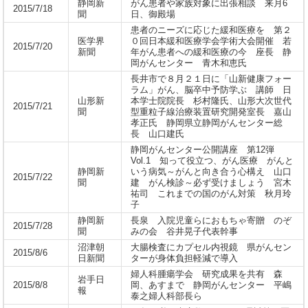
静岡新
がん患者や家族対象に出張相談 来月6
2015/7/18
聞
日、御殿場
患者のニーズに応じた緩和医療を 第２
医学界
０回日本緩和医療学会学術大会開催 若
2015/7/20
新聞
年がん患者への緩和医療の今 座長 静
岡がんセンター 青木和恵氏
長井市で８月２１日に「山新健康フォー
ラム」がん、脳卒中予防学ぶ 講師 日
山形新
本学士院院長 杉村隆氏、山形大次世代
2015/7/21
聞
型重粒子線治療装置研究開発室長 嘉山
孝正氏 静岡県立静岡がんセンター総
長 山口建氏
静岡がんセンター公開講座 第12弾
Vol.1 知って役立つ、がん医療 がんと
静岡新
いう病気～がんと向き合う心構え 山口
2015/7/22
聞
建 がん検診～必ず受けましょう 宮木
祐司 これまでの国のがん対策 秋月玲
子
静岡新
長泉 入院児童らにおもちゃ寄贈 のぞ
2015/7/28
聞
みの会 谷井晃子代表幹事
沼津朝
大腸検査にカプセル内視鏡 県がんセン
2015/8/6
日新聞
ターが身体負担軽減で導入
婦人科腫瘍学会 研究成果を共有 森
岩手日
2015/8/8
岡、あすまで 静岡がんセンター 平嶋
報
泰之婦人科部長ら