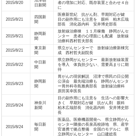
沼津朝
2015/8/20
者の増加に対応、既存装置と合わせ４台
日新聞
に
医療新世紀 抗がん剤、早期対応が鍵
四国新
2015/8/21
目の副作用にも注意を 眼科 柏木広哉
聞
部長 消化器内科 安井博史部長
放射線治療棟 １１月稼働 静岡がんセ
静岡新
2015/8/21
ンター 患者の心理面にも配慮 放射線
聞
治療科西村哲夫部長
東京新
県立がんセンターで 放射線治療新棟完
2015/8/21
聞
成 西村哲夫副院長
県立静岡がんセンター 最新放射線装置
中日新
2015/8/22
を導入 体負担少ない、需要高まりに期
聞
待
胃がんの現状解説 沼津で県民の日公開
静岡新
公演会 最先端治療も 静岡がんセンタ
2015/8/23
聞
ー胃外科寺島雅典部長 放射線治療科
原田英幸医長
目の副作用にも注意を 生活への影響大
神奈川
きく 早期対応が鍵 抗がん剤 眼科
2015/8/24
新聞
柏木広哉部長 消化器内科 安井博史部
長
医薬品。医療機器開発へ 県立静岡がん
毎日新
センター隣接の長泉高校跡地 県、産学
2015/8/24
聞
官連携で拠点整備 全国のモデルに 県
立静岡がんセンター 山口建総長