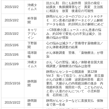
抗がん剤 目にも副作用 涙目の発症・
沖縄タ
2015/10/2
結膜炎・角膜腫障害など 異変 主治医
イムス
に相談を 放置 後遺症の可能性
静岡がんセンターのプロジェクトＨＯＰ
科学新
2015/10/2
Ｅ ガン患者の診療データとゲノム解析
聞
データを統合 約1000人分の解析にめど
キャリ
＜CB医療介護ニュース＞がん患者の悩
2015/10/2
アブレ
み、約10年で変化-心の不安は減少、治
イン
療の悩みが増加
下野新
心の悩みは減少？／苦痛増す薬物療法／
2015/10/6
聞
がん体験者調査の結果
琉球新
がん体験調査 苦痛、「薬物療法」が増
2015/10/6
報
加
沖縄タ
がん「心の苦悩」減る／体験者全国大規
2015/10/9
イムス
模調査／薬物療法の悩みは急増
静岡がんセンター公開講座 第12弾
Vol.3 知って役立つ、がん医療 前立腺
がんの診断と治療 泌尿器科部長 庭川
静岡新
2015/10/16
要氏 大腸がんの内視鏡治療の進歩 内
聞
視鏡科医長 堀田欣一氏 こどものがん
と若い人達のがんについて 小児科部
長 石田裕二氏
静岡新
静岡がんセンターなどに直接支払 保険
2015/10/22
聞
金で第一生命