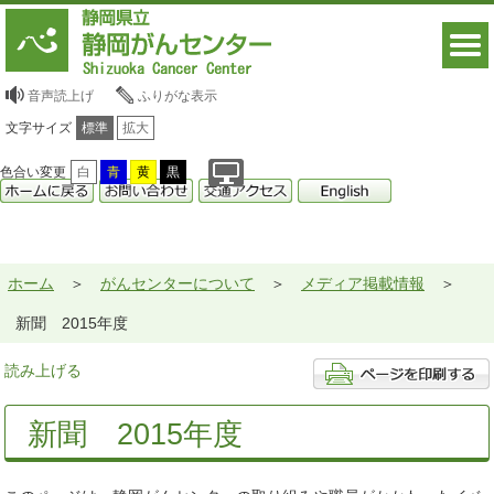
音声読上げ
ふりがな表示
文字サイズ
標準
拡大
色合い変更
白
青
黄
黒
ホーム
がんセンターについて
メディア掲載情報
新聞 2015年度
読み上げる
新聞 2015年度