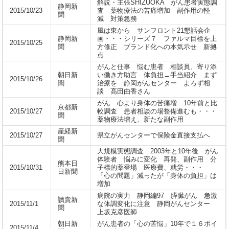
解説・主張SHIZUOKA がん患者実態調
静岡新
2015/10/23
査 薬物療法の苦痛増加 副作用の軽
聞
減 対策急務
風は東から サンフロント21懇話会企
静岡新
画・・・シリーズ７ ファルマ目標を上
2015/10/25
聞
方修正 ブランド化への本気示せ 新拠
点
がんと仕事 悩む患者 相談員、寄り添
朝日新
い働き方助言 体負担→手当紹介 まず
2015/10/26
聞
治療を 静岡がんセンター よろず相
談 髙田由香さん
がん 心より身体の苦痛増 10年前と比
京都新
2015/10/27
較調査 患者相談の場整備進むも・・・
聞
薬物療法増え、新たな副作用
産経新
2015/10/27
県立がんセンターで保険金直接支払へ
聞
大規模実態調査 2003年と10年後 がん
体験者 悩みに変化 再発、副作用 分
熊本日
2015/10/31
子標的薬登場 医療費、就労・・・
日新聞
「心の問題」減ったが「身体の負担」は
増加
病院の実力 静岡編97 膵臓がん 急激
讀賣新
2015/11/1
な体調変化に注意 静岡がんセンター
聞
上坂克彦医師
朝日新
がん患者の「心の苦悩」10年で１６ポイ
2015/11/4