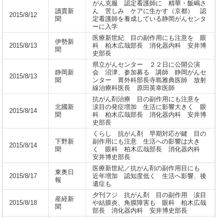
がん克服 認定看護師に 精華・飯嶋さ
讀賣新
ん 苦しみ ケアに生かす（京都） 認
2015/8/12
聞
定看護師を養成している静岡がんセンタ
ーに入学
医療新世紀 目の副作用にも注意を 眼
伊勢新
2015/8/13
科 柏木広哉部長 消化器内科 安井博
聞
史部長
県立がんセンター ２２日に公開公演
静岡新
会 沼津、参加募る 講師 静岡がんセ
2015/8/13
聞
ンター 胃外科部長寺島雅典医師 放射
線治療科医長 原田英幸医師
抗がん剤治療 目の副作用にも注意を
北國新
涙目の発症増加 生活に影響大きく 眼
2015/8/14
聞
科 柏木広哉部長 消化器内科 安井博
史部長
くらし 抗がん剤 早期対応が鍵 目の
下野新
副作用にも注意 生活への影響は大き
2015/8/14
聞
く 眼科 柏木広哉部長 消化器内科
安井博史部長
医療新世紀／抗がん剤の副作用目にも
東奥日
2015/8/17
近年増加 認知度低く 生活へ影響、後
報
遺症も
夕刊フジ 抗がん剤 目の副作用 涙目
産経新
2015/8/18
や結膜炎、角膜障害も 眼科 柏木広哉
聞
部長 消化器内科 安井博史部長