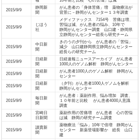
報
10年前と比較「心の苦悩」は減
静岡新
がん患者の「身体苦痛」増 薬物療法が
2015/9/9
聞
背景に－静岡がんセンター１３年調査
メディファックス 7154号 苦痛は増、
じほう
苦悩は減、がん患者の悩み、10年で
2015/9/9
社
静岡がんセンター調査 山口建・静岡県
立静岡がんセンター総長ら研究チーム
きのうの夕刊から がん患者の「苦悩」
中日新
2015/9/9
減少 山口建静岡県立静岡がんセンター
聞
総長らの研究チーム
日経新
日経速報ニュースアーカイブ がん患者
2015/9/9
聞
1000人のゲノム解析 静岡がんセンター
日経新
がん患者1000人のゲノム解析 静岡がん
2015/9/9
聞
センター
日経新
（夕刊）がん患者1000人ゲノムを解析
2015/9/9
聞
静岡がんセンター
がん患者：薬副作用、悩み増加 調査、
毎日新
2015/9/9
１０年前と比較 がん患者4000人意識
聞
調査
宮崎日
薬副作用の苦痛増 がん患者 心の苦悩
2015/9/9
日新聞
は減 静岡の研究チーム調査
薬物療法「悩み」10年で倍増 静岡がん
讀賣新
2015/9/9
センター 新薬登場影響か 総長 山口
聞
建