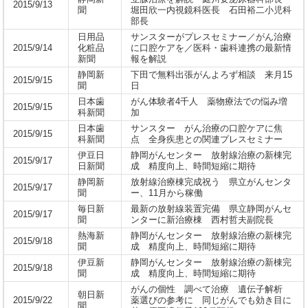
2015/9/13
聞
堀田欣一内視鏡科医長 石田裕二小児科
部長
日用品
サンスターがプレスセミナー／がん治療
2015/9/14
化粧品
に口腔ケアを／医科・歯科連携の最新情
新聞
報を解説
静岡新
下田で無料出張がんよろず相談 来月15
2015/9/15
聞
日
日本歯
がん体験者4千人 薬物療法での悩み増
2015/9/15
科新聞
加
日本歯
サンスター がん治療の口腔ケアに焦
2015/9/15
科新聞
点 全身疾患との関連プレスセミナー
伊豆日
静岡がんセンター 放射線治療の新棟完
2015/9/17
日新聞
成 精度向上、時間短縮に期待
静岡新
放射線治療棟完成祝う 県立がんセンタ
2015/9/17
聞
ー、11月から稼働
毎日新
最新の放射線装置完備 県立静岡がんセ
2015/9/17
聞
ンターに新治療棟 西村哲夫副院長
熱海新
静岡がんセンター 放射線治療の新棟完
2015/9/18
聞
成 精度向上、時間短縮に期待
伊豆新
静岡がんセンター 放射線治療の新棟完
2015/9/18
聞
成 精度向上、時間短縮に期待
がんの個性 調べて治療 遺伝子解析
朝日新
2015/9/22
薬選びの参考に 同じがんでも効き目に
聞