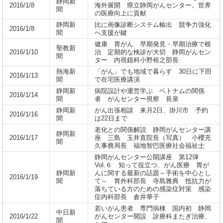
静岡新
2016/1/8
海外展開 県立静岡がんセンター。世界
聞
の医療向上に貢献
静岡新
比に画像診断システム輸出 競争力強化
2016/1/8
聞
へ支援が鍵
健康 胃がん 早期発見・早期治療で根
聖教新
2016/1/10
治 定期的な検診が大切 静岡がんセン
聞
ター 内視鏡科小野裕之部長
熱海新
「がん」でも地域で暮らす 30日に下田
2016/1/13
聞
で在宅医療講演
静岡新
病院設計や運営学ぶ ベトナムの関係
2016/1/14
聞
者 がんセンター視察 長泉
静岡新
がん出張相談 来月2日、掛川市 予約
2016/1/16
聞
は22日まで
老化との関係解説 静岡がんセンター講
静岡新
2016/1/17
座 三島 玉井直院長（写真） 小櫻充
聞
久事務局長 福地智巴医療社会福祉士
静岡がんセンター公開講座 第12弾
Vol.６ 知って役立つ、がん医療 胃が
静岡新
んに関する最新の話題～手術を中心とし
2016/1/19
聞
て～ 胃外科部長 寺島雅典 抵抗力が
落ちている方のための感染症対策 感染
症内科部長 倉井華子
若いがん患者 専門病棟 国内初 静岡
中日新
2016/1/22
がんセンター開設 診療科またぎ治療、
聞