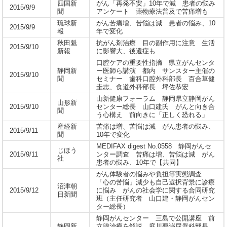
四国新
がん「再発不安」10年で減 患者の悩み
2015/9/9
聞
アンケート 薬物療法普及で苦痛増も
琉球新
がん苦痛増、苦悩は減 患者の悩み、10
2015/9/9
報
年で変化
秋田魁
抗がん剤治療 目の副作用に注意 生活
2015/9/10
新報
に影響大、後遺症も
口腔ケアの重要性指摘 県立がんセンタ
静岡新
ー医師ら講演 都内 サンスター主催の
2015/9/10
聞
セミナー 歯科口腔外科部長 百合草健
圭志、食道外科部長 坪佐恭宏
山新健康フォーラム 静岡県立静岡がん
山形新
2015/9/10
センター総長 山口建氏 がんと向き合
聞
う心構え 前向きに「正しく恐れる」
産経新
苦痛は増、苦悩は減 がん患者の悩み、
2015/9/11
聞
10年で変化
MEDIFAX digest No.0558 静岡がんセ
じほう
2015/9/11
ンター調査 苦痛は増、苦悩は減 がん
社
患者の悩み、10年で【共同】
がん体験者の悩みや負担等実態調査
「心の苦悩」減少も自己選択背景に診療
沼津朝
2015/9/12
に悩み がんの社会学に関する合同研究
日新聞
班（主任研究者 山口建・静岡がんセン
ター総長）
静岡がんセンター 三島で公開講座 前
静岡新
立腺治療を解説 庭川要泌尿器科部長