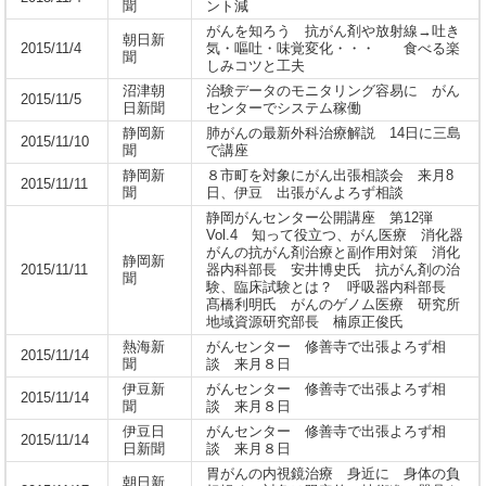
聞
ント減
がんを知ろう 抗がん剤や放射線→吐き
朝日新
2015/11/4
気・嘔吐・味覚変化・・・ 食べる楽
聞
しみコツと工夫
沼津朝
治験データのモニタリング容易に がん
2015/11/5
日新聞
センターでシステム稼働
静岡新
肺がんの最新外科治療解説 14日に三島
2015/11/10
聞
で講座
静岡新
８市町を対象にがん出張相談会 来月8
2015/11/11
聞
日、伊豆 出張がんよろず相談
静岡がんセンター公開講座 第12弾
Vol.4 知って役立つ、がん医療 消化器
がんの抗がん剤治療と副作用対策 消化
静岡新
2015/11/11
器内科部長 安井博史氏 抗がん剤の治
聞
験、臨床試験とは？ 呼吸器内科部長
髙橋利明氏 がんのゲノム医療 研究所
地域資源研究部長 楠原正俊氏
熱海新
がんセンター 修善寺で出張よろず相
2015/11/14
聞
談 来月８日
伊豆新
がんセンター 修善寺で出張よろず相
2015/11/14
聞
談 来月８日
伊豆日
がんセンター 修善寺で出張よろず相
2015/11/14
日新聞
談 来月８日
胃がんの内視鏡治療 身近に 身体の負
朝日新