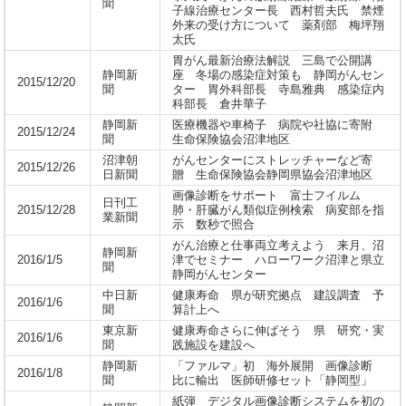
聞
子線治療センター長 西村哲夫氏 禁煙
外来の受け方について 薬剤部 梅坪翔
太氏
胃がん最新治療法解説 三島で公開講
静岡新
座 冬場の感染症対策も 静岡がんセン
2015/12/20
聞
ター 胃外科部長 寺島雅典 感染症内
科部長 倉井華子
静岡新
医療機器や車椅子 病院や社協に寄附
2015/12/24
聞
生命保険協会沼津地区
沼津朝
がんセンターにストレッチャーなど寄
2015/12/26
日新聞
贈 生命保険協会静岡県協会沼津地区
画像診断をサポート 富士フイルム
日刊工
2015/12/28
肺・肝臓がん類似症例検索 病変部を指
業新聞
示 数秒で照合
がん治療と仕事両立考えよう 来月、沼
静岡新
2016/1/5
津でセミナー ハローワーク沼津と県立
聞
静岡がんセンター
中日新
健康寿命 県が研究拠点 建設調査 予
2016/1/6
聞
算計上へ
東京新
健康寿命さらに伸ばそう 県 研究・実
2016/1/6
聞
践施設を建設へ
静岡新
「ファルマ」初 海外展開 画像診断
2016/1/8
聞
比に輸出 医師研修セット「静岡型」
紙弾 デジタル画像診断システムを初の