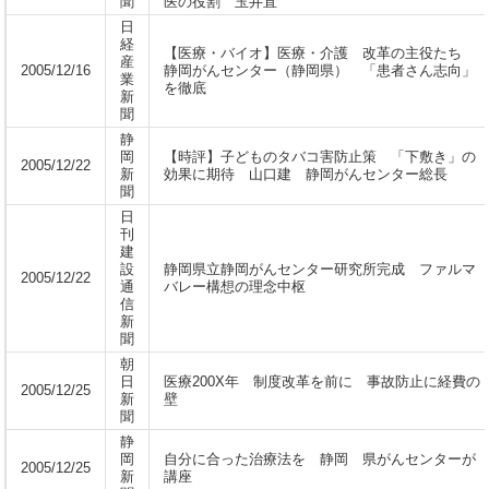
聞
医の役割 玉井直
日
経
【医療・バイオ】医療・介護 改革の主役たち
産
2005/12/16
静岡がんセンター（静岡県） 「患者さん志向」
業
を徹底
新
聞
静
岡
【時評】子どものタバコ害防止策 「下敷き」の
2005/12/22
新
効果に期待 山口建 静岡がんセンター総長
聞
日
刊
建
設
静岡県立静岡がんセンター研究所完成 ファルマ
2005/12/22
通
バレー構想の理念中枢
信
新
聞
朝
日
医療200X年 制度改革を前に 事故防止に経費の
2005/12/25
新
壁
聞
静
岡
自分に合った治療法を 静岡 県がんセンターが
2005/12/25
新
講座