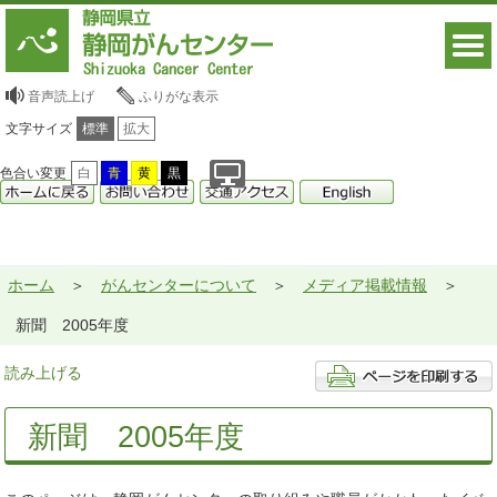
音声読上げ
ふりがな表示
文字サイズ
標準
拡大
色合い変更
白
青
黄
黒
ホーム
がんセンターについて
メディア掲載情報
新聞 2005年度
読み上げる
新聞 2005年度