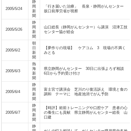
静
岡
「行き届いた治療」 長泉・静岡がんセンター
2005/5/24
新
坂口前厚労省が視察
聞
静
岡
山口総長（静岡がんセンター）ら講演 沼津工技
2005/5/26
新
センター協が総会
聞
朝
日
【夢作りの現場】 ケアコム 3 現場の不満く
2005/6/2
新
みとる
聞
熱
海
県立静岡がんセンター 30日に出張よろず相談
2005/6/3
新
6日から予約受け付け
聞
静
岡
富士宮で講演会 芝川のり復活訴え 環境と食の
2005/6/4
新
調和 テーマに 地産池消でがん予防
聞
静
【時評】術前トレーニングや口腔ケア 患者の心
岡
2005/6/7
の養生にも貢献 県立静岡がんセンター総長 山
新
口建
聞
静