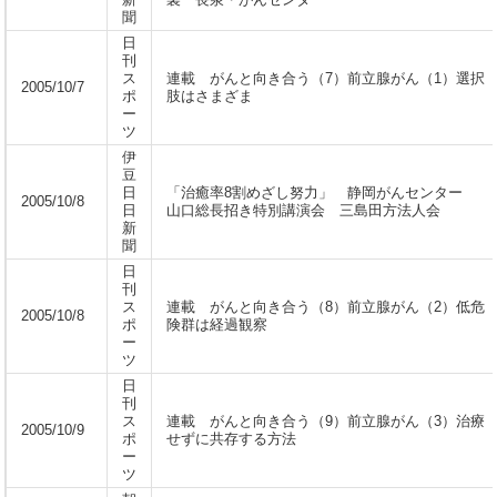
新
製 長泉・がんセンター
聞
日
刊
ス
連載 がんと向き合う（7）前立腺がん（1）選択
2005/10/7
ポ
肢はさまざま
ー
ツ
伊
豆
日
「治癒率8割めざし努力」 静岡がんセンター
2005/10/8
日
山口総長招き特別講演会 三島田方法人会
新
聞
日
刊
ス
連載 がんと向き合う（8）前立腺がん（2）低危
2005/10/8
ポ
険群は経過観察
ー
ツ
日
刊
ス
連載 がんと向き合う（9）前立腺がん（3）治療
2005/10/9
ポ
せずに共存する方法
ー
ツ