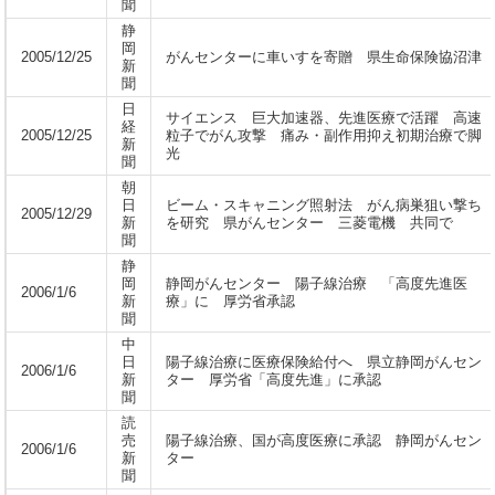
聞
静
岡
2005/12/25
がんセンターに車いすを寄贈 県生命保険協沼津
新
聞
日
サイエンス 巨大加速器、先進医療で活躍 高速
経
2005/12/25
粒子でがん攻撃 痛み・副作用抑え初期治療で脚
新
光
聞
朝
日
ビーム・スキャニング照射法 がん病巣狙い撃ち
2005/12/29
新
を研究 県がんセンター 三菱電機 共同で
聞
静
岡
静岡がんセンター 陽子線治療 「高度先進医
2006/1/6
新
療」に 厚労省承認
聞
中
日
陽子線治療に医療保険給付へ 県立静岡がんセン
2006/1/6
新
ター 厚労省「高度先進」に承認
聞
読
売
陽子線治療、国が高度医療に承認 静岡がんセン
2006/1/6
新
ター
聞