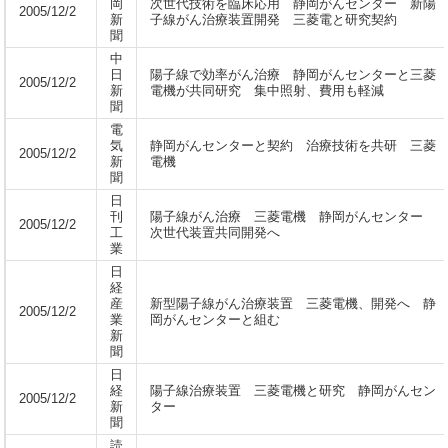
岡
次世代技術を臨床応用 静岡がんセンター 新陽
2005/12/2
新
子線がん治療装置開発 三菱電と研究契約
聞
中
日
陽子線で効率がん治療 静岡がんセンターと三菱
2005/12/2
新
電機が共同研究 集中照射、費用も軽減
聞
電
気
静岡がんセンターと契約 治療技術を共研 三菱
2005/12/2
新
電機
聞
日
刊
陽子線がん治療 三菱電機 静岡がんセンター
2005/12/2
工
次世代装置共同開発へ
業
日
経
産
新型陽子線がん治療装置 三菱電機、開発へ 静
2005/12/2
業
岡がんセンターと組む
新
聞
日
経
陽子線治療装置 三菱電機と研究 静岡がんセン
2005/12/2
新
ター
聞
読