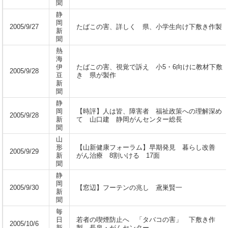
聞
静
岡
2005/9/27
たばこの害、詳しく 県、小学生向け下敷き作製
新
聞
熱
海
伊
たばこの害、視覚で訴え 小5・6向けに教材下敷
2005/9/28
豆
き 県が製作
新
聞
静
岡
【時評】人は皆、障害者 福祉政策への理解深め
2005/9/28
新
て 山口建 静岡がんセンター総長
聞
山
形
【山新健康フォーラム】早期発見 暮らし改善
2005/9/29
新
がん治療 8割いける 17面
聞
静
岡
2005/9/30
【窓辺】フーテンの兆し 鳶巣賢一
新
聞
毎
日
若者の喫煙防止へ 「タバコの害」 下敷き作
2005/10/6