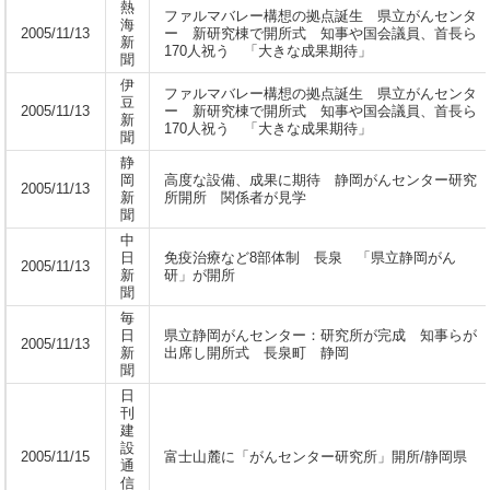
熱
ファルマバレー構想の拠点誕生 県立がんセンタ
海
2005/11/13
ー 新研究棟で開所式 知事や国会議員、首長ら
新
170人祝う 「大きな成果期待」
聞
伊
ファルマバレー構想の拠点誕生 県立がんセンタ
豆
2005/11/13
ー 新研究棟で開所式 知事や国会議員、首長ら
新
170人祝う 「大きな成果期待」
聞
静
岡
高度な設備、成果に期待 静岡がんセンター研究
2005/11/13
新
所開所 関係者が見学
聞
中
日
免疫治療など8部体制 長泉 「県立静岡がん
2005/11/13
新
研」が開所
聞
毎
日
県立静岡がんセンター：研究所が完成 知事らが
2005/11/13
新
出席し開所式 長泉町 静岡
聞
日
刊
建
設
2005/11/15
富士山麓に「がんセンター研究所」開所/静岡県
通
信