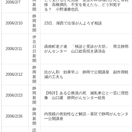
岡
して受けるがん治療 整形外科領域のがんと骨転
2006/2/7
新
移 高橋満氏 不安を覚えたら、どう対処す
聞
る？ 小野瀬雅也氏
静
岡
2006/2/10
23日、湖西で出張がんよろず相談
新
聞
伊
豆
日
函南町老ク連 「検診と受診が大切」 県立静岡
2006/2/11
日
がんセンター 山口総長招き講演会
新
聞
静
岡
抗がん剤 効果学ぶ 静岡で公開講座 副作用軽
2006/2/12
新
減の工夫も
聞
静
岡
【時評】ある公務員の死 滅私奉公と一芸に理想
2006/2/23
新
像 山口建 静岡がんセンター総長
聞
静
岡
内視鏡の有効性など解説－葵区で静岡がんセンタ
2006/2/26
新
ー公開講座
聞
読