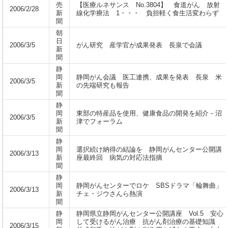
売
【医療ルネサンス No.3804】 食道がん 放射
2006/2/28
新
線化学療法 1・・・ 負担軽く食生活変わらず
聞
朝
日
2006/3/5
がん研究 産学官が成果発表 長泉で会議
新
聞
静
岡
静岡がん会議 医工連携、成果を発表 長泉 米
2006/3/5
新
の先端研究も報告
聞
静
岡
東部の特産品を使用、健康食品の開発を紹介－沼
2006/3/5
新
津でフォーラム
聞
静
岡
選択続け納得の結論を 静岡がんセンター公開講
2006/3/13
新
座最終回 病気の対応法指摘
聞
静
岡
静岡がんセンターでロケ SBSドラマ「輪舞曲」
2006/3/13
新
チェ・ジウさんら熱演
聞
静
静岡県立静岡がんセンター公開講座 Vol.5 安心
岡
して受けるがん治療 抗がん剤治療の基礎知識
2006/3/15