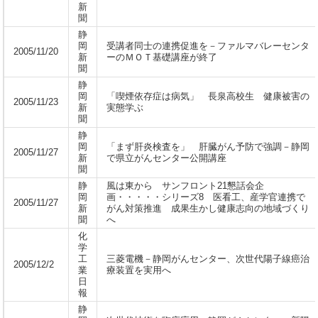
新
聞
静
岡
受講者同士の連携促進を－ファルマバレーセンタ
2005/11/20
新
ーのＭＯＴ基礎講座が終了
聞
静
岡
「喫煙依存症は病気」 長泉高校生 健康被害の
2005/11/23
新
実態学ぶ
聞
静
岡
「まず肝炎検査を」 肝臓がん予防で強調－静岡
2005/11/27
新
で県立がんセンター公開講座
聞
静
風は東から サンフロント21懇話会企
岡
画・・・・・シリーズ8 医看工、産学官連携で
2005/11/27
新
がん対策推進 成果生かし健康志向の地域づくり
聞
へ
化
学
工
三菱電機－静岡がんセンター、次世代陽子線癌治
2005/12/2
業
療装置を実用へ
日
報
静