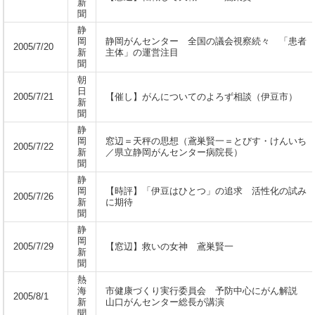
新
聞
静
岡
静岡がんセンター 全国の議会視察続々 「患者
2005/7/20
新
主体」の運営注目
聞
朝
日
2005/7/21
【催し】がんについてのよろず相談（伊豆市）
新
聞
静
岡
窓辺＝天秤の思想（鳶巣賢一＝とびす・けんいち
2005/7/22
新
／県立静岡がんセンター病院長）
聞
静
岡
【時評】「伊豆はひとつ」の追求 活性化の試み
2005/7/26
新
に期待
聞
静
岡
2005/7/29
【窓辺】救いの女神 鳶巣賢一
新
聞
熱
海
市健康づくり実行委員会 予防中心にがん解説
2005/8/1
新
山口がんセンター総長が講演
聞