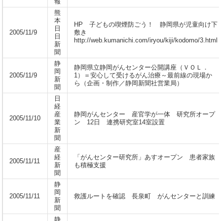
報
熊
本
HP 子どもの喫煙防ごう！ 静岡県が児童向け下
日
2005/11/9
敷き
日
http://web.kumanichi.com/iryou/kiji/kodomo/3.html
新
聞
静
静岡県立静岡がんセンター公開講座（ＶＯＬ．
岡
2005/11/9
1）＝安心して受けるがん治療～最前線の現場か
新
ら（企画・制作／静岡新聞社営業局）
聞
日
経
産
静岡がんセンター 産官学が一体 研究所オープ
2005/11/10
業
ン 12日 連携研究室14室設置
新
聞
産
経
「がんセンター研究所」あすオープン 患者家族
2005/11/11
新
も積極支援
聞
静
岡
2005/11/11
救護ルートを確認 長泉町 がんセンターと訓練
新
聞
静