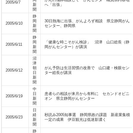
岡
がんの悩み相談して がんセンター職員県内各地
2005/6/7
新
へ「出張」
聞
静
岡
30日熱海に出張、がんよろず相談 県立静岡がん
2005/6/10
新
センター、静岡県
聞
静
岡
「健康な時こそがん検診」 沼津 山口総長（静
2005/6/11
新
岡がんセンター）が講演
聞
沼
津
朝
がん予防は生活習慣の改善で 山口建・検眼セン
2005/6/12
日
ター総長が講演
新
聞
中
日
患者らの相談が来月から有料に セカンドオピニ
2005/6/19
新
オン 県立静岡がんセンター
聞
日
経
秒読み2005知事選 静岡県政の課題 新産業集積
2005/6/23
新
一定の成果 伊豆観光は低迷影濃く
聞
静