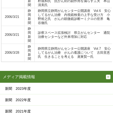
新
朴成和氏 抗がん剤の副作用を減らす工夫 本山
聞
清美氏
静
静岡県立静岡がんセンター公開講座 Vol.6 安心
岡
してるがん治療 内視鏡検査の上手な受け方 小
2006/3/21
新
野裕之氏 がんの顕微鏡診断ーミクロの世界 亀
聞
谷徹氏
静
岡
診察スペース拡張検討 県立がんセンター 通院
2006/3/21
新
治療センターなど外来増加に対応
聞
静
静岡県立静岡がんセンター公開講座 Vol.7 安心
岡
2006/3/28
してるがん治療 がんの看護について 古田里恵
新
氏 生きることを考える 鳶巣賢一氏
聞
メディア掲載情報
新聞 2023年度
新聞 2022年度
新聞 2021年度