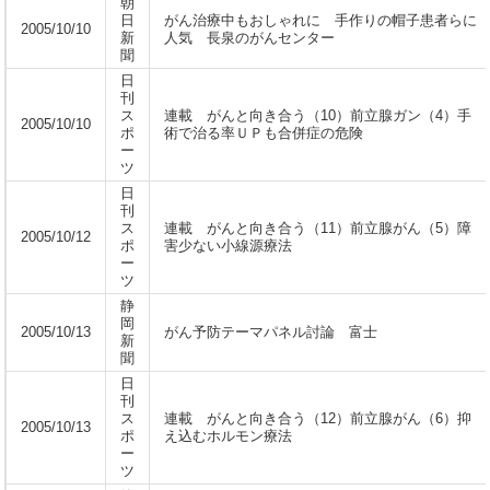
朝
日
がん治療中もおしゃれに 手作りの帽子患者らに
2005/10/10
新
人気 長泉のがんセンター
聞
日
刊
ス
連載 がんと向き合う（10）前立腺ガン（4）手
2005/10/10
ポ
術で治る率ＵＰも合併症の危険
ー
ツ
日
刊
ス
連載 がんと向き合う（11）前立腺がん（5）障
2005/10/12
ポ
害少ない小線源療法
ー
ツ
静
岡
2005/10/13
がん予防テーマパネル討論 富士
新
聞
日
刊
ス
連載 がんと向き合う（12）前立腺がん（6）抑
2005/10/13
ポ
え込むホルモン療法
ー
ツ