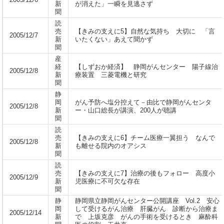
2005/12/6
新
が消えた」一瞬を見逃さず
聞
読
売
【きみの支えに5】自然な気持ち 大切に 「言
2005/12/7
新
いたくない」あえて聞かず
聞
産
経
【しずおか経済】 静岡がんセンター 陽子線治
2005/12/8
新
療装置 三菱電機と研究
聞
静
岡
がん予防へ塩分控えて－由比で静岡がんセンタ
2005/12/8
新
ー・山口総長が講演、200人が聴講
聞
読
売
【きみの支えに6】チーム医療一翼担う なんで
2005/12/8
新
も離せる院内のオアシス
聞
読
売
【きみの支えに7】治療の後もフォロー 高度小
2005/12/9
新
児医療に不可欠な存在
聞
静
静岡県立静岡がんセンター公開講座 Vol.2 安心
岡
して受けるがん治療 肝臓がん 診断から治療ま
2005/12/14
新
で 上坂克彦 がんの手術を受けるとき 麻酔科