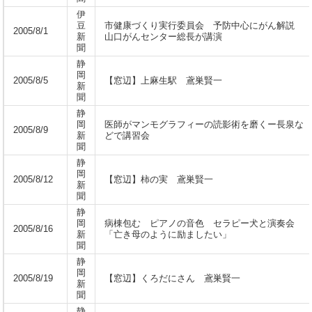
伊
豆
市健康づくり実行委員会 予防中心にがん解説
2005/8/1
新
山口がんセンター総長が講演
聞
静
岡
2005/8/5
【窓辺】上麻生駅 鳶巣賢一
新
聞
静
岡
医師がマンモグラフィーの読影術を磨くー長泉な
2005/8/9
新
どで講習会
聞
静
岡
2005/8/12
【窓辺】柿の実 鳶巣賢一
新
聞
静
岡
病棟包む ピアノの音色 セラピー犬と演奏会
2005/8/16
新
「亡き母のように励ましたい」
聞
静
岡
2005/8/19
【窓辺】くろだにさん 鳶巣賢一
新
聞
静