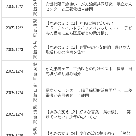
売
次世代陽子線使い、がん治療共同研究 県立がん
2005/12/2
新
センターと三菱電機＝静岡
聞
読
【きみの支えに1】ともに遊び笑い泣く
売
2005/12/2
CLS（チャイルドライフスペシャリスト） 子ど
新
もの視点に立ち医療者との懸け橋に
聞
読
売
【きみの支えに2】処置中の不安解消 遊びや人
2005/12/3
新
形通じ心の準備を促す
聞
静
岡
がん患者ケア 主治医との対話ベスト 長泉 研
2005/12/4
新
究班が取り組み紹介
聞
毎
日
県立がんセンター：陽子線照射治療開発へ 三菱
2005/12/4
新
電機と共同研究 ／静岡
聞
読
売
【きみの支えに3】好きな言葉 掲示板に 「笑
2005/12/4
新
顔でいたい」少年の思いくむ
聞
読
売
【きみの支えに4】少年の涙に寄り添う 「笑顔