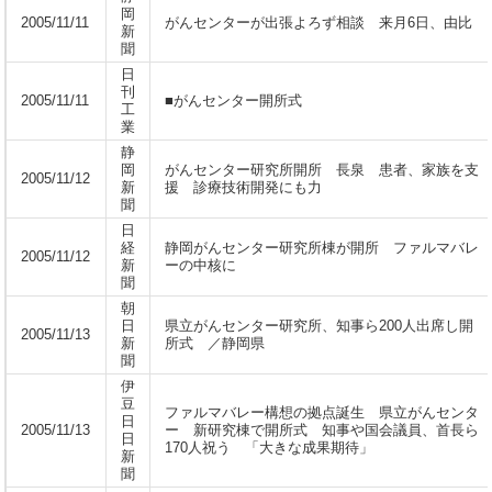
岡
2005/11/11
がんセンターが出張よろず相談 来月6日、由比
新
聞
日
刊
2005/11/11
■がんセンター開所式
工
業
静
岡
がんセンター研究所開所 長泉 患者、家族を支
2005/11/12
新
援 診療技術開発にも力
聞
日
経
静岡がんセンター研究所棟が開所 ファルマバレ
2005/11/12
新
ーの中核に
聞
朝
日
県立がんセンター研究所、知事ら200人出席し開
2005/11/13
新
所式 ／静岡県
聞
伊
豆
ファルマバレー構想の拠点誕生 県立がんセンタ
日
2005/11/13
ー 新研究棟で開所式 知事や国会議員、首長ら
日
170人祝う 「大きな成果期待」
新
聞