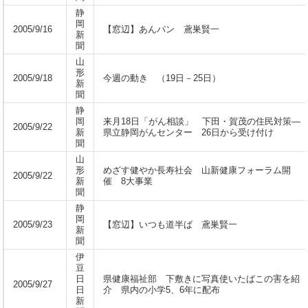
静
岡
2005/9/16
【窓辺】あんパン 鳶巣賢一
新
聞
山
形
2005/9/18
今週の動き （19日－25日）
新
聞
静
岡
来月18日「がん相談」 下田・賀茂の住民対策―
2005/9/22
新
県立静岡がんセンター 26日から受け付け
聞
山
形
めざす健やか長寿社会 山新健康フォーラム開
2005/9/22
新
催 8大事業
聞
静
岡
2005/9/23
【窓辺】いつも道半ば 鳶巣賢一
新
聞
伊
豆
日
県健康福祉部 下敷きに写真使いたばこの害を紹
2005/9/27
日
介 県内の小学5、6年に配布
新