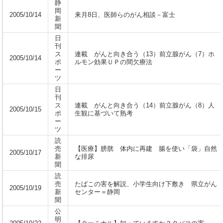
静
岡
2005/10/14
来月8日、医師らのがん相談－富士
新
聞
日
刊
ス
連載 がんと向き合う（13）前立腺がん（7）ホ
2005/10/14
ポ
ルモン効果ＵＰの間欠療法
ー
ツ
日
刊
ス
連載 がんと向き合う（14）前立腺がん（8）人
2005/10/15
ポ
生観に基づいて熟考
ー
ツ
読
売
【医療】膀胱 体内に再建 腸を使い「袋」自然
2005/10/17
新
な排尿
聞
読
売
たばこの害を解説、小学生向け下敷き 県立がん
2005/10/19
新
センター＝静岡
聞
公
明