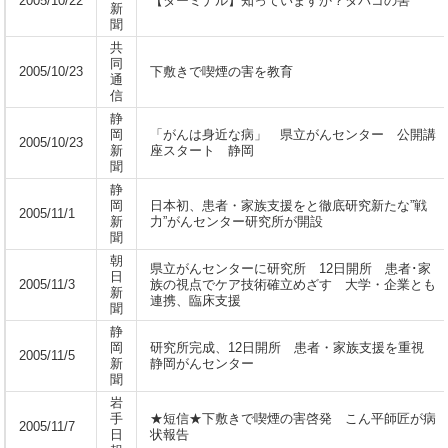
2005/10/22
【ターミナル】知っていますか？タバコの害
新
聞
共
同
2005/10/23
下敷きで喫煙の害を教育
通
信
静
岡
「がんは身近な病」 県立がんセンター 公開講
2005/10/23
新
座スタート 静岡
聞
静
岡
日本初、患者・家族支援をと徹底研究新たな”戦
2005/11/1
新
力”がんセンター研究所が開設
聞
朝
県立がんセンターに研究所 12日開所 患者･家
日
2005/11/3
族の視点でケア技術確立めざす 大学・企業とも
新
連携、臨床支援
聞
静
岡
研究所完成、12日開所 患者・家族支援を重視
2005/11/5
新
静岡がんセンター
聞
岩
手
★短信★下敷きで喫煙の害啓発 こん平師匠が病
2005/11/7
日
状報告