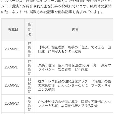
このページは、静岡がんセンターの取り組みや職員がかかわったイベ
ント・講演等が紹介された主な記事を掲載しています。紙媒体の新聞
の他、ネット上に掲載された記事や配信記事も含まれています。
新
掲載日
聞
内容
名
静
岡
【時評】相互理解 相手の「言語」で考える 山
2005/4/13
新
口建 静岡がんセンター総長
聞
静
岡
戸惑う現場 個人情報保護法1ヶ月（3） 患者プ
2005/5/1
新
ライバシー 安全管理、どう両立
聞
日
抗ストレス食品の開発速度アップ 『治験』の協
経
2005/5/20
力求め交渉 がんセンターなどに フーズ・サイ
新
エンス構想
聞
公
明
がん手術後の合併症が減少 口腔ケア静岡がんセ
2005/5/24
新
ンターを視察 坂口副代表と党厚労部会
聞