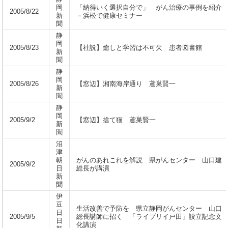
岡
「納得いく選択自分で」 がん治療の事例を紹介
2005/8/22
新
－浜松で健康セミナー
聞
静
岡
2005/8/23
【社説】癒しと学習は不可欠 患者図書館
新
聞
静
岡
2005/8/26
【窓辺】湘南海岸通り 鳶巣賢一
新
聞
静
岡
2005/9/2
【窓辺】捨て猫 鳶巣賢一
新
聞
沼
津
朝
がんのあれこれを解説 県がんセンター 山口建
2005/9/2
日
総長が講演
新
聞
伊
豆
生活改善で予防を 県立静岡がんセンター 山口
日
2005/9/5
総長講師に招く 「ライブリイ戸田」設立記念文
日
化講演