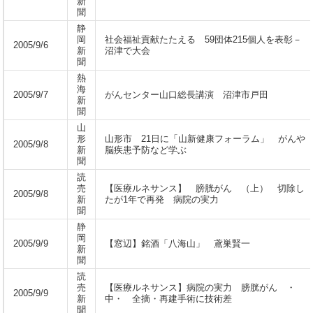
新
聞
静
岡
社会福祉貢献たたえる 59団体215個人を表彰－
2005/9/6
新
沼津で大会
聞
熱
海
2005/9/7
がんセンター山口総長講演 沼津市戸田
新
聞
山
形
山形市 21日に「山新健康フォーラム」 がんや
2005/9/8
新
脳疾患予防など学ぶ
聞
読
売
【医療ルネサンス】 膀胱がん （上） 切除し
2005/9/8
新
たが1年で再発 病院の実力
聞
静
岡
2005/9/9
【窓辺】銘酒「八海山」 鳶巣賢一
新
聞
読
売
【医療ルネサンス】病院の実力 膀胱がん ・
2005/9/9
新
中・ 全摘・再建手術に技術差
聞