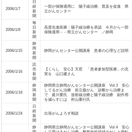
日
経
一部が保険適用に 陽子線治療、普及を促進 県
2006/1/7
新
立がんセンター
聞
毎
日
高度先進医療：陽子線治療を承認 今月から一部
2006/1/8
新
保険適用－－県立がんセンター ／静岡
聞
静
岡
2006/1/15
静岡がんセンター公開講座 患者の心理など説明
新
聞
読
売
【くらし 安心】天窓 「患者参加型医療」の充
2006/1/16
新
実を 山口建さん
聞
静
静岡県立静岡がんセンター公開講座 Vol.3 安心
岡
してるがん治療 前立腺がん 診断から治療ま
2006/1/18
新
で 庭川要氏 放射線治療と陽子線治療 副作用
聞
を減らすには 村山重行氏
日
経
2006/1/24
出張がんよろず相談
新
聞
静
静岡県立静岡がんセンター公開講座 Vol.4 安心