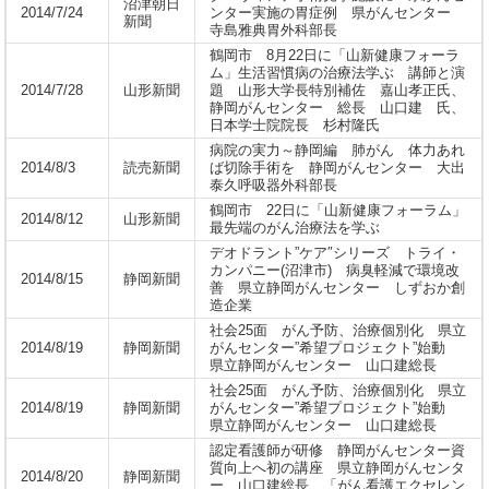
沼津朝日
2014/7/24
ンター実施の胃症例 県がんセンター
新聞
寺島雅典胃外科部長
鶴岡市 8月22日に「山新健康フォーラ
ム」生活習慣病の治療法学ぶ 講師と演
2014/7/28
山形新聞
題 山形大学長特別補佐 嘉山孝正氏、
静岡がんセンター 総長 山口建 氏、
日本学士院院長 杉村隆氏
病院の実力～静岡編 肺がん 体力あれ
2014/8/3
読売新聞
ば切除手術を 静岡がんセンター 大出
泰久呼吸器外科部長
鶴岡市 22日に「山新健康フォーラム」
2014/8/12
山形新聞
最先端のがん治療法を学ぶ
デオドラント”ケア″シリーズ トライ・
カンパニー(沼津市) 病臭軽減で環境改
2014/8/15
静岡新聞
善 県立静岡がんセンター しずおか創
造企業
社会25面 がん予防、治療個別化 県立
2014/8/19
静岡新聞
がんセンター”希望プロジェクト”始動
県立静岡がんセンター 山口建総長
社会25面 がん予防、治療個別化 県立
2014/8/19
静岡新聞
がんセンター”希望プロジェクト”始動
県立静岡がんセンター 山口建総長
認定看護師が研修 静岡がんセンター資
質向上へ初の講座 県立静岡がんセンタ
2014/8/20
静岡新聞
ー 山口建総長 「がん看護エクセレン