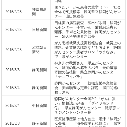
口建
働きたい がん患者の就労（下） 社会
神奈川新
2015/2/23
全体で支援模索 静岡県立静岡がんセン
聞
ター 山口建総長
日経実力病院調査 医出づる国 静岡が
んセンター 子宮がん 放射線治療も
2015/2/25
日経新聞
頸部、手術と効果比較 静岡がんセンタ
ー 婦人科平嶋泰之部長
がん患者就職支援実践報告会 就労上の
沼津朝日
問題、企業側の課題などを考える 静岡
2015/2/25
新聞
がんセンター患者サロン「やまなみ」
で 県がんセンター
神奈川の秋葉さん 県立がんセンター
へ 闘病の地へ感謝のバラ 夫の遺志
2015/3/3
静岡新聞
寄贈の苗植樹 県立静岡がんセンター
「ナニワイバラ」
静岡がんセンター 就職支援事業報告
2015/3/4
静岡新聞
会 実績順調も定着に課題 雇用開拓に
難しさも
静岡がんセンター全国2位「がんに強
い」情報誌が評価 「ダイヤモンド
2015/3/4
中日新聞
Q」 県立静岡がんセンター 滝順彦マ
ネジメントセンター長
医療健康産業で地方創生 沼津「静岡が
2015/3/8
静岡新聞
ん会議」 「海外市場も視野に」 県立