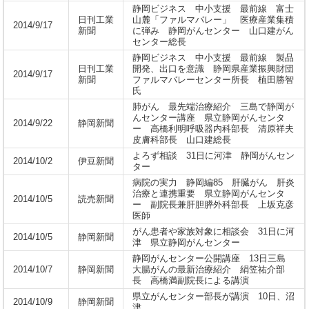
静岡ビジネス 中小支援 最前線 富士
日刊工業
山麓「ファルマバレー」 医療産業集積
2014/9/17
新聞
に弾み 静岡がんセンター 山口建がん
センター総長
静岡ビジネス 中小支援 最前線 製品
日刊工業
開発、出口を意識 静岡県産業振興財団
2014/9/17
新聞
ファルマバレーセンター所長 植田勝智
氏
肺がん 最先端治療紹介 三島で静岡が
んセンター講座 県立静岡がんセンタ
2014/9/22
静岡新聞
ー 高橋利明呼吸器内科部長 清原祥夫
皮膚科部長 山口建総長
よろず相談 31日に河津 静岡がんセン
2014/10/2
伊豆新聞
ター
病院の実力 静岡編85 肝臓がん 肝炎
治療と連携重要 県立静岡がんセンタ
2014/10/5
読売新聞
ー 副院長兼肝胆膵外科部長 上坂克彦
医師
がん患者や家族対象に相談会 31日に河
2014/10/5
静岡新聞
津 県立静岡がんセンター
静岡がんセンター公開講座 13日三島
2014/10/7
静岡新聞
大腸がんの最新治療紹介 絹笠祐介部
長 高橋満副院長による講演
県立がんセンター部長が講演 10日、沼
2014/10/9
静岡新聞
津