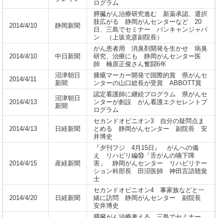
ログラム
膵臓がん治療研究進む 新薬承認、選択
肢広がる 静岡がんセンターなど 20
2014/4/10
静岡新聞
日、三島でセミナー パンキャンジャパ
ン （上坂克彦副院長）
がん患者用 消臭剤開発を生かせ 病臭
2014/4/10
中日新聞
研究、治療にも 静岡がんセンター医
師 楠原正俊さん奮闘6年
沼津朝日
腫瘍マーカー開発で国際的賞 県がんセ
2014/4/11
新聞
ンターの山口総長が受賞 ABBOTT賞
認定看護師に継続プログラム 県がんセ
沼津朝日
2014/4/13
ンターが創設 がん看護エクセレントプ
新聞
ログラム
セカンドオピニオン3 自分の疑問点ま
2014/4/13
日経新聞
とめる 静岡がんセンター 副院長 安
井博史
『夕刊フジ 4月15日』 がんへの備
え リハビリ編⑩「舌がんの嚥下障
2014/4/15
産経新聞
害」 静岡がんセンター リハビリテー
ション科部長 田沼医師 神田言語聴覚
士
セカンドオピニオン4 事家族などと一
2014/4/20
日経新聞
緒に訪問 静岡がんセンター 副院長
安井博史
膵臓がん治療考える 三島でセミナー