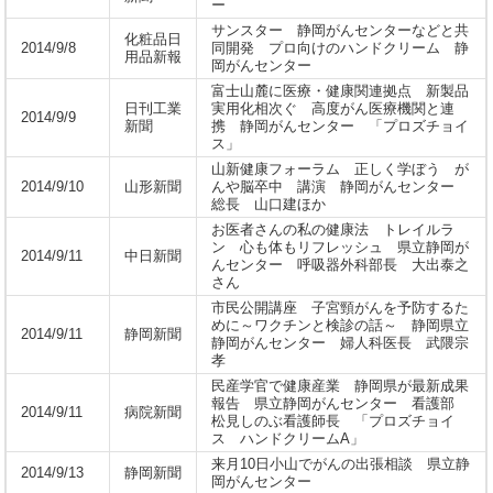
ー
サンスター 静岡がんセンターなどと共
化粧品日
2014/9/8
同開発 プロ向けのハンドクリーム 静
用品新報
岡がんセンター
富士山麓に医療・健康関連拠点 新製品
日刊工業
実用化相次ぐ 高度がん医療機関と連
2014/9/9
新聞
携 静岡がんセンター 「プロズチョイ
ス」
山新健康フォーラム 正しく学ぼう が
2014/9/10
山形新聞
んや脳卒中 講演 静岡がんセンター
総長 山口建ほか
お医者さんの私の健康法 トレイルラ
ン 心も体もリフレッシュ 県立静岡が
2014/9/11
中日新聞
んセンター 呼吸器外科部長 大出泰之
さん
市民公開講座 子宮頸がんを予防するた
めに～ワクチンと検診の話～ 静岡県立
2014/9/11
静岡新聞
静岡がんセンター 婦人科医長 武隈宗
孝
民産学官で健康産業 静岡県が最新成果
報告 県立静岡がんセンター 看護部
2014/9/11
病院新聞
松見しのぶ看護師長 「プロズチョイ
ス ハンドクリームA」
来月10日小山でがんの出張相談 県立静
2014/9/13
静岡新聞
岡がんセンター