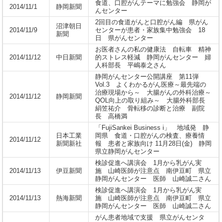
食道、口腔がんテーマに勉強会 静岡が
2014/11/1
静岡新聞
んセンター
2回目の食道がんと口腔がん編 県がん
沼津朝日
2014/11/9
センターが患者・家族集中勉強会 18
新聞
日 県がんセンター
お医者さんの私の健康法 自転車 精神
2014/11/12
中日新聞
的ストレス軽減 静岡がんセンター 婦
人科部長 平嶋泰之さん
静岡がんセンター公開講座 第11弾
Vol.3 よくわかるがん医療～最先端の
治療現場から～ 大腸がんの外科治療～
2014/11/12
静岡新聞
QOL向上の取り組み～ 大腸外科部長
絹笠祐介 骨転移の診断と治療 副院
長 高橋満
「FujiSankei Business i」 地域発 静
日本工業
岡県 食道・口腔がんの検査、療養情
2014/11/12
新聞新社
報 患者と家族向け 11月28日(金) 静岡
県立静岡がんセンター
検診促進へ講演会 1月から乳がん実
2014/11/13
伊豆新聞
施 山崎医師が注意点 南伊豆町 県立
静岡がんセンター 医師 山崎誠二さん
検診促進へ講演会 1月から乳がん実
2014/11/13
熱海新聞
施 山崎医師が注意点 南伊豆町 県立
静岡がんセンター 医師 山崎誠二さん
がん患者地域で支援 県立がんセンタ