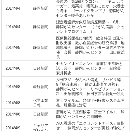
長泉の「第2回カツコン」 「ギュッバ
ーガー」最高賞 喫茶あしたか 栄養士
2014/4/4
静岡新聞
ら考案 ゴールドグランプリ 静岡がん
センター喫茶あしたか
認定看護師対象研修講座開講へ 8月、
2014/4/4
静岡新聞
静岡がんセンター （「がん看護エクセ
レントプログラム」）
医療機器開発に4億円 総合特区に国が
財政支援 微小血管縫合の研究承認 地
2014/4/5
静岡新聞
域協議会、静岡がんセンター研究所で開
催 会長 静岡がんセンター 山口建総
長
セカンドオピニオン2 事前に主治医と
2014/4/6
日経新聞
話し合う 静岡がんセンター 副院長
安井博史
夕刊フジ がんへの備え リハビリ編
9「構音訓練」 補助床装着で改善も
2014/4/8
産経新聞
静岡がんセンター リハビリテーション
科・田沼明部長 神田亨言語聴覚士説明
化学工業
富士フイルム、類似症例検索システム開
2014/4/8
日報
発、肝臓癌に対応
肝臓がんで症例検索 富士フイルム 静
2014/4/8
日経新聞
岡がんセンターと共同開発
がん看護の「エクセレントナース」目指
キャリア
2014/4/9
せ！ 静岡がんセンターが実践力強化プ
ブレイン