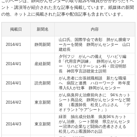
このページは、静岡がんセンターの取り組みや職員がかかわったイベ
ント・講演等が紹介された主な記事を掲載しています。紙媒体の新聞
の他、ネット上に掲載された記事や配信記事も含まれています。
掲載日
新聞名
内容
山口氏、国際学会で表彰 肺がん腫瘍マ
2014/4/1
静岡新聞
ーカーを開発 静岡がんセンター 山口
建総長
夕刊フジ がんへの備え リハビリ編
8「代用音声訓練」 静岡がんセンタ
2014/4/1
産経新聞
ー リハビリテーション科・田沼明部
長 神田亨言語聴覚士説明
がん患者に出張就職相談 新たな職場
2014/4/1
読売新聞
へ 病院と連携 ハローワーク 昨年度
導入6人が仕事 静岡がんセンター
がん病臭抑え治療前向きに 94％カット
シート商品化 静岡がんセンターなど開
2014/4/2
東京新聞
発 （看護師長 松見しのぶさん 「デ
オドラント”ケア”シート」）
緑茶 抽出成分効果 病臭94％カット
がん治療、シート開発 県立がんセンタ
2014/4/3
東京新聞
ー沼津の企業など闘病の患者ささえる
松見しのぶ看護師のお話