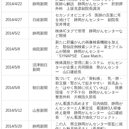
2014/4/22
静岡新聞
医師ら解説 静岡がんセンター 肝胆膵
外科 上坂克彦副院長講演
セカンドオピニオン5 医師の言葉に耳
2014/4/27
日経新聞
を傾けて 静岡がんセンター 副院長
安井博史
検体ICタグで管理 静岡がんセンターな
2014/5/2
静岡新聞
ど開発
新たに肝臓がんの画像検索機能を加え
た 類似症例検索システム 富士フイル
2014/5/8
病院新聞
ムが開発 静岡がんセンター
「SYNAPSE Case Match」
検体識別と管理に新システム がんセン
沼津朝日
2014/5/8
ターが企業と共同開発 県がんセンタ
新聞
ー 山口建総長
気づいて がんの「骨転移」 乳・肺・
前立腺・腎がんで起きやすい 前兆あっ
2014/5/8
朝日新聞
た「はやく医師に伝えていれば」 医療
現場 ケア不十分 静岡がんセンター
整形外科 片桐浩久部長
がん看護力高めます 荘内病院、静岡が
んセンターと人事交流 看護師3人研修
2014/5/12
山形新聞
終え復帰 静岡がんセンター 山口建総
長 「がん看護力強化プロジェクト」
この人 県立静岡がんセンター医監に就
2014/5/20
静岡新聞
任した秋月玲子さん（長泉町）