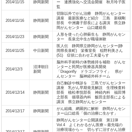
2014/11/15
静岡新聞
ー 連携強化へ交流会開催 秋月玲子医
監
切除以外でがん治療 静岡がんセンター
講座 最新医療など紹介 三島 新槇剛
2014/11/16
静岡新聞
部長 中洲庸子部長による講演 県立静
岡がんセンター 山口建総長
人形を使った心肺蘇生も 静岡がんセン
2014/11/23
静岡新聞
ター 長泉北中生が職場体験
医人伝 静岡県立静岡がんセンター(静
2014/11/25
中日新聞
岡県長泉町) 栄養室長 稲野利美さん
(51) 症状に合わせ工夫凝らす
脳外科手術時の体勢維持を補助 がんセ
沼津朝日
ンターと民間が医療器具開発
2014/12/3
新聞
「Dragonfly ドラゴンフライ」 県が
んセンター 脳神経外科チーム
自己触診や検診を 三島でがんセンター
講座 乳がん早期発見解説 生理検査科
2014/12/14
静岡新聞
部長 植松孝悦部長 神経内科 福田博
之部長 循環器内科 飯田圭部長による
講演 県立静岡がんセンター
がん組織、網羅的に解析 静岡がんセン
2014/12/17
静岡新聞
ター山口総長「個の治療に生かす」
静岡がんセンター公開講座 第11弾
Vol.4 よくわかるがん医療～最先端の
治療現場から～ 切らずに治すがん治療