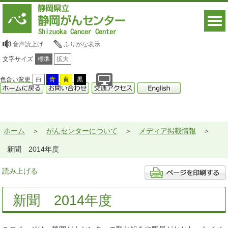
音声読上げ
ふりがな表示
文字サイズ
標準
拡大
色合い変更
白
青
黄
黒
ホーム
がんセンターについて
メディア掲載情報
新聞 2014年度
読み上げる
新聞 2014年度