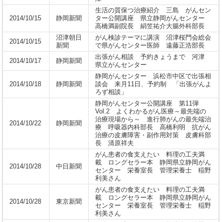
生活の質保つ治療紹介 三島 がんセン
2014/10/15
静岡新聞
ター公開講座 県立静岡がんセンター
高橋満副院長 絹笠祐介大腸外科部長
沼津朝日
がん検診テーマに講演 沼津桜門会総会
2014/10/15
新聞
で県がんセンター医師 遠藤正浩部長
出張がん相談 予約きょうまで 河津
2014/10/17
静岡新聞
県立がんセンター
静岡がんセンター 浜松市中区で出張相
2014/10/18
静岡新聞
談会 来月11日、予約制 「出張がんよ
ろず相談」
静岡がんセンター公開講座 第11弾
Vol.2 よくわかるがん医療～最先端の
治療現場から～ 進行肺がんの最先端治
2014/10/22
静岡新聞
療 呼吸器内科部長 高橋利明 抗がん
治療の皮膚障害・副作用対策 皮膚科部
長 清原祥夫
がん患者の食支えたい 料理の工夫満
載 ロングセラー本 静岡県立静岡がん
2014/10/28
中日新聞
センター 栄養室長 管理栄養士 稲野
利美さん
がん患者の食支えたい 料理の工夫満
載 ロングセラー本 静岡県立静岡がん
2014/10/28
東京新聞
センター 栄養室長 管理栄養士 稲野
利美さん