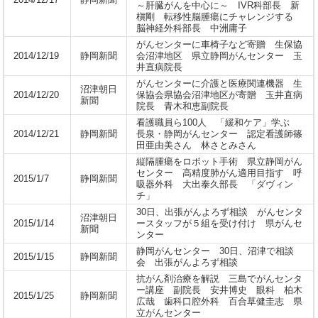
2014/12/17
静岡新聞
～肝臓がんを中心に～ IVR科部長 新
槇剛 転移性脳腫瘍にチャレンジする
脳神経外科部長 中洲庸子
がんセンターに車椅子など寄贈 生保協
2014/12/19
静岡新聞
会沼津地区 県立静岡がんセンター 玉
井直病院長
がんセンターに介護と医療関連機器 生
沼津朝日
2014/12/20
保協会県協会沼津地区が寄贈 玉井直病
新聞
院長 青木和恵副院長
看護職員ら100人 「緩和ケア」学ぶ
2014/12/21
静岡新聞
長泉・静岡がんセンター 認定看護師篠
田亜由美さん 林さとみさん
縦隔腫瘍をロボット手術 県立静岡がん
センター 高精度肺がん適用目指す 呼
2015/1/7
静岡新聞
吸器外科 大出泰久部長 「ダヴィン
チ」
30日、出張がんよろず相談 がんセンタ
沼津朝日
2015/1/14
ースタッフが５組を受け付け 県がんセ
新聞
ンター
静岡がんセンター 30日、沼津で相談
2015/1/15
静岡新聞
会 出張がんよろず相談
抗がん剤治療を解説 三島でがんセンタ
ー講座 副院長 安井博史 眼科 柏木
2015/1/25
静岡新聞
広哉 歯科口腔外科 百合草健圭志 県
立がんセンター