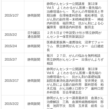
静岡がんセンター公開講座 第11弾
Vol.5 よくわかるがん医療～最先端の
治療現場から～ 乳がんの早期発見と早
2015/1/27
静岡新聞
期治療 生理検査科部長 植松孝悦 抗
がん剤の副作用～末梢神経障害～ 神経
内科部長 福田博之 抗がん剤による心
臓障害 循環器内科部長 飯田圭
日刊建設
２月５日まで申請受け付け/県立静岡が
2015/2/2
通信新聞
んセンター保育所新築設計
医療産業振興へ連携強化 沼津でフォー
2015/2/4
静岡新聞
ラム 県立静岡がんセンター 山口建総
長
菊川 ２７日、がんの悩みを無料相談
2015/2/7
静岡新聞
県立静岡がんセンター 出張がんよろず
相談
静岡がんセンター公開講座 第11弾
Vol.6 よくわかるがん医療～最先端の
治療現場から～ 抗がん剤の基礎知識
2015/2/17
静岡新聞
副院長兼消化器内科部長 安井博史 抗
がん剤による眼の副作用 眼科部長 柏
木広哉 がん治療と口腔ケア 歯科口腔
外科部長 百合草健圭志
静岡がんセンター講座最終回 血液がん
治療解説 三島 血液幹細胞移植科 部
2015/2/22
静岡新聞
長 池田宇次 院長 玉井直 総長 山