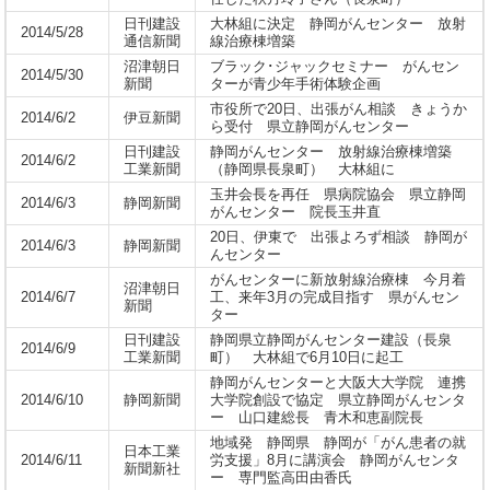
日刊建設
大林組に決定 静岡がんセンター 放射
2014/5/28
通信新聞
線治療棟増築
沼津朝日
ブラック･ジャックセミナー がんセン
2014/5/30
新聞
ターが青少年手術体験企画
市役所で20日、出張がん相談 きょうか
2014/6/2
伊豆新聞
ら受付 県立静岡がんセンター
日刊建設
静岡がんセンター 放射線治療棟増築
2014/6/2
工業新聞
（静岡県長泉町） 大林組に
玉井会長を再任 県病院協会 県立静岡
2014/6/3
静岡新聞
がんセンター 院長玉井直
20日、伊東で 出張よろず相談 静岡が
2014/6/3
静岡新聞
んセンター
がんセンターに新放射線治療棟 今月着
沼津朝日
2014/6/7
工、来年3月の完成目指す 県がんセン
新聞
ター
日刊建設
静岡県立静岡がんセンター建設（長泉
2014/6/9
工業新聞
町） 大林組で6月10日に起工
静岡がんセンターと大阪大大学院 連携
2014/6/10
静岡新聞
大学院創設で協定 県立静岡がんセンタ
ー 山口建総長 青木和恵副院長
地域発 静岡県 静岡が「がん患者の就
日本工業
2014/6/11
労支援」8月に講演会 静岡がんセンタ
新聞新社
ー 専門監高田由香氏