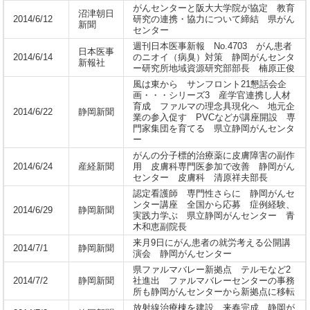
がんセンターと阪大大学院が協定 教育
沼津朝日
2014/6/12
研究の連携・協力について締結 県がん
新聞
センター
週刊日本医事新報 No.4703 がん患者
日本医事
2014/6/14
のニオイ（病臭）対策 静岡がんセンタ
新報社
ー研究所地域資源研究部部長 楠原正俊
風は東から サンフロント21懇話会企
画・・・シリーズ3 産学官連携し人材
育成 ファルマの理念具現化へ 地元企
2014/6/22
静岡新聞
業の参入促す PVCなどが講座開設 専
門家集団を育てる 県立静岡がんセンタ
ー
がんの分子標的治療薬に皮膚障害の副作
2014/6/24
産経新聞
用 皮膚科専門医参加で改善 静岡がん
センター 皮膚科 清原祥夫部長
認定看護師 専門性さらに 静岡がんセ
ンター講座 全国から応募 症例経験、
2014/6/29
静岡新聞
実践力学ぶ 県立静岡がんセンター 青
木和恵副院長
来月9日にがん患者の就労考える公開講
2014/7/1
静岡新聞
演会 静岡がんセンター
県ファルマバレー新拠点 テルモなど2
2014/7/2
静岡新聞
社進出 ファルマバレーセンターの事務
所も静岡がんセンターから新拠点に移転
放射線治療棟を建設 来春完成 静岡が