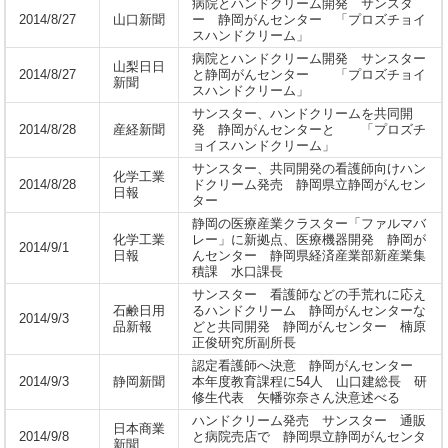
病院とハンドクリーム開発 サンスタ
2014/8/27
山口新聞
ー 静岡がんセンター 「プロズチョイ
スハンドクリーム」
病院とハンドクリーム開発 サンスター
山梨日日
2014/8/27
と静岡がんセンター 「プロズチョイ
新聞
スハンドクリーム」
サンスター、ハンドクリームを共同開
2014/8/28
産経新聞
発 静岡がんセンターと 「プロズチ
ョイスハンドクリーム」
サンスター、共同開発の看護師向けハン
化学工業
2014/8/28
ドクリーム発売 静岡県立静岡がんセン
日報
ター
静岡の医療産業クラスター「ファルマバ
化学工業
レー」に新拠点、医療機器開発 静岡が
2014/9/1
日報
んセンター 静岡県経済産業部新産業集
積課 水口課長
サンスター 看護師などの手荒れに応え
石鹸日用
るハンドクリーム 静岡がんセンターな
2014/9/3
品新報
どと共同開発 静岡がんセンター 楠原
正俊研究所副所長
認定看護師へ決意 静岡がんセンター
2014/9/3
静岡新聞
本年度教育課程に54人 山口建総長 研
修生代表 矢幡弥奈さん決意述べる
ハンドクリーム発売 サンスター 通販
日本商業
2014/9/8
と病院売店で 静岡県立静岡がんセンタ
新聞