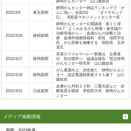
静岡がんセンター 山口建総長
静岡がんセンター雑誌ランキングで「が
2015/3/9
東京新聞
んに強い」全国2位 「ダイヤモンド
Q」 滝順彦マネジメントセンター長
静岡がんセンター公開講座 第１１弾
Vol.7 よくわかるがん医療～最先端の
治療現場から～ 血液がんの診断と治
2015/3/24
静岡新聞
療 血液幹細胞移植科 部長 池田宇次
氏 がん医療を俯瞰する 病院長 玉井
直氏
長泉のファルマバレー新拠点 企業進
2015/3/27
静岡新聞
出、部分開所へ 協議会報告 県立静岡
がんセンター研究所 山口建総長
がん看護向上 決意新た 静岡がんセン
2015/3/29
静岡新聞
ター 認定看護師家庭４９人修了 山口
建総長
皮膚がん判別２０秒 三鷹光器など 診
2015/3/31
日経新聞
断装置を開発 早稲田大学、静岡がんセ
ンター
メディア掲載情報
新聞 2023年度