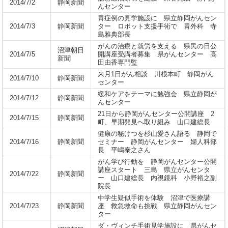
2014/7/2
静岡新聞
んセンター
胃症例の見学施設に 県立静岡がんセン
2014/7/3
静岡新聞
ター ロボット支援手術で 胃外科 寺
島雅典部長
がんの治療と就労を支える 県民の日公
沼津朝日
2014/7/5
開講座受講者募集 県がんセンター 高
新聞
田由香専門監
来月1日がん相談 川根本町 静岡がん
2014/7/10
静岡新聞
センター
緩和ケアをテーマに勉強会 県立静岡が
2014/7/12
静岡新聞
んセンター
21日から静岡がんセンター公開講座 2
2014/7/15
静岡新聞
町、早期発見へ取り組み 山口建総長
健康の秘けつを杉山愛さん語る 静岡で
2014/7/16
静岡新聞
セミナー 静岡がんセンター 婦人科部
長 平嶋泰之さん
がん学び行動を 静岡がんセンター公開
講座スタート 三島 県立がんセンタ
2014/7/22
静岡新聞
ー 山口建総長 内視鏡科 小野裕之副
院長
中学生疑似手術を体験 沼津で医療講
2014/7/23
静岡新聞
座 救急救命も挑戦 県立静岡がんセン
ター
ダ・ヴィンチ手術見学施設に 県がんセ