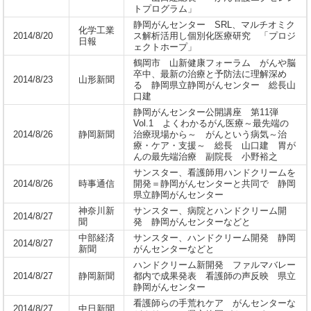
トプログラム」
静岡がんセンター SRL、マルチオミク
化学工業
2014/8/20
ス解析活用し個別化医療研究 「プロジ
日報
ェクトホープ」
鶴岡市 山新健康フォーラム がんや脳
卒中、最新の治療と予防法に理解深め
2014/8/23
山形新聞
る 静岡県立静岡がんセンター 総長山
口建
静岡がんセンター公開講座 第11弾
Vol.1 よくわかるがん医療～最先端の
2014/8/26
静岡新聞
治療現場から～ がんという病気～治
療・ケア・支援～ 総長 山口建 胃が
んの最先端治療 副院長 小野裕之
サンスター、看護師用ハンドクリームを
2014/8/26
時事通信
開発＝静岡がんセンターと共同で 静岡
県立静岡がんセンター
神奈川新
サンスター、病院とハンドクリーム開
2014/8/27
聞
発 静岡がんセンターなどと
中部経済
サンスター、ハンドクリーム開発 静岡
2014/8/27
新聞
がんセンターなどと
ハンドクリーム新開発 ファルマバレー
2014/8/27
静岡新聞
都内で成果発表 看護師の声反映 県立
静岡がんセンター
看護師らの手荒れケア がんセンターな
2014/8/27
中日新聞