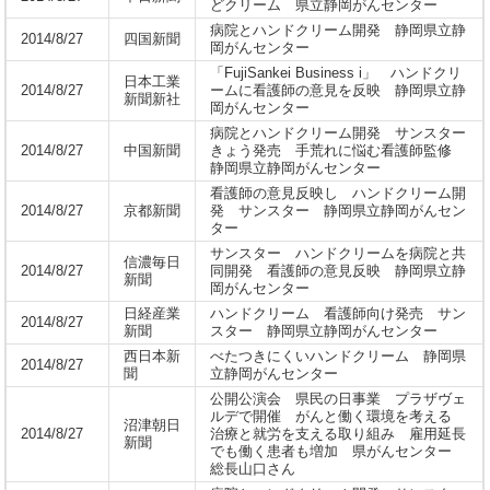
どクリーム 県立静岡がんセンター
病院とハンドクリーム開発 静岡県立静
2014/8/27
四国新聞
岡がんセンター
「FujiSankei Business i」 ハンドクリ
日本工業
2014/8/27
ームに看護師の意見を反映 静岡県立静
新聞新社
岡がんセンター
病院とハンドクリーム開発 サンスター
2014/8/27
中国新聞
きょう発売 手荒れに悩む看護師監修
静岡県立静岡がんセンター
看護師の意見反映し ハンドクリーム開
2014/8/27
京都新聞
発 サンスター 静岡県立静岡がんセン
ター
サンスター ハンドクリームを病院と共
信濃毎日
2014/8/27
同開発 看護師の意見反映 静岡県立静
新聞
岡がんセンター
日経産業
ハンドクリーム 看護師向け発売 サン
2014/8/27
新聞
スター 静岡県立静岡がんセンター
西日本新
べたつきにくいハンドクリーム 静岡県
2014/8/27
聞
立静岡がんセンター
公開公演会 県民の日事業 プラザヴェ
ルデで開催 がんと働く環境を考える
沼津朝日
2014/8/27
治療と就労を支える取り組み 雇用延長
新聞
でも働く患者も増加 県がんセンター
総長山口さん