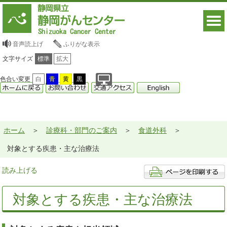
音声読上げ
ふりがな表示
文字サイズ
標準
拡大
色合い変更
白
青
黄
黒
ホーム
診療科・部門のご案内
食道外科
対象とする疾患・主な治療法
読み上げる
対象とする疾患・主な治療法