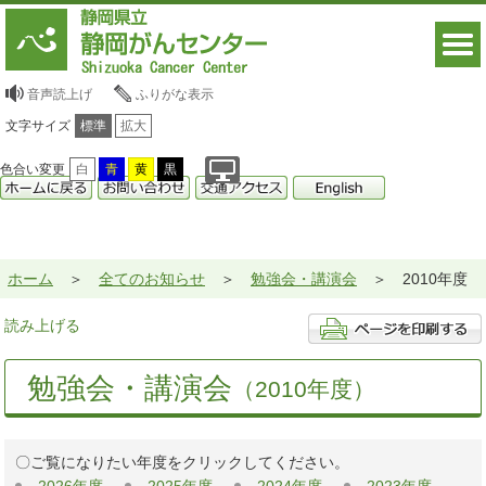
音声読上げ
ふりがな表示
文字サイズ
標準
拡大
色合い変更
白
青
黄
黒
ホーム
全てのお知らせ
勉強会・講演会
2010年度
読み上げる
勉強会・講演会
（2010年度）
〇ご覧になりたい年度をクリックしてください。