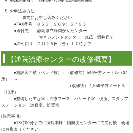
参加対象者： 静岡県内の各報道機関関係者
お申込み方法
事前にお申し込みください。
●FAX番号 ０５５（９８９）５７９３
●送付先 静岡県立静岡がんセンター
マネジメントセンター 丸茂・酒井宛て
●締め切り ２月２５日（金）１７時まで
【通院治療センターの改修概要】
●施設床面積（ベッド数）：（改修前）546平方メートル（34
床） →
（改修後） 1,559平方メートル
（70床）
●整備した主な室：治療ブース、ハザード室、便所、スタッフ
ステーション、診察室、処置室
(注意事項)
●13時00分までに病院本棟１階防災センターにて受付後、会場
にお集まりください。