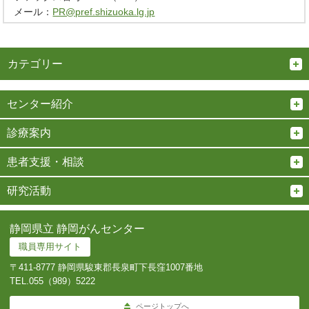
メール：
PR@pref.shizuoka.lg.jp
カテゴリー
センター紹介
診療案内
患者支援・相談
研究活動
静岡県立 静岡がんセンター
職員専用サイト
〒411-8777 静岡県駿東郡長泉町下長窪1007番地
TEL.
055（989）5222
ページトップへ