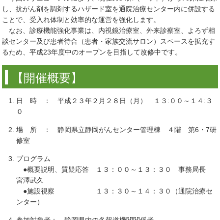
し、抗がん剤を調剤するハザード室を通院治療センター内に併設する
ことで、受入れ体制と効率的な運営を強化します。
なお、診療機能強化事業は、内視鏡治療室、外来診察室、よろず相
談センター及び患者待合（患者・家族交流サロン）スペースを拡充す
るため、平成23年度中のオープンを目指して改修中です。
【開催概要】
日 時 ： 平成２３年２月２８日（月） １３:００～１４:３
０
場 所 ： 静岡県立静岡がんセンター管理棟 ４階 第6・7研
修室
プログラム
●概要説明、質疑応答 １３：００～１３：３０ 事務局長
宮澤武久
●施設視察 １３：３０～１４：３０（通院治療セ
ンター）