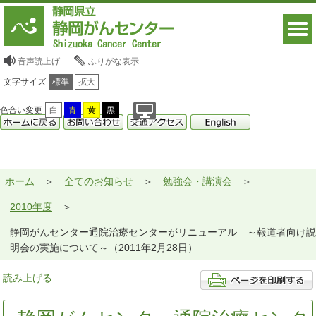
音声読上げ
ふりがな表示
文字サイズ
標準
拡大
色合い変更
白
青
黄
黒
ホーム
全てのお知らせ
勉強会・講演会
2010年度
静岡がんセンター通院治療センターがリニューアル ～報道者向け説
明会の実施について～（2011年2月28日）
読み上げる