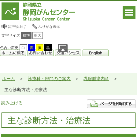
音声読上げ
ふりがな表示
文字サイズ
標準
拡大
色合い変更
白
青
黄
黒
ホーム
診療科・部門のご案内
乳腺腫瘍内科
主な診断方法・治療法
読み上げる
主な診断方法・治療法