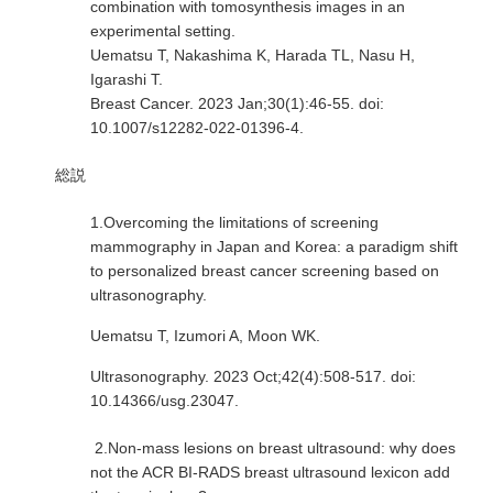
combination with tomosynthesis images in an
experimental setting.
Uematsu T, Nakashima K, Harada TL, Nasu H,
Igarashi T.
Breast Cancer. 2023 Jan;30(1):46-55. doi:
10.1007/s12282-022-01396-4.
総説
1.Overcoming the limitations of screening
mammography in Japan and Korea: a paradigm shift
to personalized breast cancer screening based on
ultrasonography.
Uematsu T, Izumori A, Moon WK.
Ultrasonography. 2023 Oct;42(4):508-517. doi:
10.14366/usg.23047.
2.Non-mass lesions on breast ultrasound: why does
not the ACR BI-RADS breast ultrasound lexicon add