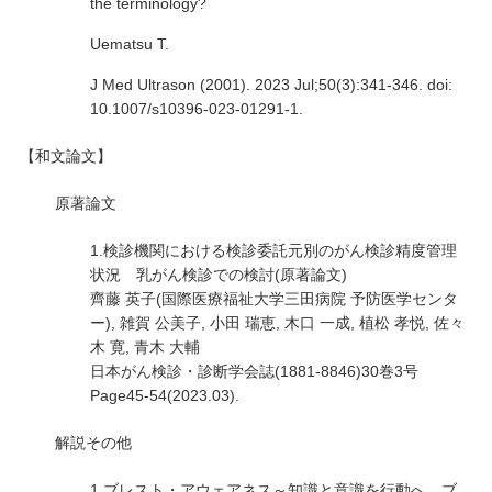
the terminology?
Uematsu T.
J Med Ultrason (2001). 2023 Jul;50(3):341-346. doi:
10.1007/s10396-023-01291-1.
【和文論文】
原著論文
1.検診機関における検診委託元別のがん検診精度管理
状況 乳がん検診での検討(原著論文)
齊藤 英子(国際医療福祉大学三田病院 予防医学センタ
ー), 雑賀 公美子, 小田 瑞恵, 木口 一成, 植松 孝悦, 佐々
木 寛, 青木 大輔
日本がん検診・診断学会誌(1881-8846)30巻3号
Page45-54(2023.03).
解説その他
1.ブレスト・アウェアネス～知識と意識を行動へ ブ