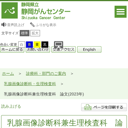
音声読上げ
ふりがな表示
文字サイズ
標準
拡大
色合い変更
白
青
黄
黒
ホーム
診療科・部門のご案内
乳腺画像診断科・生理検査科
乳腺画像診断科兼生理検査科 論文(2023年)
読み上げる
乳腺画像診断科兼生理検査科 論