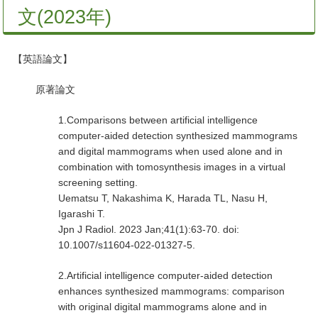
文(2023年)
【英語論文】
原著論文
1.Comparisons between artificial intelligence
computer-aided detection synthesized mammograms
and digital mammograms when used alone and in
combination with tomosynthesis images in a virtual
screening setting.
Uematsu T, Nakashima K, Harada TL, Nasu H,
Igarashi T.
Jpn J Radiol. 2023 Jan;41(1):63-70. doi:
10.1007/s11604-022-01327-5.
2.Artificial intelligence computer-aided detection
enhances synthesized mammograms: comparison
with original digital mammograms alone and in