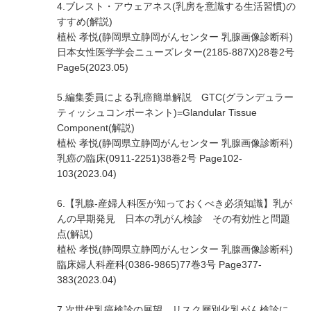
4.ブレスト・アウェアネス(乳房を意識する生活習慣)の
すすめ(解説)
植松 孝悦(静岡県立静岡がんセンター 乳腺画像診断科)
日本女性医学学会ニューズレター(2185-887X)28巻2号
Page5(2023.05)
5.編集委員による乳癌簡単解説 GTC(グランデュラー
ティッシュコンポーネント)=Glandular Tissue
Component(解説)
植松 孝悦(静岡県立静岡がんセンター 乳腺画像診断科)
乳癌の臨床(0911-2251)38巻2号 Page102-
103(2023.04)
6.【乳腺-産婦人科医が知っておくべき必須知識】乳が
んの早期発見 日本の乳がん検診 その有効性と問題
点(解説)
植松 孝悦(静岡県立静岡がんセンター 乳腺画像診断科)
臨床婦人科産科(0386-9865)77巻3号 Page377-
383(2023.04)
7.次世代乳癌検診の展望 リスク層別化乳がん検診に